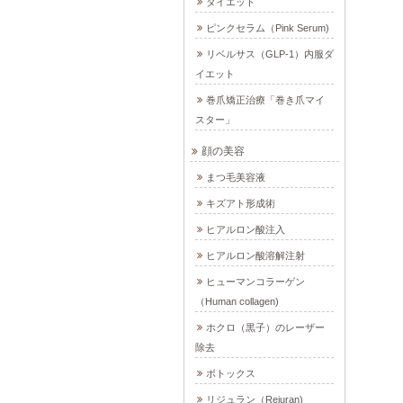
ダイエット
ピンクセラム（Pink Serum)
リベルサス（GLP-1）内服ダ
イエット
巻爪矯正治療「巻き爪マイ
スター」
顔の美容
まつ毛美容液
キズアト形成術
ヒアルロン酸注入
ヒアルロン酸溶解注射
ヒューマンコラーゲン
（Human collagen)
ホクロ（黒子）のレーザー
除去
ボトックス
リジュラン（Rejuran)