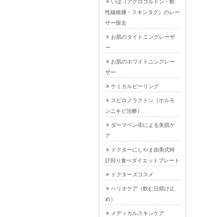
いぼ（アクロコルドン・軟
性線維腫・スキンタグ）のレー
ザー除去
お肌のタイトニングレーザ
ー
お肌のホワイトニングレー
ザー
ケミカルピーリング
スピロノラクトン（ホルモ
ンニキビ治療）
ダーマペン④による美肌ケ
ア
ドクターにしやま由美式時
計回り食べダイエットプレート
ドクターズコスメ
ヘリオケア（飲む日焼け止
め）
メディカルスキンケア