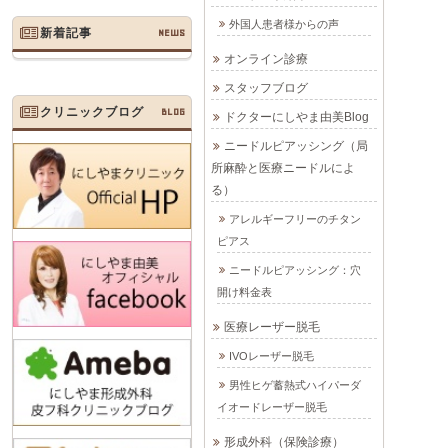
外国人患者様からの声
新着記事
NEWS
オンライン診療
スタッフブログ
クリニックブログ
BLOG
ドクターにしやま由美Blog
ニードルピアッシング（局
所麻酔と医療ニードルによ
る）
アレルギーフリーのチタン
ピアス
ニードルピアッシング：穴
開け料金表
医療レーザー脱毛
IVOレーザー脱毛
男性ヒゲ蓄熱式ハイパーダ
イオードレーザー脱毛
形成外科（保険診療）