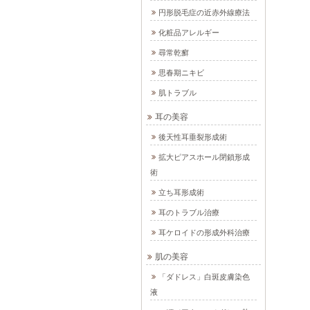
円形脱毛症の近赤外線療法
化粧品アレルギー
尋常乾癬
思春期ニキビ
肌トラブル
耳の美容
後天性耳垂裂形成術
拡大ピアスホール閉鎖形成
術
立ち耳形成術
耳のトラブル治療
耳ケロイドの形成外科治療
肌の美容
「ダドレス」白斑皮膚染色
液