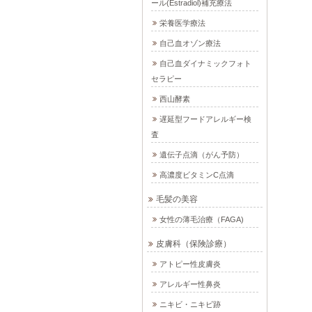
ール(Estradiol)補充療法
栄養医学療法
自己血オゾン療法
自己血ダイナミックフォト
セラピー
西山酵素
遅延型フードアレルギー検
査
遺伝子点滴（がん予防）
高濃度ビタミンC点滴
毛髪の美容
女性の薄毛治療（FAGA)
皮膚科（保険診療）
アトピー性皮膚炎
アレルギー性鼻炎
ニキビ・ニキビ跡