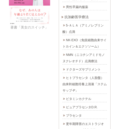
男性早漏内服薬
抗加齢医学療法
5-ＡＬＡ（アミノレブリン
著書「美女のスイッチ」
酸）点滴
NK-EXO（免疫細胞由来サイ
トカイン＆エクソソーム）
NMN（ニコチンアミドモノ
ヌクレオチド）点滴療法
ドクターズサプリメント
ヒトプラセンタ（人胎盤）
由来幹細胞培養上清液「ステム
サップ-P」
ビタミンカクテル
ピュアプラセンタD.R.
プラセンタ
更年期障害のエストラジオ