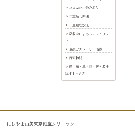
上まぶたの弛み取り
二重瞼切開法
二重瞼埋没法
吸収糸によるスレッドリフ
ト
炭酸ガスレーザー治療
目頭切開
顔・額・鼻・頭・腋の多汗
症ボトックス
にしやま由美東京銀座クリニック