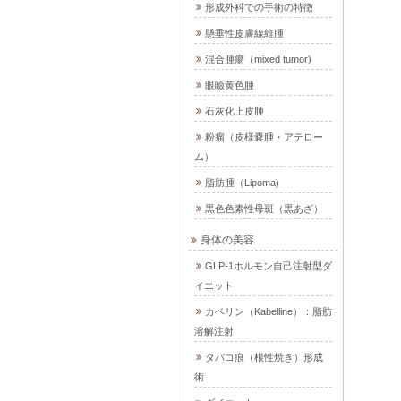
形成外科での手術の特徴
懸垂性皮膚線維腫
混合腫瘍（mixed tumor)
眼瞼黄色腫
石灰化上皮腫
粉瘤（皮様嚢腫・アテロー
ム）
脂肪腫（Lipoma)
黒色色素性母斑（黒あざ）
身体の美容
GLP-1ホルモン自己注射型ダ
イエット
カベリン（Kabelline）：脂肪
溶解注射
タバコ痕（根性焼き）形成
術