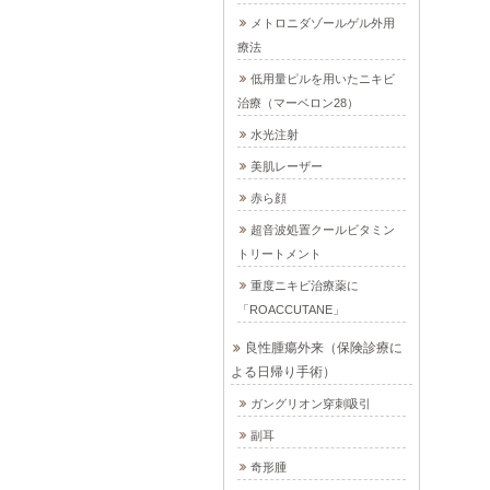
メトロニダゾールゲル外用
療法
低用量ピルを用いたニキビ
治療（マーベロン28）
水光注射
美肌レーザー
赤ら顔
超音波処置クールビタミン
トリートメント
重度ニキビ治療薬に
「ROACCUTANE」
良性腫瘍外来（保険診療に
よる日帰り手術）
ガングリオン穿刺吸引
副耳
奇形腫