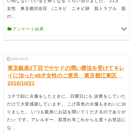
い間しないでいると怖くなる くらい治りました。 21才
女性 東京都渋谷区 （ニキビ ニキビ跡 肌トラブル 肌
の...
アンケート結果
2016-10-21
東京銀座2丁目でヤケドの潤い療法を受けてキレ
イに治った49才女性のご意見 東京都江東区
2016/10/21
コテで顔に火傷をしたときに、日曜日にも 診察をしていた
だけて大変感謝しています。 こげ茶色の火傷もきれいに治
りました。 いつも親身にお話を聞いてくださるのでありが
たい です。アレルギー、肌荒れ等これからも度々お世話に
な...