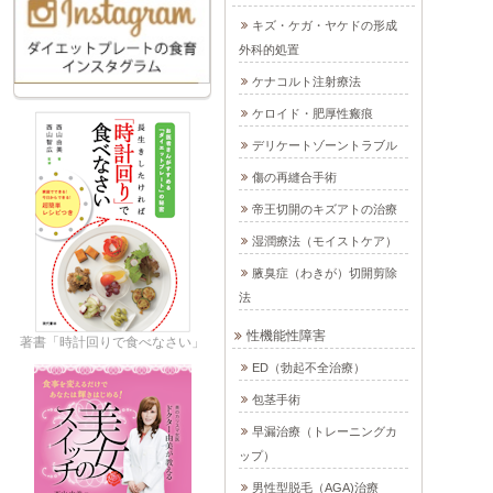
キズ・ケガ・ヤケドの形成
外科的処置
ケナコルト注射療法
ケロイド・肥厚性瘢痕
デリケートゾーントラブル
傷の再縫合手術
帝王切開のキズアトの治療
湿潤療法（モイストケア）
腋臭症（わきが）切開剪除
法
性機能性障害
著書「時計回りで食べなさい」
ED（勃起不全治療）
包茎手術
早漏治療（トレーニングカ
ップ）
男性型脱毛（AGA)治療