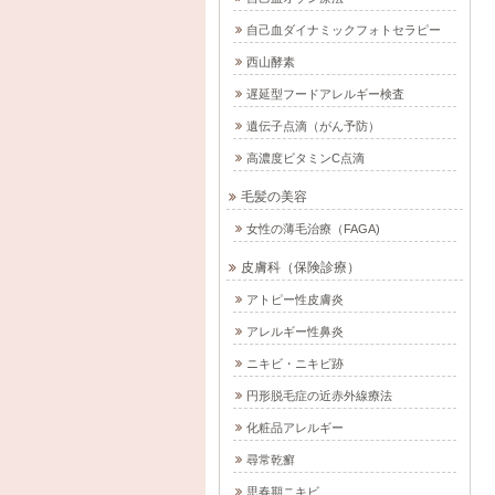
自己血ダイナミックフォトセラピー
西山酵素
遅延型フードアレルギー検査
遺伝子点滴（がん予防）
高濃度ビタミンC点滴
毛髪の美容
女性の薄毛治療（FAGA)
皮膚科（保険診療）
アトピー性皮膚炎
アレルギー性鼻炎
ニキビ・ニキビ跡
円形脱毛症の近赤外線療法
化粧品アレルギー
尋常乾癬
思春期ニキビ