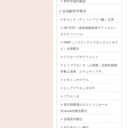
男性早漏内服薬
抗加齢医学療法
5-ＡＬＡ（アミノレブリン酸）点滴
NK-EXO（免疫細胞由来サイトカイン
＆エクソソーム）
NMN（ニコチンアミドモノヌクレオチ
ド）点滴療法
ドクターズサプリメント
ヒトプラセンタ（人胎盤）由来幹細胞
培養上清液「ステムサップ-P」
ビタミンカクテル
ピュアプラセンタD.R.
プラセンタ
更年期障害のエストラジオール
(Estradiol)補充療法
栄養医学療法
自己血オゾン療法