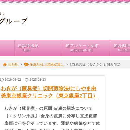
診療風景
アンケート結果
地図
FLOW
QUESTIONNAIRE
ACCESS
HOME
>
形成外科（保険診療）
>
腋臭症（わきが）切開剪除法
2019-05-02
2025-01-13
わきが（腋臭症）切開剪除法/にしやま由
美東京銀座クリニック（東京銀座2丁目）
わきが（腋臭症）の原因 皮膚の構造について
【エクリン汗腺】 全身の皮膚に分布し直接皮膚
表面に汗を分泌しています。運動や病気などで体