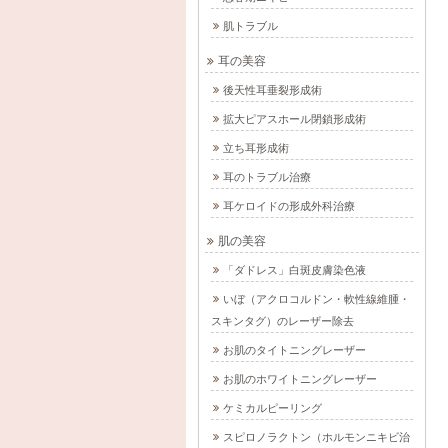
肌トラブル
耳の美容
後天性耳垂裂形成術
拡大ピアスホール閉鎖形成術
立ち耳形成術
耳のトラブル治療
耳ケロイドの形成外科治療
肌の美容
「ダドレス」白斑皮膚染色液
いぼ（アクロコルドン・軟性線維腫・
スキンタグ）のレーザー除去
お肌のタイトニングレーザー
お肌のホワイトニングレーザー
ケミカルピーリング
スピロノラクトン（ホルモンニキビ治