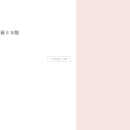
銀座Ⅱ９階
PAGE TOP