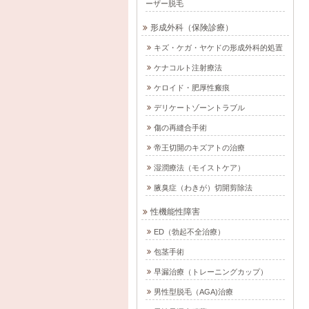
ーザー脱毛
形成外科（保険診療）
キズ・ケガ・ヤケドの形成外科的処置
ケナコルト注射療法
ケロイド・肥厚性瘢痕
デリケートゾーントラブル
傷の再縫合手術
帝王切開のキズアトの治療
湿潤療法（モイストケア）
腋臭症（わきが）切開剪除法
性機能性障害
ED（勃起不全治療）
包茎手術
早漏治療（トレーニングカップ）
男性型脱毛（AGA)治療