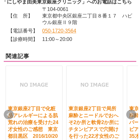
「にしやま由美東京銀座クリニック」へのお電話はこちら
〒104-0061
【住 所】
東京都中央区銀座二丁目８番１７ ハビ
ウル銀座Ⅱ９階
【電話番号】
050-1720-3564
【診療時間】
11:00～20:00
関連記事
東京銀座2丁目で化粧
東京銀座2丁目で局所
東京
品アレルギーによる肌
麻酔とニードルでおへ
麻酔
荒れの治療を受けた24
そ2か所と軟骨2か所に
パー
才女性のご感想 東京
チタンピアスで穴開け
ピア
都目黒区 2016/10/20
を行った22才女性のご
35