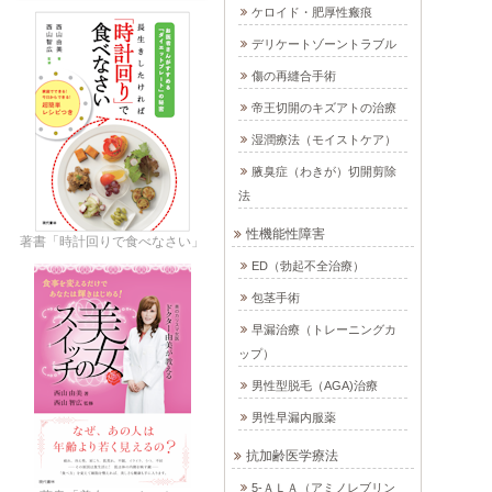
ケロイド・肥厚性瘢痕
デリケートゾーントラブル
傷の再縫合手術
帝王切開のキズアトの治療
湿潤療法（モイストケア）
腋臭症（わきが）切開剪除
法
性機能性障害
著書「時計回りで食べなさい」
ED（勃起不全治療）
包茎手術
早漏治療（トレーニングカ
ップ）
男性型脱毛（AGA)治療
男性早漏内服薬
抗加齢医学療法
5-ＡＬＡ（アミノレブリン