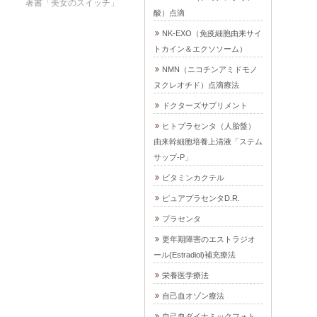
著書「美女のスイッチ」
酸）点滴
NK-EXO（免疫細胞由来サイ
トカイン＆エクソソーム）
NMN（ニコチンアミドモノ
ヌクレオチド）点滴療法
ドクターズサプリメント
ヒトプラセンタ（人胎盤）
由来幹細胞培養上清液「ステム
サップ-P」
ビタミンカクテル
ピュアプラセンタD.R.
プラセンタ
更年期障害のエストラジオ
ール(Estradiol)補充療法
栄養医学療法
自己血オゾン療法
自己血ダイナミックフォト