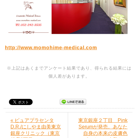
http://www.momohime-medical.com
※上記はあくまでアンケート結果であり、得られる結果には
個人差があります。
« ピュアプラセンタ
東京銀座２丁目 Pink
D.R./にしやま由美東京
Serumが発売。あなた
銀座クリニック（東京
自身の本来の皮膚色