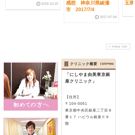
感想 神奈川県綾瀬
玉県志
2016-10-20
市 2017/7/4
2017-07-04
PAGE TOP
クリニック概要
COMPANY
「にしやま由美東京銀
座クリニック」
【住所】
〒104-0061
東京都中央区銀座二丁目８
番１７ ハビウル銀座Ⅱ９
階