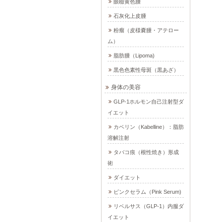
眼瞼黄色腫
石灰化上皮腫
粉瘤（皮様嚢腫・アテロー
ム）
脂肪腫（Lipoma)
黒色色素性母斑（黒あざ）
身体の美容
GLP-1ホルモン自己注射型ダ
イエット
カベリン（Kabelline）：脂肪
溶解注射
タバコ痕（根性焼き）形成
術
ダイエット
ピンクセラム（Pink Serum)
リベルサス（GLP-1）内服ダ
イエット