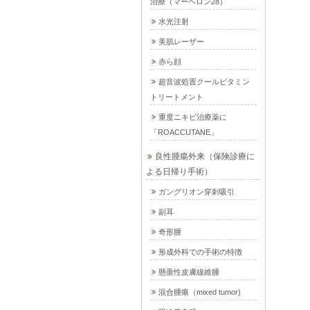
治療（マーベロン28）
水光注射
美肌レーザー
赤ら顔
超音波処置クールビタミン
トリートメント
重度ニキビ治療薬に
「ROACCUTANE」
良性腫瘍外来（保険診療に
よる日帰り手術）
ガングリオン穿刺吸引
副耳
奇形腫
形成外科での手術の特徴
懸垂性皮膚線維腫
混合腫瘍（mixed tumor)