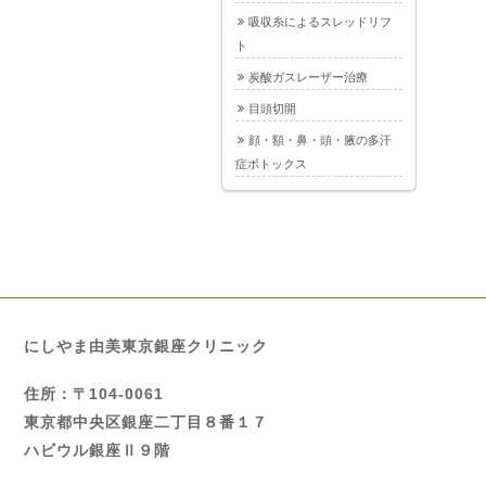
吸収糸によるスレッドリフ
ト
炭酸ガスレーザー治療
目頭切開
顔・額・鼻・頭・腋の多汗
症ボトックス
にしやま由美東京銀座クリニック
住所：〒104-0061
東京都中央区銀座二丁目８番１７
ハビウル銀座Ⅱ９階