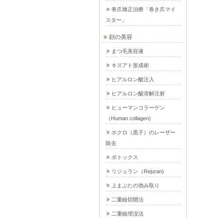
巻爪矯正治療「巻き爪マイ
スター」
顔の美容
まつ毛美容液
キズアト形成術
ヒアルロン酸注入
ヒアルロン酸溶解注射
ヒューマンコラーゲン
（Human collagen)
ホクロ（黒子）のレーザー
除去
ボトックス
リジュラン（Rejuran)
上まぶたの弛み取り
二重瞼切開法
二重瞼埋没法