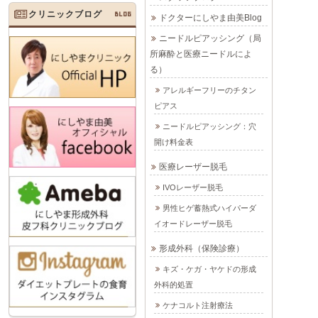
クリニックブログ
BLOG
ドクターにしやま由美Blog
ニードルピアッシング（局
所麻酔と医療ニードルによ
る）
アレルギーフリーのチタン
ピアス
ニードルピアッシング：穴
開け料金表
医療レーザー脱毛
IVOレーザー脱毛
男性ヒゲ蓄熱式ハイパーダ
イオードレーザー脱毛
形成外科（保険診療）
キズ・ケガ・ヤケドの形成
外科的処置
ケナコルト注射療法