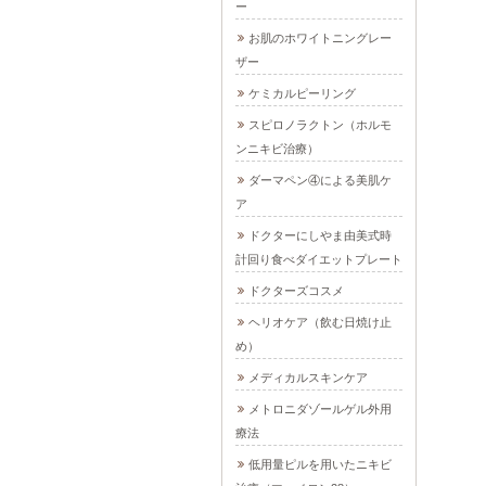
ー
お肌のホワイトニングレー
ザー
ケミカルピーリング
スピロノラクトン（ホルモ
ンニキビ治療）
ダーマペン④による美肌ケ
ア
ドクターにしやま由美式時
計回り食べダイエットプレート
ドクターズコスメ
ヘリオケア（飲む日焼け止
め）
メディカルスキンケア
メトロニダゾールゲル外用
療法
低用量ピルを用いたニキビ