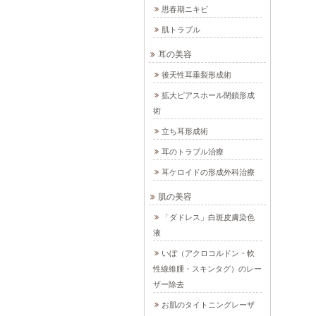
思春期ニキビ
肌トラブル
耳の美容
後天性耳垂裂形成術
拡大ピアスホール閉鎖形成
術
立ち耳形成術
耳のトラブル治療
耳ケロイドの形成外科治療
肌の美容
「ダドレス」白斑皮膚染色
液
いぼ（アクロコルドン・軟
性線維腫・スキンタグ）のレー
ザー除去
お肌のタイトニングレーザ