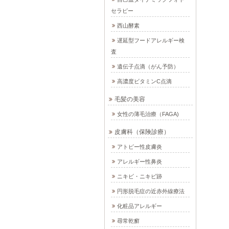
セラピー
西山酵素
遅延型フードアレルギー検
査
遺伝子点滴（がん予防）
高濃度ビタミンC点滴
毛髪の美容
女性の薄毛治療（FAGA)
皮膚科（保険診療）
アトピー性皮膚炎
アレルギー性鼻炎
ニキビ・ニキビ跡
円形脱毛症の近赤外線療法
化粧品アレルギー
尋常乾癬