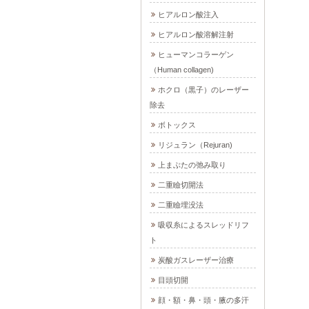
ヒアルロン酸注入
ヒアルロン酸溶解注射
ヒューマンコラーゲン
（Human collagen)
ホクロ（黒子）のレーザー
除去
ボトックス
リジュラン（Rejuran)
上まぶたの弛み取り
二重瞼切開法
二重瞼埋没法
吸収糸によるスレッドリフ
ト
炭酸ガスレーザー治療
目頭切開
顔・額・鼻・頭・腋の多汗