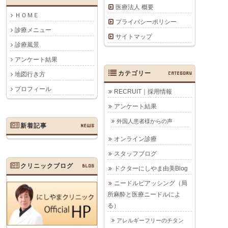
医療法人 概要
ＨＯＭＥ
プライバシーポリシー
診療メニュー
サイトマップ
診療風景
アンケート結果
カテゴリー
CATEGORY
地図行き方
プロフィール
RECRUIT｜採用情報
アンケート結果
外国人患者様からの声
新着記事
NEWS
オンライン診療
スタッフブログ
クリニックブログ
BLOG
ドクターにしやま由美Blog
ニードルピアッシング（局
所麻酔と医療ニードルによ
る）
アレルギーフリーのチタン