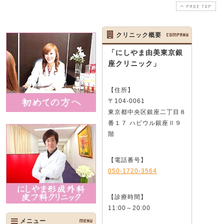
PAGE TOP
クリニック概要
COMPANY
「にしやま由美東京銀
座クリニック」
【住所】
〒104-0061
東京都中央区銀座二丁目８
番１７ ハビウル銀座Ⅱ９
階
【電話番号】
050-1720-3564
【診療時間】
11:00～20:00
メニュー
MENU