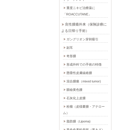
重度ニキビ治療薬に
「ROACCUTANE」
良性腫瘍外来（保険診療に
よる日帰り手術）
ガングリオン穿刺吸引
副耳
奇形腫
形成外科での手術の特徴
懸垂性皮膚線維腫
混合腫瘍（mixed tumor)
眼瞼黄色腫
石灰化上皮腫
粉瘤（皮様嚢腫・アテロー
ム）
脂肪腫（Lipoma)
黒色色素性母斑（黒あざ）