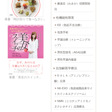
腋臭症（わきが）切開剪除
法
性機能性障害
著書「時計回りで食べなさい」
ED（勃起不全治療）
包茎手術
早漏治療（トレーニングカ
ップ）
男性型脱毛（AGA)治療
男性早漏内服薬
抗加齢医学療法
5-ＡＬＡ（アミノレブリン
著書「美女のスイッチ」
酸）点滴
NK-EXO（免疫細胞由来サイ
トカイン＆エクソソーム）
NMN（ニコチンアミドモノ
ヌクレオチド）点滴療法