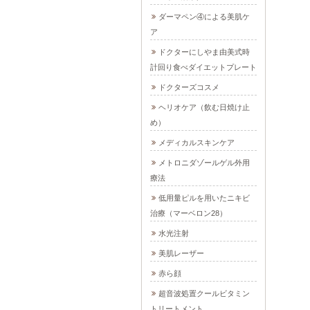
ダーマペン④による美肌ケ
ア
ドクターにしやま由美式時
計回り食べダイエットプレート
ドクターズコスメ
ヘリオケア（飲む日焼け止
め）
メディカルスキンケア
メトロニダゾールゲル外用
療法
低用量ピルを用いたニキビ
治療（マーベロン28）
水光注射
美肌レーザー
赤ら顔
超音波処置クールビタミン
トリートメント