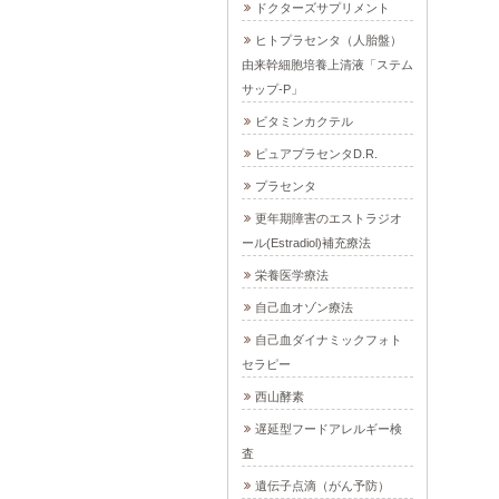
ドクターズサプリメント
ヒトプラセンタ（人胎盤）
由来幹細胞培養上清液「ステム
サップ-P」
ビタミンカクテル
ピュアプラセンタD.R.
プラセンタ
更年期障害のエストラジオ
ール(Estradiol)補充療法
栄養医学療法
自己血オゾン療法
自己血ダイナミックフォト
セラピー
西山酵素
遅延型フードアレルギー検
査
遺伝子点滴（がん予防）