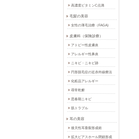
高濃度ビタミンC点滴
毛髪の美容
女性の薄毛治療（FAGA)
皮膚科（保険診療）
アトピー性皮膚炎
アレルギー性鼻炎
ニキビ・ニキビ跡
円形脱毛症の近赤外線療法
化粧品アレルギー
尋常乾癬
思春期ニキビ
肌トラブル
耳の美容
後天性耳垂裂形成術
拡大ピアスホール閉鎖形成