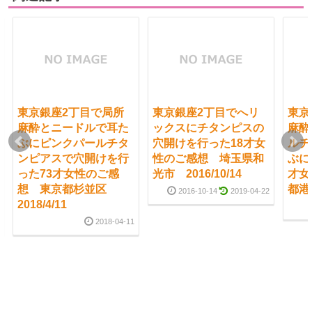
東京銀座2丁目で局所
東京銀座2丁目でへリ
東京
麻酔とニードルで耳た
ックスにチタンピスの
麻酔
ぶにピンクパールチタ
穴開けを行った18才女
ルチ
ンピアスで穴開けを行
性のご感想 埼玉県和
ぶに
った73才女性のご感
光市 2016/10/14
才女
想 東京都杉並区
都港区
2016-10-14
2019-04-22
2018/4/11
2018-04-11