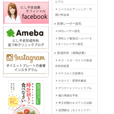
ピアス
ニードルピアッシング：穴
開け料金表
医療レーザー脱毛
IVOレーザー脱毛
男性ヒゲ蓄熱式ハイパーダ
イオードレーザー脱毛
形成外科（保険診療）
キズ・ケガ・ヤケドの形成
外科的処置
ケナコルト注射療法
ケロイド・肥厚性瘢痕
デリケートゾーントラブル
傷の再縫合手術
帝王切開のキズアトの治療
湿潤療法（モイストケア）