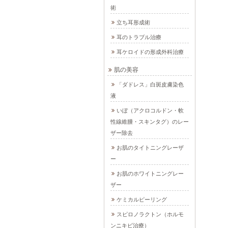
術
立ち耳形成術
耳のトラブル治療
耳ケロイドの形成外科治療
肌の美容
「ダドレス」白斑皮膚染色
液
いぼ（アクロコルドン・軟
性線維腫・スキンタグ）のレー
ザー除去
お肌のタイトニングレーザ
ー
お肌のホワイトニングレー
ザー
ケミカルピーリング
スピロノラクトン（ホルモ
ンニキビ治療）