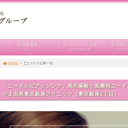
診療風景
アンケート結果
地図
FLOW
QUESTIONNAIRE
ACCESS
HOME
>
ブログ記事一覧
「ニードルピアッシング」局所麻酔と医療用ニード
やま由美東京銀座クリニック（東京銀座2丁目）