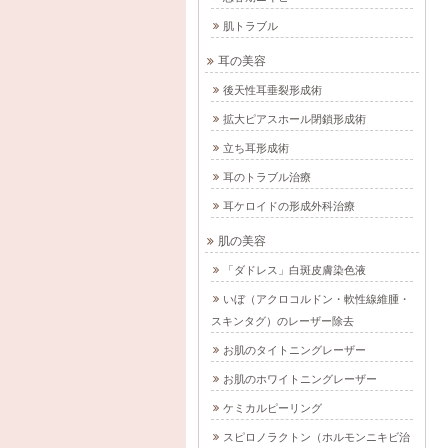
肌トラブル
耳の美容
後天性耳垂裂形成術
拡大ピアスホール閉鎖形成術
立ち耳形成術
耳のトラブル治療
耳ケロイドの形成外科治療
肌の美容
「ダドレス」白斑皮膚染色液
いぼ（アクロコルドン・軟性線維腫・
スキンタグ）のレーザー除去
お肌のタイトニングレーザー
お肌のホワイトニングレーザー
ケミカルピーリング
スピロノラクトン（ホルモンニキビ治