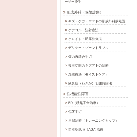
ーザー脱毛
形成外科（保険診療）
キズ・ケガ・ヤケドの形成外科的処置
ケナコルト注射療法
ケロイド・肥厚性瘢痕
デリケートゾーントラブル
傷の再縫合手術
帝王切開のキズアトの治療
湿潤療法（モイストケア）
腋臭症（わきが）切開剪除法
性機能性障害
ED（勃起不全治療）
包茎手術
早漏治療（トレーニングカップ）
男性型脱毛（AGA)治療