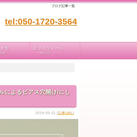
ブログ記事一覧
tel:050-1720-3564
行き方
プロフィール
 MAP
PROFILE
ルによるピアス穴開け/にし
2019-05-01 [
記事URL
]