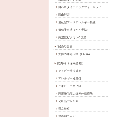
自己血ダイナミックフォトセラピー
西山酵素
遅延型フードアレルギー検査
遺伝子点滴（がん予防）
高濃度ビタミンC点滴
毛髪の美容
女性の薄毛治療（FAGA)
皮膚科（保険診療）
アトピー性皮膚炎
アレルギー性鼻炎
ニキビ・ニキビ跡
円形脱毛症の近赤外線療法
化粧品アレルギー
尋常乾癬
思春期ニキビ