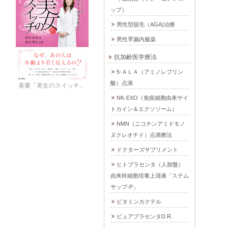
ップ）
男性型脱毛（AGA)治療
男性早漏内服薬
抗加齢医学療法
5-ＡＬＡ（アミノレブリン
酸）点滴
著書「美女のスイッチ」
NK-EXO（免疫細胞由来サイ
トカイン＆エクソソーム）
NMN（ニコチンアミドモノ
ヌクレオチド）点滴療法
ドクターズサプリメント
ヒトプラセンタ（人胎盤）
由来幹細胞培養上清液「ステム
サップ-P」
ビタミンカクテル
ピュアプラセンタD.R.