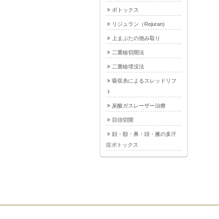
ボトックス
リジュラン（Rejuran)
上まぶたの弛み取り
二重瞼切開法
二重瞼埋没法
吸収糸によるスレッドリフ
ト
炭酸ガスレーザー治療
目頭切開
顔・額・鼻・頭・腋の多汗
症ボトックス