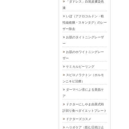
「ダドレス」白斑皮膚染色
液
いぼ（アクロコルドン・軟
性線維腫・スキンタグ）のレー
ザー除去
お肌のタイトニングレーザ
ー
お肌のホワイトニングレー
ザー
ケミカルピーリング
スピロノラクトン（ホルモ
ンニキビ治療）
ダーマペン④による美肌ケ
ア
ドクターにしやま由美式時
計回り食べダイエットプレート
ドクターズコスメ
ヘリオケア（飲む日焼け止