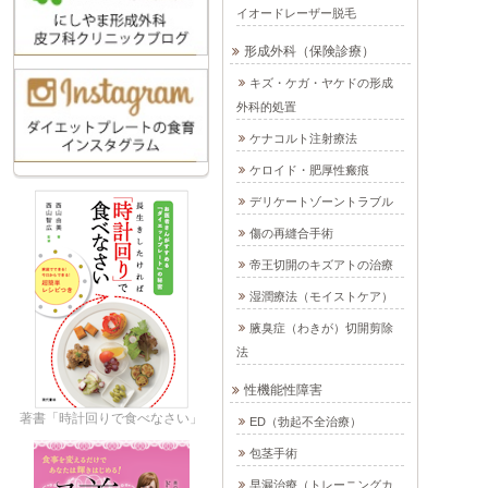
イオードレーザー脱毛
形成外科（保険診療）
キズ・ケガ・ヤケドの形成
外科的処置
ケナコルト注射療法
ケロイド・肥厚性瘢痕
デリケートゾーントラブル
傷の再縫合手術
帝王切開のキズアトの治療
湿潤療法（モイストケア）
腋臭症（わきが）切開剪除
法
性機能性障害
著書「時計回りで食べなさい」
ED（勃起不全治療）
包茎手術
早漏治療（トレーニングカ