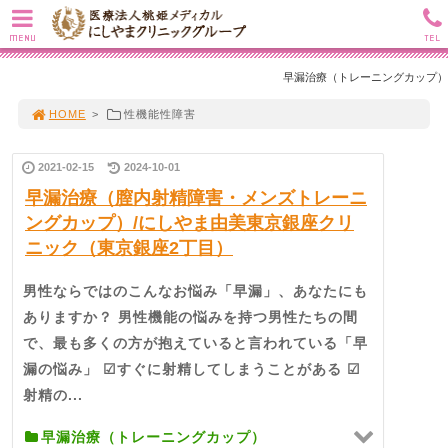
MENU
TEL
早漏治療（トレーニングカップ）
HOME
>
性機能性障害
2021-02-15
2024-10-01
早漏治療（膣内射精障害・メンズトレーニ
ングカップ）/にしやま由美東京銀座クリ
ニック（東京銀座2丁目）
男性ならではのこんなお悩み「早漏」、あなたにも
ありますか？ 男性機能の悩みを持つ男性たちの間
で、最も多くの方が抱えていると言われている「早
漏の悩み」 ☑すぐに射精してしまうことがある ☑
射精の...
早漏治療（トレーニングカップ）