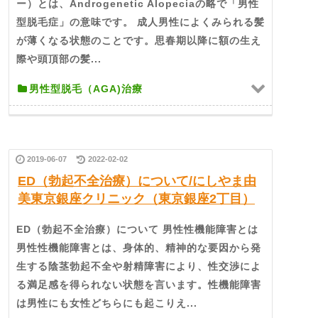
ー）とは、Androgenetic Alopeciaの略で「男性
型脱毛症」の意味です。 成人男性によくみられる髪
が薄くなる状態のことです。思春期以降に額の生え
際や頭頂部の髪...
男性型脱毛（AGA)治療
2019-06-07
2022-02-02
ED（勃起不全治療）について/にしやま由
美東京銀座クリニック（東京銀座2丁目）
ED（勃起不全治療）について 男性性機能障害とは
男性性機能障害とは、身体的、精神的な要因から発
生する陰茎勃起不全や射精障害により、性交渉によ
る満足感を得られない状態を言います。性機能障害
は男性にも女性どちらにも起こりえ...