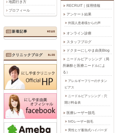
地図行き方
RECRUIT｜採用情報
プロフィール
アンケート結果
外国人患者様からの声
新着記事
NEWS
オンライン診療
スタッフブログ
ドクターにしやま由美Blog
クリニックブログ
BLOG
ニードルピアッシング（局
所麻酔と医療ニードルによ
る）
アレルギーフリーのチタン
ピアス
ニードルピアッシング：穴
開け料金表
医療レーザー脱毛
IVOレーザー脱毛
男性ヒゲ蓄熱式ハイパーダ