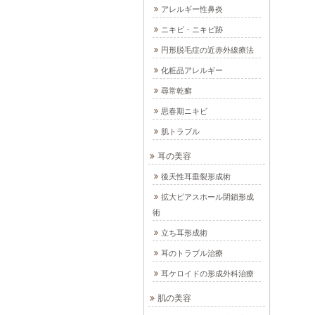
アレルギー性鼻炎
ニキビ・ニキビ跡
円形脱毛症の近赤外線療法
化粧品アレルギー
尋常乾癬
思春期ニキビ
肌トラブル
耳の美容
後天性耳垂裂形成術
拡大ピアスホール閉鎖形成
術
立ち耳形成術
耳のトラブル治療
耳ケロイドの形成外科治療
肌の美容