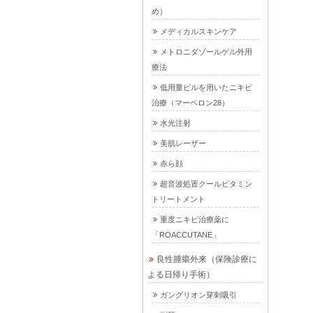
め）
メディカルスキンケア
メトロニダゾールゲル外用
療法
低用量ピルを用いたニキビ
治療（マーベロン28）
水光注射
美肌レーザー
赤ら顔
超音波処置クールビタミン
トリートメント
重度ニキビ治療薬に
「ROACCUTANE」
良性腫瘍外来（保険診療に
よる日帰り手術）
ガングリオン穿刺吸引