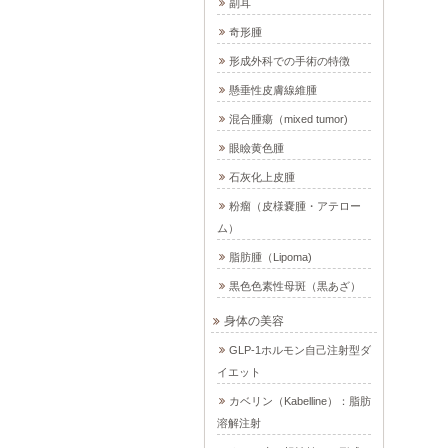
副耳
奇形腫
形成外科での手術の特徴
懸垂性皮膚線維腫
混合腫瘍（mixed tumor)
眼瞼黄色腫
石灰化上皮腫
粉瘤（皮様嚢腫・アテロー
ム）
脂肪腫（Lipoma)
黒色色素性母斑（黒あざ）
身体の美容
GLP-1ホルモン自己注射型ダ
イエット
カベリン（Kabelline）：脂肪
溶解注射