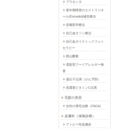
プラセンタ
更年期障害のエストラジオ
ール(Estradiol)補充療法
栄養医学療法
自己血オゾン療法
自己血ダイナミックフォト
セラピー
西山酵素
遅延型フードアレルギー検
査
遺伝子点滴（がん予防）
高濃度ビタミンC点滴
毛髪の美容
女性の薄毛治療（FAGA)
皮膚科（保険診療）
アトピー性皮膚炎