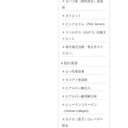
タバコ痕（根性焼き）形成
術
ダイエット
ピンクセラム（Pink Serum)
リベルサス（GLP-1）内服ダ
イエット
巻爪矯正治療「巻き爪マイ
スター」
顔の美容
まつ毛美容液
キズアト形成術
ヒアルロン酸注入
ヒアルロン酸溶解注射
ヒューマンコラーゲン
（Human collagen)
ホクロ（黒子）のレーザー
除去