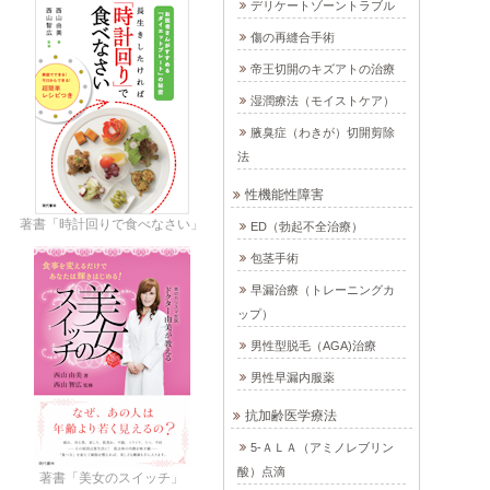
デリケートゾーントラブル
傷の再縫合手術
帝王切開のキズアトの治療
湿潤療法（モイストケア）
腋臭症（わきが）切開剪除
法
性機能性障害
著書「時計回りで食べなさい」
ED（勃起不全治療）
包茎手術
早漏治療（トレーニングカ
ップ）
男性型脱毛（AGA)治療
男性早漏内服薬
抗加齢医学療法
5-ＡＬＡ（アミノレブリン
酸）点滴
著書「美女のスイッチ」