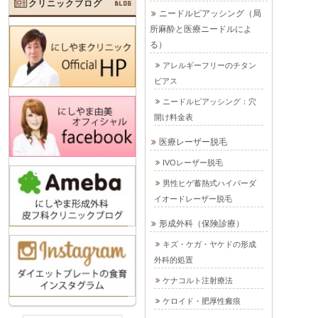
クリニックブログ
BLOG
ニードルピアッシング（局
所麻酔と医療ニードルによ
る）
アレルギーフリーのチタン
ピアス
ニードルピアッシング：穴
開け料金表
医療レーザー脱毛
IVOレーザー脱毛
男性ヒゲ蓄熱式ハイパーダ
イオードレーザー脱毛
形成外科（保険診療）
キズ・ケガ・ヤケドの形成
外科的処置
ケナコルト注射療法
ケロイド・肥厚性瘢痕