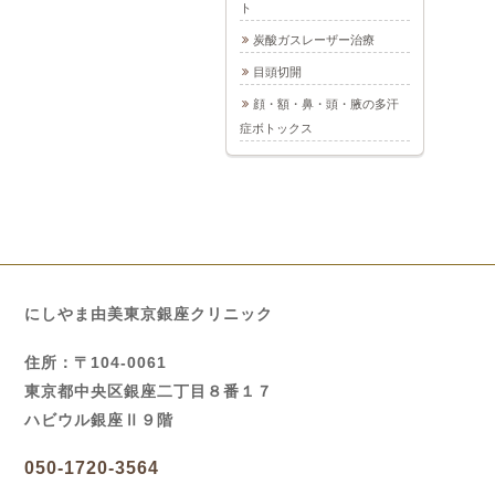
ト
炭酸ガスレーザー治療
目頭切開
顔・額・鼻・頭・腋の多汗
症ボトックス
にしやま由美東京銀座クリニック
住所：〒104-0061
東京都中央区銀座二丁目８番１７
ハビウル銀座Ⅱ９階
050-1720-3564