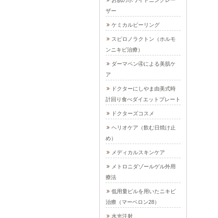
お肌のホワイトニングレー
ザー
ケミカルピーリング
スピロノラクトン（ホルモ
ンニキビ治療）
ダーマペン④による美肌ケ
ア
ドクターにしやま由美式時
計回り食べダイエットプレート
ドクターズコスメ
ヘリオケア（飲む日焼け止
め）
メディカルスキンケア
メトロニダゾールゲル外用
療法
低用量ピルを用いたニキビ
治療（マーベロン28）
水光注射