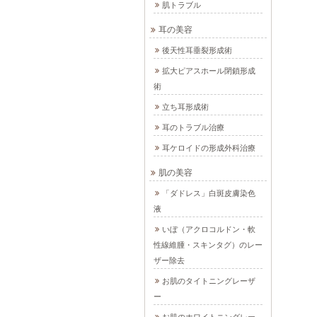
肌トラブル
耳の美容
後天性耳垂裂形成術
拡大ピアスホール閉鎖形成
術
立ち耳形成術
耳のトラブル治療
耳ケロイドの形成外科治療
肌の美容
「ダドレス」白斑皮膚染色
液
いぼ（アクロコルドン・軟
性線維腫・スキンタグ）のレー
ザー除去
お肌のタイトニングレーザ
ー