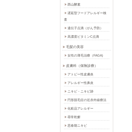
西山酵素
遅延型フードアレルギー検
査
遺伝子点滴（がん予防）
高濃度ビタミンC点滴
毛髪の美容
女性の薄毛治療（FAGA)
皮膚科（保険診療）
アトピー性皮膚炎
アレルギー性鼻炎
ニキビ・ニキビ跡
円形脱毛症の近赤外線療法
化粧品アレルギー
尋常乾癬
思春期ニキビ