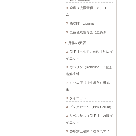
粉瘤（皮様嚢腫・アテロー
ム）
脂肪腫（Lipoma)
黒色色素性母斑（黒あざ）
身体の美容
GLP-1ホルモン自己注射型ダ
イエット
カベリン（Kabelline）：脂肪
溶解注射
タバコ痕（根性焼き）形成
術
ダイエット
ピンクセラム（Pink Serum)
リベルサス（GLP-1）内服ダ
イエット
巻爪矯正治療「巻き爪マイ