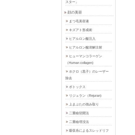
スター」
顔の美容
まつ毛美容液
キズアト形成術
ヒアルロン酸注入
ヒアルロン酸溶解注射
ヒューマンコラーゲン
（Human collagen)
ホクロ（黒子）のレーザー
除去
ボトックス
リジュラン（Rejuran)
上まぶたの弛み取り
二重瞼切開法
二重瞼埋没法
吸収糸によるスレッドリフ