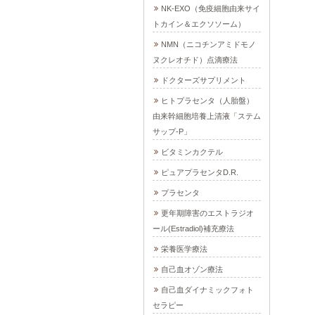
NK-EXO（免疫細胞由来サイ
トカイン＆エクソソーム）
NMN（ニコチンアミドモノ
ヌクレオチド）点滴療法
ドクターズサプリメント
ヒトプラセンタ（人胎盤）
由来幹細胞培養上清液「ステム
サップ-P」
ビタミンカクテル
ピュアプラセンタD.R.
プラセンタ
更年期障害のエストラジオ
ール(Estradiol)補充療法
栄養医学療法
自己血オゾン療法
自己血ダイナミックフォト
セラピー