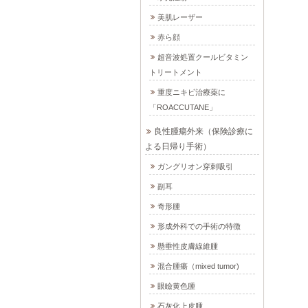
美肌レーザー
赤ら顔
超音波処置クールビタミン
トリートメント
重度ニキビ治療薬に
「ROACCUTANE」
良性腫瘍外来（保険診療に
よる日帰り手術）
ガングリオン穿刺吸引
副耳
奇形腫
形成外科での手術の特徴
懸垂性皮膚線維腫
混合腫瘍（mixed tumor)
眼瞼黄色腫
石灰化上皮腫