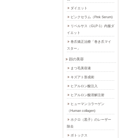
ダイエット
ピンクセラム（Pink Serum)
リベルサス（GLP-1）内服ダ
イエット
巻爪矯正治療「巻き爪マイ
スター」
顔の美容
まつ毛美容液
キズアト形成術
ヒアルロン酸注入
ヒアルロン酸溶解注射
ヒューマンコラーゲン
（Human collagen)
ホクロ（黒子）のレーザー
除去
ボトックス