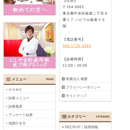
【住所】
〒104-0061
東京都中央区銀座二丁目８
番１７ ハビウル銀座Ⅱ９
階
【電話番号】
050-1720-3564
【診療時間】
11:00～20:00
医療法人 概要
メニュー
MENU
プライバシーポリシー
ＨＯＭＥ
サイトマップ
診療メニュー
診療風景
アンケート結果
カテゴリー
CATEGORY
地図行き方
RECRUIT｜採用情報