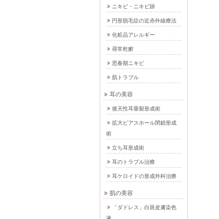
ニキビ・ニキビ跡
円形脱毛症の近赤外線療法
化粧品アレルギー
尋常乾癬
思春期ニキビ
肌トラブル
耳の美容
後天性耳垂裂形成術
拡大ピアスホール閉鎖形成
術
立ち耳形成術
耳のトラブル治療
耳ケロイドの形成外科治療
肌の美容
「ダドレス」白斑皮膚染色
液