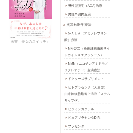
男性型脱毛（AGA)治療
男性早漏内服薬
抗加齢医学療法
5-ＡＬＡ（アミノレブリン
酸）点滴
著書「美女のスイッチ」
NK-EXO（免疫細胞由来サイ
トカイン＆エクソソーム）
NMN（ニコチンアミドモノ
ヌクレオチド）点滴療法
ドクターズサプリメント
ヒトプラセンタ（人胎盤）
由来幹細胞培養上清液「ステム
サップ-P」
ビタミンカクテル
ピュアプラセンタD.R.
プラセンタ