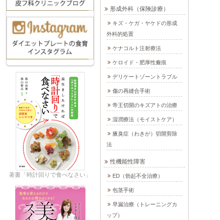
形成外科（保険診療）
キズ・ケガ・ヤケドの形成
外科的処置
ケナコルト注射療法
ケロイド・肥厚性瘢痕
デリケートゾーントラブル
傷の再縫合手術
帝王切開のキズアトの治療
湿潤療法（モイストケア）
腋臭症（わきが）切開剪除
法
性機能性障害
著書「時計回りで食べなさい」
ED（勃起不全治療）
包茎手術
早漏治療（トレーニングカ
ップ）