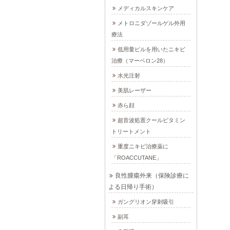
メディカルスキンケア
メトロニダゾールゲル外用
療法
低用量ピルを用いたニキビ
治療（マーベロン28）
水光注射
美肌レーザー
赤ら顔
超音波処置クールビタミン
トリートメント
重度ニキビ治療薬に
「ROACCUTANE」
良性腫瘍外来（保険診療に
よる日帰り手術）
ガングリオン穿刺吸引
副耳