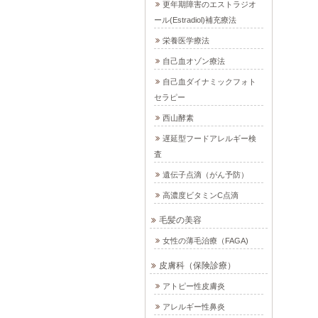
更年期障害のエストラジオ
ール(Estradiol)補充療法
栄養医学療法
自己血オゾン療法
自己血ダイナミックフォト
セラピー
西山酵素
遅延型フードアレルギー検
査
遺伝子点滴（がん予防）
高濃度ビタミンC点滴
毛髪の美容
女性の薄毛治療（FAGA)
皮膚科（保険診療）
アトピー性皮膚炎
アレルギー性鼻炎