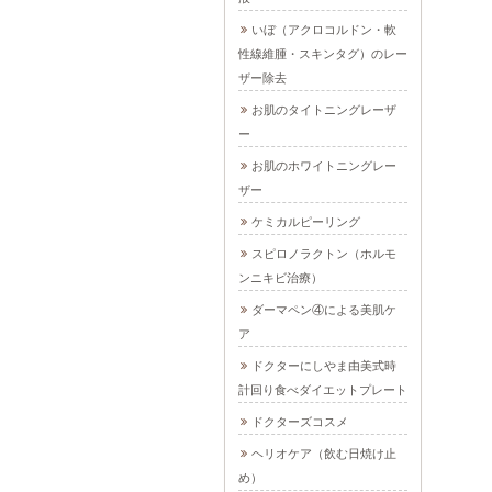
いぼ（アクロコルドン・軟
性線維腫・スキンタグ）のレー
ザー除去
お肌のタイトニングレーザ
ー
お肌のホワイトニングレー
ザー
ケミカルピーリング
スピロノラクトン（ホルモ
ンニキビ治療）
ダーマペン④による美肌ケ
ア
ドクターにしやま由美式時
計回り食べダイエットプレート
ドクターズコスメ
ヘリオケア（飲む日焼け止
め）