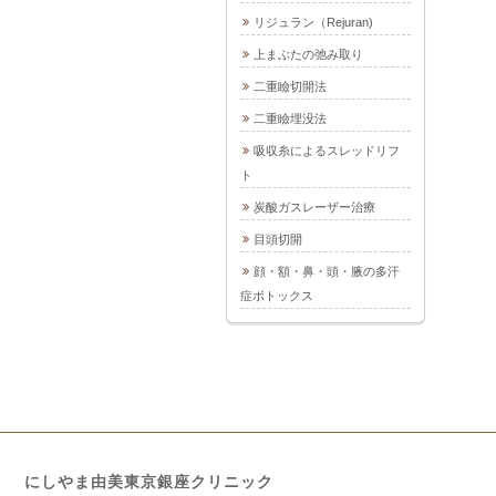
リジュラン（Rejuran)
上まぶたの弛み取り
二重瞼切開法
二重瞼埋没法
吸収糸によるスレッドリフ
ト
炭酸ガスレーザー治療
目頭切開
顔・額・鼻・頭・腋の多汗
症ボトックス
にしやま由美東京銀座クリニック