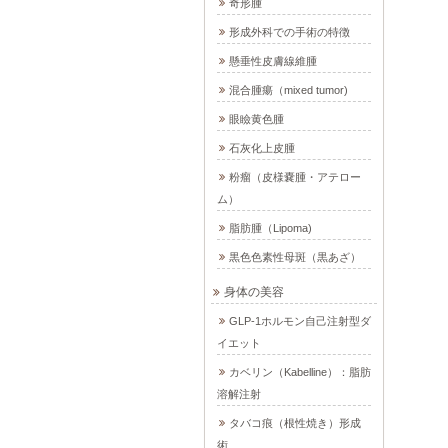
奇形腫
形成外科での手術の特徴
懸垂性皮膚線維腫
混合腫瘍（mixed tumor)
眼瞼黄色腫
石灰化上皮腫
粉瘤（皮様嚢腫・アテロー
ム）
脂肪腫（Lipoma)
黒色色素性母斑（黒あざ）
身体の美容
GLP-1ホルモン自己注射型ダ
イエット
カベリン（Kabelline）：脂肪
溶解注射
タバコ痕（根性焼き）形成
術