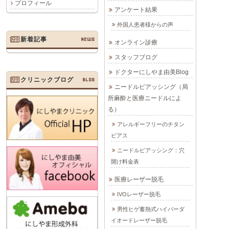
プロフィール
アンケート結果
外国人患者様からの声
新着記事
NEWS
オンライン診療
スタッフブログ
ドクターにしやま由美Blog
クリニックブログ
BLOG
ニードルピアッシング（局
所麻酔と医療ニードルによ
る）
アレルギーフリーのチタン
ピアス
ニードルピアッシング：穴
開け料金表
医療レーザー脱毛
IVOレーザー脱毛
男性ヒゲ蓄熱式ハイパーダ
イオードレーザー脱毛