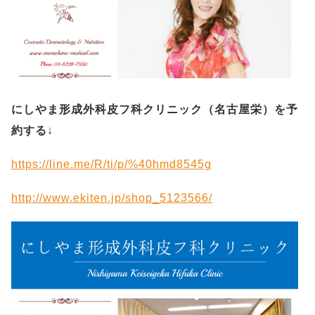
にしやま形成外科皮フ科クリニック（名古屋栄）を予
約する
↓
https://line.me/R/ti/p/%40hmd8545g
http://www.ekiten.jp/shop_5123566/