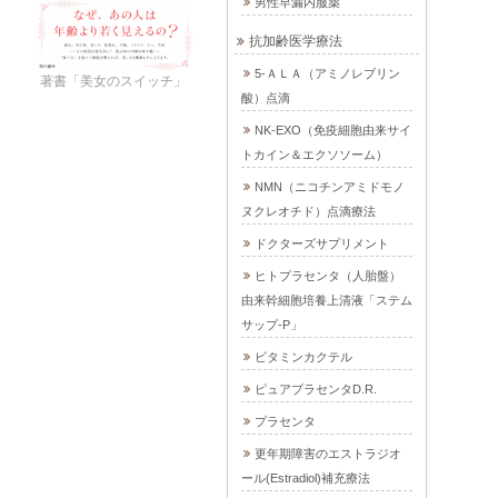
男性早漏内服薬
抗加齢医学療法
5-ＡＬＡ（アミノレブリン
著書「美女のスイッチ」
酸）点滴
NK-EXO（免疫細胞由来サイ
トカイン＆エクソソーム）
NMN（ニコチンアミドモノ
ヌクレオチド）点滴療法
ドクターズサプリメント
ヒトプラセンタ（人胎盤）
由来幹細胞培養上清液「ステム
サップ-P」
ビタミンカクテル
ピュアプラセンタD.R.
プラセンタ
更年期障害のエストラジオ
ール(Estradiol)補充療法