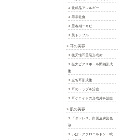
化粧品アレルギー
尋常乾癬
思春期ニキビ
肌トラブル
耳の美容
後天性耳垂裂形成術
拡大ピアスホール閉鎖形成
術
立ち耳形成術
耳のトラブル治療
耳ケロイドの形成外科治療
肌の美容
「ダドレス」白斑皮膚染色
液
いぼ（アクロコルドン・軟