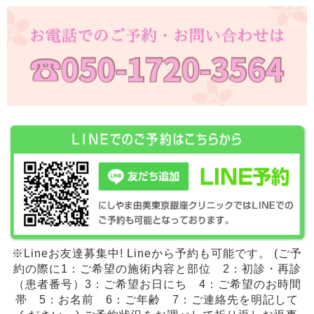
※Lineお友達募集中! Lineから予約も可能です。 (ご予
約の際に1：ご希望の施術内容と部位 2：初診・再診
（患者番号）3：ご希望お日にち 4：ご希望のお時間
帯 5：お名前 6：ご年齢 7：ご連絡先を明記して