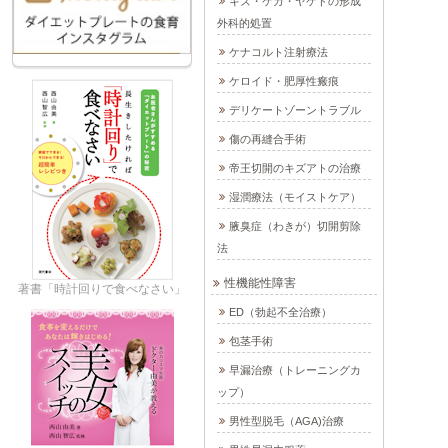
キズ・ケガ・ヤケドの形成
外科的処置
ケナコルト注射療法
ケロイド・肥厚性瘢痕
デリケートゾーントラブル
傷の再縫合手術
帝王切開のキズアトの治療
湿潤療法（モイストケア）
腋臭症（わきが）切開剪除
法
性機能性障害
著書「時計回りで食べなさい」
ED（勃起不全治療）
包茎手術
早漏治療（トレーニングカ
ップ）
男性型脱毛（AGA)治療