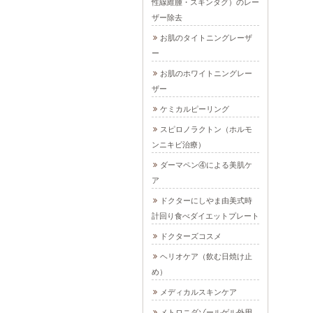
性線維腫・スキンタグ）のレー
ザー除去
お肌のタイトニングレーザ
ー
お肌のホワイトニングレー
ザー
ケミカルピーリング
スピロノラクトン（ホルモ
ンニキビ治療）
ダーマペン④による美肌ケ
ア
ドクターにしやま由美式時
計回り食べダイエットプレート
ドクターズコスメ
ヘリオケア（飲む日焼け止
め）
メディカルスキンケア
メトロニダゾールゲル外用