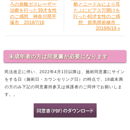
ろの炭酸ガスレーザー
酔とニードルにより耳
治療を行った39才女性
たぶにピアス穴開けを
のご感想 神奈川県平
行った40才女性のご感
塚市 2018/7/16
想 群馬県前橋市
2018/6/19 »
未成年者の方は同意書が必要になります
民法改正に伴い、2022年4月1日以降は、施術同意書にサイン
をする日（施術日・カウンセリング日）の時点で、18歳未満
の方のみ下記の同意書持参又は保護者のご同伴でお願いしま
す。。