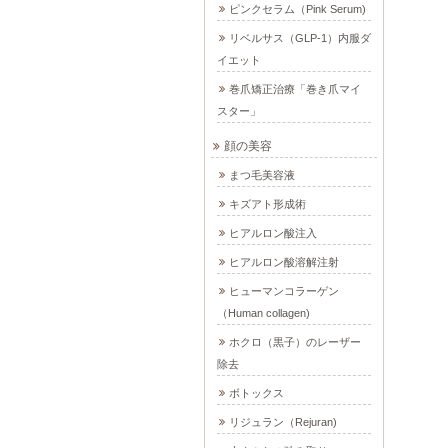
ピンクセラム（Pink Serum)
リベルサス（GLP-1）内服ダ
イエット
巻爪矯正治療「巻き爪マイ
スター」
顔の美容
まつ毛美容液
キズアト形成術
ヒアルロン酸注入
ヒアルロン酸溶解注射
ヒューマンコラーゲン
（Human collagen)
ホクロ（黒子）のレーザー
除去
ボトックス
リジュラン（Rejuran)