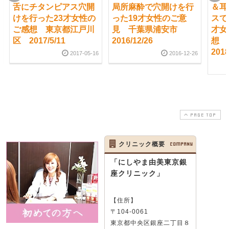
舌にチタンピアス穴開
局所麻酔で穴開けを行
＆耳
けを行った23才女性の
った19才女性のご意
スで
ご感想 東京都江戸川
見 千葉県浦安市
才女
区 2017/5/11
2016/12/26
想
2018
2017-05-16
2016-12-26
PAGE TOP
クリニック概要
COMPANY
「にしやま由美東京銀
座クリニック」
【住所】
〒104-0061
東京都中央区銀座二丁目８