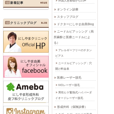
外国人患者様からの声
新着記事
NEWS
オンライン診療
スタッフブログ
クリニックブログ
BLOG
ドクターにしやま由美Blog
ニードルピアッシング（局
所麻酔と医療ニードルによ
る）
アレルギーフリーのチタン
ピアス
ニードルピアッシング：穴
開け料金表
医療レーザー脱毛
IVOレーザー脱毛
男性ヒゲ蓄熱式ハイパーダ
イオードレーザー脱毛
形成外科（保険診療）