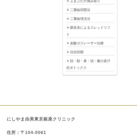
上まぶたの弛み取り
二重瞼切開法
二重瞼埋没法
吸収糸によるスレッドリフ
ト
炭酸ガスレーザー治療
目頭切開
顔・額・鼻・頭・腋の多汗
症ボトックス
にしやま由美東京銀座クリニック
住所：〒104-0061