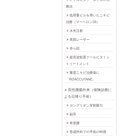
療法
低用量ピルを用いたニキビ
治療（マーベロン28）
水光注射
美肌レーザー
赤ら顔
超音波処置クールビタミン
トリートメント
重度ニキビ治療薬に
「ROACCUTANE」
良性腫瘍外来（保険診療に
よる日帰り手術）
ガングリオン穿刺吸引
副耳
奇形腫
形成外科での手術の特徴