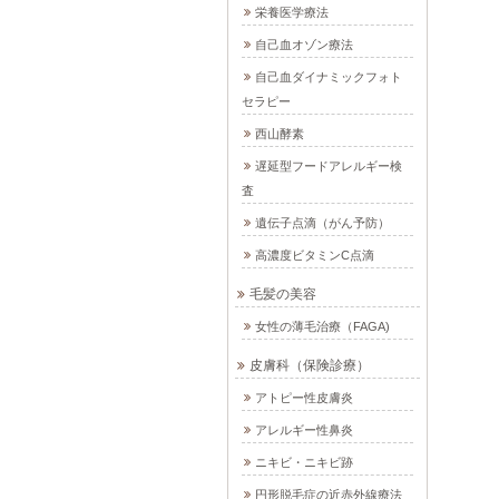
栄養医学療法
自己血オゾン療法
自己血ダイナミックフォト
セラピー
西山酵素
遅延型フードアレルギー検
査
遺伝子点滴（がん予防）
高濃度ビタミンC点滴
毛髪の美容
女性の薄毛治療（FAGA)
皮膚科（保険診療）
アトピー性皮膚炎
アレルギー性鼻炎
ニキビ・ニキビ跡
円形脱毛症の近赤外線療法