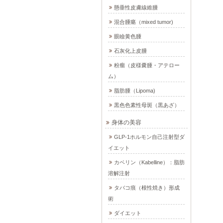
懸垂性皮膚線維腫
混合腫瘍（mixed tumor)
眼瞼黄色腫
石灰化上皮腫
粉瘤（皮様嚢腫・アテロー
ム）
脂肪腫（Lipoma)
黒色色素性母斑（黒あざ）
身体の美容
GLP-1ホルモン自己注射型ダ
イエット
カベリン（Kabelline）：脂肪
溶解注射
タバコ痕（根性焼き）形成
術
ダイエット