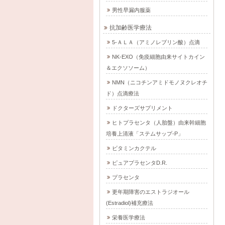
男性早漏内服薬
抗加齢医学療法
5-ＡＬＡ（アミノレブリン酸）点滴
NK-EXO（免疫細胞由来サイトカイン
＆エクソソーム）
NMN（ニコチンアミドモノヌクレオチ
ド）点滴療法
ドクターズサプリメント
ヒトプラセンタ（人胎盤）由来幹細胞
培養上清液「ステムサップ-P」
ビタミンカクテル
ピュアプラセンタD.R.
プラセンタ
更年期障害のエストラジオール
(Estradiol)補充療法
栄養医学療法