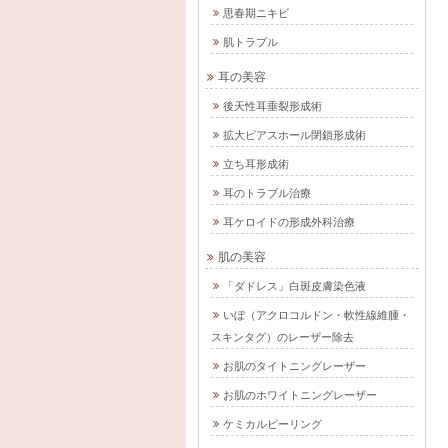
思春期ニキビ
肌トラブル
耳の美容
後天性耳垂裂形成術
拡大ピアスホール閉鎖形成術
立ち耳形成術
耳のトラブル治療
耳ケロイドの形成外科治療
肌の美容
「ダドレス」白斑皮膚染色液
いぼ（アクロコルドン・軟性線維腫・
スキンタグ）のレーザー除去
お肌のタイトニングレーザー
お肌のホワイトニングレーザー
ケミカルピーリング