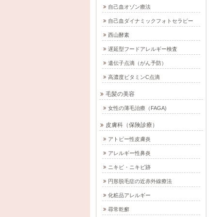
自己血オゾン療法
自己血ダイナミックフォトセラピー
西山酵素
遅延型フードアレルギー検査
遺伝子点滴（がん予防）
高濃度ビタミンC点滴
毛髪の美容
女性の薄毛治療（FAGA)
皮膚科（保険診療）
アトピー性皮膚炎
アレルギー性鼻炎
ニキビ・ニキビ跡
円形脱毛症の近赤外線療法
化粧品アレルギー
尋常乾癬