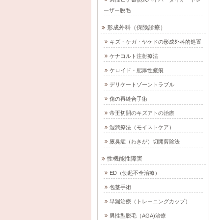
ーザー脱毛
形成外科（保険診療）
キズ・ケガ・ヤケドの形成外科的処置
ケナコルト注射療法
ケロイド・肥厚性瘢痕
デリケートゾーントラブル
傷の再縫合手術
帝王切開のキズアトの治療
湿潤療法（モイストケア）
腋臭症（わきが）切開剪除法
性機能性障害
ED（勃起不全治療）
包茎手術
早漏治療（トレーニングカップ）
男性型脱毛（AGA)治療