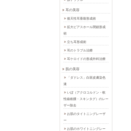
耳の美容
後天性耳垂裂形成術
拡大ピアスホール閉鎖形成
術
立ち耳形成術
耳のトラブル治療
耳ケロイドの形成外科治療
肌の美容
「ダドレス」白斑皮膚染色
液
いぼ（アクロコルドン・軟
性線維腫・スキンタグ）のレー
ザー除去
お肌のタイトニングレーザ
ー
お肌のホワイトニングレー