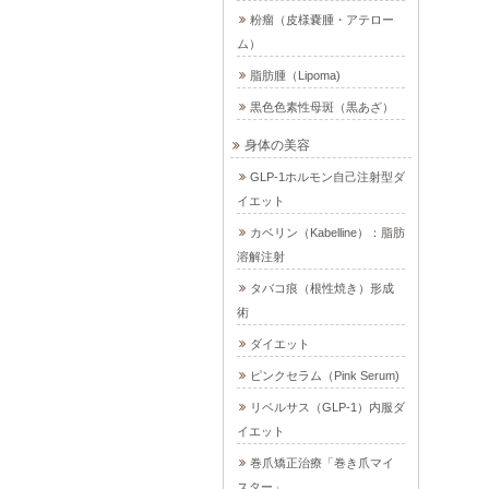
粉瘤（皮様嚢腫・アテロー
ム）
脂肪腫（Lipoma)
黒色色素性母斑（黒あざ）
身体の美容
GLP-1ホルモン自己注射型ダ
イエット
カベリン（Kabelline）：脂肪
溶解注射
タバコ痕（根性焼き）形成
術
ダイエット
ピンクセラム（Pink Serum)
リベルサス（GLP-1）内服ダ
イエット
巻爪矯正治療「巻き爪マイ
スター」