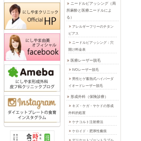
ニードルピアッシング（局
所麻酔と医療ニードルによ
る）
アレルギーフリーのチタン
ピアス
ニードルピアッシング：穴
開け料金表
医療レーザー脱毛
IVOレーザー脱毛
男性ヒゲ蓄熱式ハイパーダ
イオードレーザー脱毛
形成外科（保険診療）
キズ・ケガ・ヤケドの形成
外科的処置
ケナコルト注射療法
ケロイド・肥厚性瘢痕
デリケートゾーントラブル