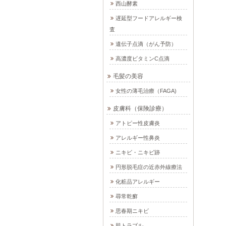
西山酵素
遅延型フードアレルギー検
査
遺伝子点滴（がん予防）
高濃度ビタミンC点滴
毛髪の美容
女性の薄毛治療（FAGA)
皮膚科（保険診療）
アトピー性皮膚炎
アレルギー性鼻炎
ニキビ・ニキビ跡
円形脱毛症の近赤外線療法
化粧品アレルギー
尋常乾癬
思春期ニキビ
肌トラブル