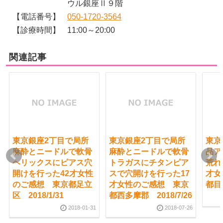
ウル銀座Ⅱ９階
【電話番号】
050-1720-3564
【診療時間】
11:00～20:00
関連記事
東京銀座2丁目で局所
東京銀座2丁目で局所
東京
麻酔とニードルで軟骨
麻酔とニードルで軟骨
品ア
ヘリックスにピアス穴
トラガスにチタンピア
荒れ
開けを行った42才女性
スで穴開けを行った17
才女
のご感想 東京都足立
才女性のご感想 東京
都目黒
区 2018/1/31
都西多摩郡 2018/7/26
2018-01-31
2018-07-26