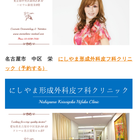
名古屋市 中区 栄
にしやま形成外科皮フ科クリニ
ック（予約する）