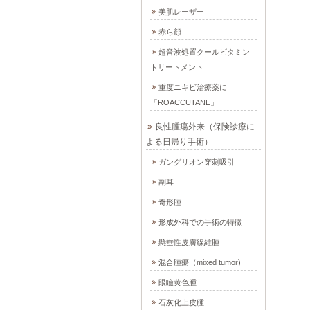
美肌レーザー
赤ら顔
超音波処置クールビタミン
トリートメント
重度ニキビ治療薬に
「ROACCUTANE」
良性腫瘍外来（保険診療に
よる日帰り手術）
ガングリオン穿刺吸引
副耳
奇形腫
形成外科での手術の特徴
懸垂性皮膚線維腫
混合腫瘍（mixed tumor)
眼瞼黄色腫
石灰化上皮腫