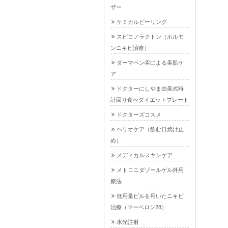
ザー
ケミカルピーリング
スピロノラクトン（ホルモ
ンニキビ治療）
ダーマペン④による美肌ケ
ア
ドクターにしやま由美式時
計回り食べダイエットプレート
ドクターズコスメ
ヘリオケア（飲む日焼け止
め）
メディカルスキンケア
メトロニダゾールゲル外用
療法
低用量ピルを用いたニキビ
治療（マーベロン28）
水光注射