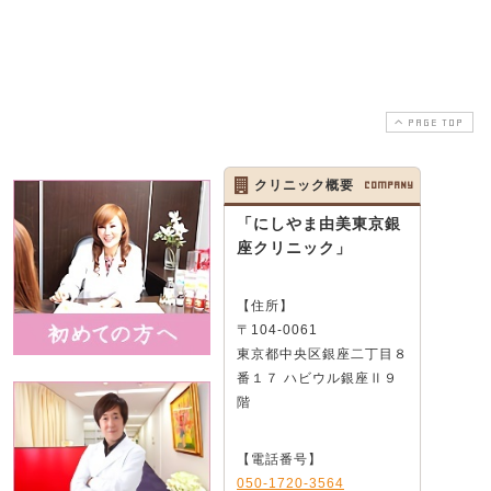
PAGE TOP
クリニック概要
COMPANY
「にしやま由美東京銀
座クリニック」
【住所】
〒104-0061
東京都中央区銀座二丁目８
番１７ ハビウル銀座Ⅱ９
階
【電話番号】
050-1720-3564