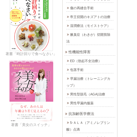
傷の再縫合手術
帝王切開のキズアトの治療
湿潤療法（モイストケア）
腋臭症（わきが）切開剪除
法
性機能性障害
著書「時計回りで食べなさい」
ED（勃起不全治療）
包茎手術
早漏治療（トレーニングカ
ップ）
男性型脱毛（AGA)治療
男性早漏内服薬
抗加齢医学療法
5-ＡＬＡ（アミノレブリン
著書「美女のスイッチ」
酸）点滴