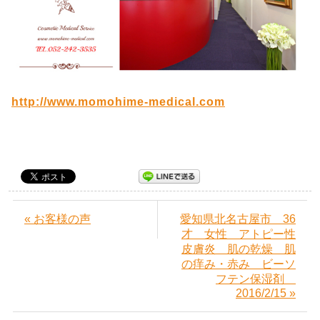
http://www.momohime-medical.com
« お客様の声
愛知県北名古屋市 36
才 女性 アトピー性
皮膚炎 肌の乾燥 肌
の痒み・赤み ビーソ
フテン保湿剤
2016/2/15 »