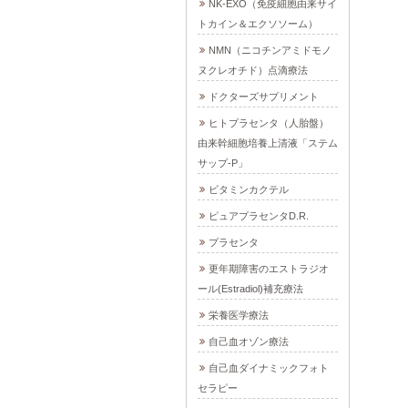
NK-EXO（免疫細胞由来サイ
トカイン＆エクソソーム）
NMN（ニコチンアミドモノ
ヌクレオチド）点滴療法
ドクターズサプリメント
ヒトプラセンタ（人胎盤）
由来幹細胞培養上清液「ステム
サップ-P」
ビタミンカクテル
ピュアプラセンタD.R.
プラセンタ
更年期障害のエストラジオ
ール(Estradiol)補充療法
栄養医学療法
自己血オゾン療法
自己血ダイナミックフォト
セラピー