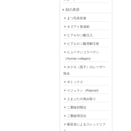
顔の美容
まつ毛美容液
キズアト形成術
ヒアルロン酸注入
ヒアルロン酸溶解注射
ヒューマンコラーゲン
（Human collagen)
ホクロ（黒子）のレーザー
除去
ボトックス
リジュラン（Rejuran)
上まぶたの弛み取り
二重瞼切開法
二重瞼埋没法
吸収糸によるスレッドリフ
ト