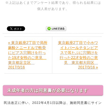
※上記はあくまでアンケート結果であり、得られる結果には
個人差があります。
« 東京銀座2丁目で局所
東京銀座2丁目で小ホワ
麻酔とニードルで軟骨
イトパールチタンピア
にピアス穴開けを行っ
スで耳たぶに穴開けを
た19才女性のご意見
行った22才女性のご意
東京都足立区
見 東京都大田区
2017/3/16
2017/3/16 »
未成年者の方は同意書が必要になります
民法改正に伴い、2022年4月1日以降は、施術同意書にサイン