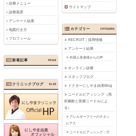
診療メニュー
サイトマップ
診療風景
アンケート結果
カテゴリー
CATEGORY
地図行き方
プロフィール
RECRUIT｜採用情報
アンケート結果
外国人患者様からの声
新着記事
NEWS
オンライン診療
スタッフブログ
クリニックブログ
BLOG
ドクターにしやま由美Blog
ニードルピアッシング（局
所麻酔と医療ニードルによ
る）
アレルギーフリーのチタン
ピアス
ニードルピアッシング：穴