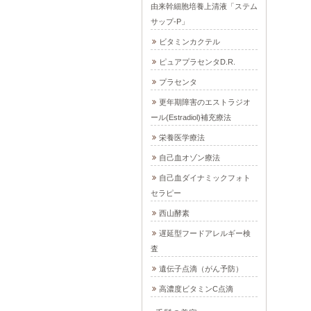
由来幹細胞培養上清液「ステム
サップ-P」
ビタミンカクテル
ピュアプラセンタD.R.
プラセンタ
更年期障害のエストラジオ
ール(Estradiol)補充療法
栄養医学療法
自己血オゾン療法
自己血ダイナミックフォト
セラピー
西山酵素
遅延型フードアレルギー検
査
遺伝子点滴（がん予防）
高濃度ビタミンC点滴