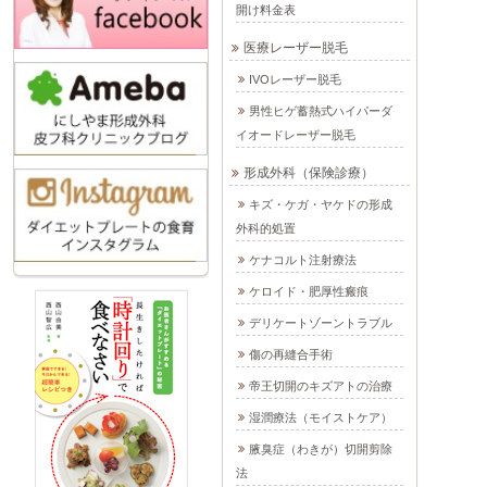
開け料金表
医療レーザー脱毛
IVOレーザー脱毛
男性ヒゲ蓄熱式ハイパーダ
イオードレーザー脱毛
形成外科（保険診療）
キズ・ケガ・ヤケドの形成
外科的処置
ケナコルト注射療法
ケロイド・肥厚性瘢痕
デリケートゾーントラブル
傷の再縫合手術
帝王切開のキズアトの治療
湿潤療法（モイストケア）
腋臭症（わきが）切開剪除
法