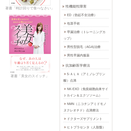
性機能性障害
著書「時計回りで食べなさい」
ED（勃起不全治療）
包茎手術
早漏治療（トレーニングカ
ップ）
男性型脱毛（AGA)治療
男性早漏内服薬
抗加齢医学療法
5-ＡＬＡ（アミノレブリン
著書「美女のスイッチ」
酸）点滴
NK-EXO（免疫細胞由来サイ
トカイン＆エクソソーム）
NMN（ニコチンアミドモノ
ヌクレオチド）点滴療法
ドクターズサプリメント
ヒトプラセンタ（人胎盤）