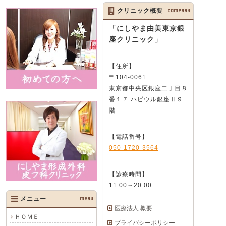
クリニック概要
COMPANY
「にしやま由美東京銀
座クリニック」
【住所】
〒104-0061
東京都中央区銀座二丁目８
番１７ ハビウル銀座Ⅱ９
階
【電話番号】
050-1720-3564
【診療時間】
11:00～20:00
メニュー
MENU
医療法人 概要
ＨＯＭＥ
プライバシーポリシー