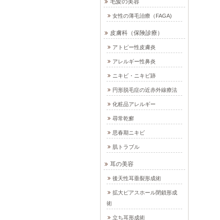
毛髪の美容
女性の薄毛治療（FAGA)
皮膚科（保険診療）
アトピー性皮膚炎
アレルギー性鼻炎
ニキビ・ニキビ跡
円形脱毛症の近赤外線療法
化粧品アレルギー
尋常乾癬
思春期ニキビ
肌トラブル
耳の美容
後天性耳垂裂形成術
拡大ピアスホール閉鎖形成
術
立ち耳形成術