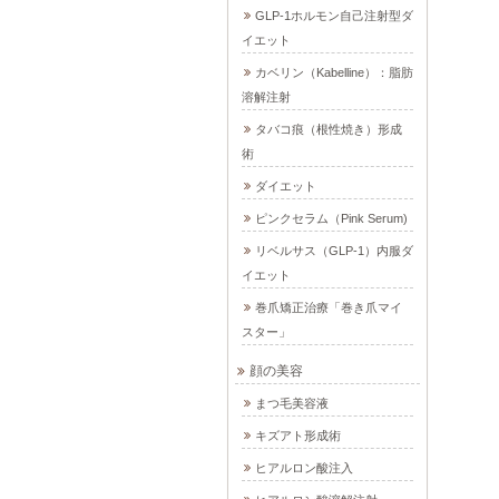
GLP-1ホルモン自己注射型ダ
イエット
カベリン（Kabelline）：脂肪
溶解注射
タバコ痕（根性焼き）形成
術
ダイエット
ピンクセラム（Pink Serum)
リベルサス（GLP-1）内服ダ
イエット
巻爪矯正治療「巻き爪マイ
スター」
顔の美容
まつ毛美容液
キズアト形成術
ヒアルロン酸注入