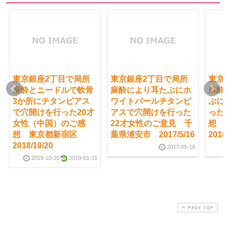
東京銀座2丁目で局所
東京銀座2丁目で局所
東京
麻酔とニードルで軟骨
麻酔により耳たぶにホ
麻酔
3か所にチタンピアス
ワイトパールチタンピ
ぶに
で穴開けを行った20才
アスで穴開けを行った
った
女性（中国）のご感
22才女性のご意見 千
想
想 東京都新宿区
葉県浦安市 2017/5/16
2018
2018/10/20
2017-05-16
2018-10-20
2019-01-31
PAGE TOP