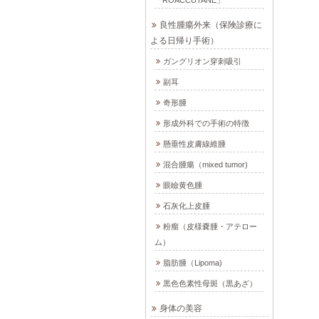
「ROACCUTANE」
良性腫瘍外来（保険診療に
よる日帰り手術）
ガングリオン穿刺吸引
副耳
奇形腫
形成外科での手術の特徴
懸垂性皮膚線維腫
混合腫瘍（mixed tumor)
眼瞼黄色腫
石灰化上皮腫
粉瘤（皮様嚢腫・アテロー
ム）
脂肪腫（Lipoma)
黒色色素性母斑（黒あざ）
身体の美容