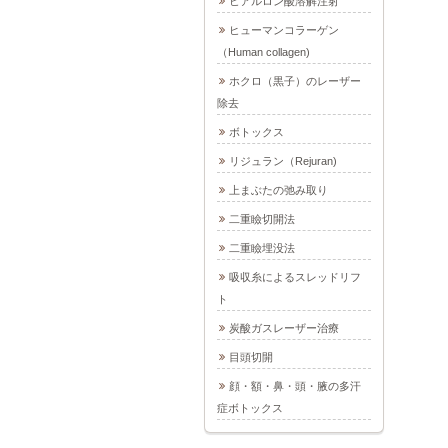
ヒアルロン酸溶解注射
ヒューマンコラーゲン
（Human collagen)
ホクロ（黒子）のレーザー
除去
ボトックス
リジュラン（Rejuran)
上まぶたの弛み取り
二重瞼切開法
二重瞼埋没法
吸収糸によるスレッドリフ
ト
炭酸ガスレーザー治療
目頭切開
顔・額・鼻・頭・腋の多汗
症ボトックス