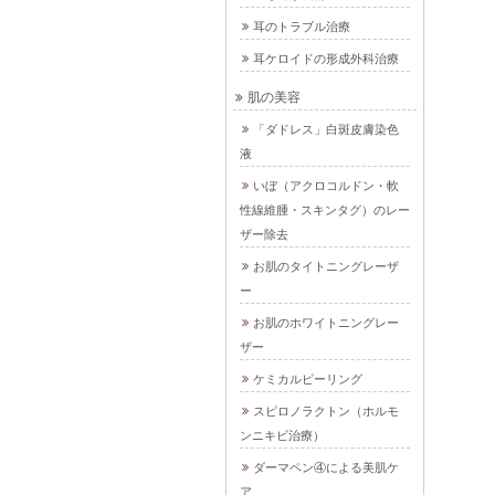
耳のトラブル治療
耳ケロイドの形成外科治療
肌の美容
「ダドレス」白斑皮膚染色
液
いぼ（アクロコルドン・軟
性線維腫・スキンタグ）のレー
ザー除去
お肌のタイトニングレーザ
ー
お肌のホワイトニングレー
ザー
ケミカルピーリング
スピロノラクトン（ホルモ
ンニキビ治療）
ダーマペン④による美肌ケ
ア