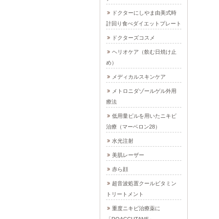
ドクターにしやま由美式時
計回り食べダイエットプレート
ドクターズコスメ
ヘリオケア（飲む日焼け止
め）
メディカルスキンケア
メトロニダゾールゲル外用
療法
低用量ピルを用いたニキビ
治療（マーベロン28）
水光注射
美肌レーザー
赤ら顔
超音波処置クールビタミン
トリートメント
重度ニキビ治療薬に