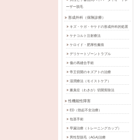
ーザー脱毛
形成外科（保険診療）
キズ・ケガ・ヤケドの形成外科的処置
ケナコルト注射療法
ケロイド・肥厚性瘢痕
デリケートゾーントラブル
傷の再縫合手術
帝王切開のキズアトの治療
湿潤療法（モイストケア）
腋臭症（わきが）切開剪除法
性機能性障害
ED（勃起不全治療）
包茎手術
早漏治療（トレーニングカップ）
男性型脱毛（AGA)治療