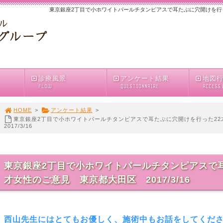
東京銀座2丁目で小ホワイトパールチタンピアスで耳たぶに穴開けを行った2
診療風景
アンケート結果
地図
FLOW
QUESTIONNAIRE
ACCESS
HOME
>
アンケート結果
>
東京銀座2丁目で小ホワイトパールチタンピアスで耳たぶに穴開けを行った2
2017/3/16
東京銀座2丁目で小ホワイトパールチタンピアスで耳
才女性のご意見 東京都大田区 2017/3/16
西山先生にはとてもお優しく、施術中もお話をしてくだ