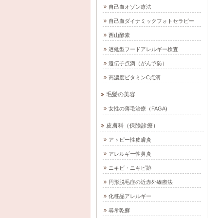
自己血オゾン療法
自己血ダイナミックフォトセラピー
西山酵素
遅延型フードアレルギー検査
遺伝子点滴（がん予防）
高濃度ビタミンC点滴
毛髪の美容
女性の薄毛治療（FAGA)
皮膚科（保険診療）
アトピー性皮膚炎
アレルギー性鼻炎
ニキビ・ニキビ跡
円形脱毛症の近赤外線療法
化粧品アレルギー
尋常乾癬