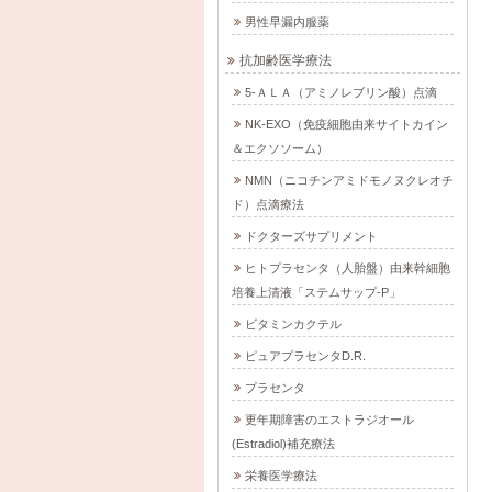
男性早漏内服薬
抗加齢医学療法
5-ＡＬＡ（アミノレブリン酸）点滴
NK-EXO（免疫細胞由来サイトカイン
＆エクソソーム）
NMN（ニコチンアミドモノヌクレオチ
ド）点滴療法
ドクターズサプリメント
ヒトプラセンタ（人胎盤）由来幹細胞
培養上清液「ステムサップ-P」
ビタミンカクテル
ピュアプラセンタD.R.
プラセンタ
更年期障害のエストラジオール
(Estradiol)補充療法
栄養医学療法