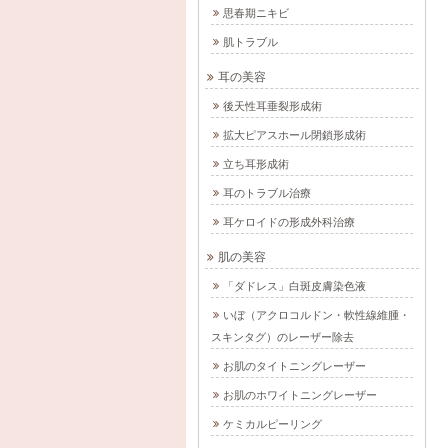
思春期ニキビ
肌トラブル
耳の美容
後天性耳垂裂形成術
拡大ピアスホール閉鎖形成術
立ち耳形成術
耳のトラブル治療
耳ケロイドの形成外科治療
肌の美容
「ダドレス」白斑皮膚染色液
いぼ（アクロコルドン・軟性線維腫・
スキンタグ）のレーザー除去
お肌のタイトニングレーザー
お肌のホワイトニングレーザー
ケミカルピーリング