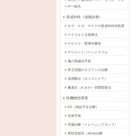
ーザー脱毛
形成外科（保険診療）
キズ・ケガ・ヤケドの形成外科的処置
ケナコルト注射療法
ケロイド・肥厚性瘢痕
デリケートゾーントラブル
傷の再縫合手術
帝王切開のキズアトの治療
湿潤療法（モイストケア）
腋臭症（わきが）切開剪除法
性機能性障害
ED（勃起不全治療）
包茎手術
早漏治療（トレーニングカップ）
男性型脱毛（AGA)治療