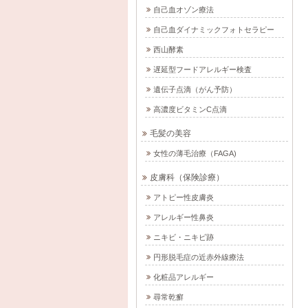
自己血オゾン療法
自己血ダイナミックフォトセラピー
西山酵素
遅延型フードアレルギー検査
遺伝子点滴（がん予防）
高濃度ビタミンC点滴
毛髪の美容
女性の薄毛治療（FAGA)
皮膚科（保険診療）
アトピー性皮膚炎
アレルギー性鼻炎
ニキビ・ニキビ跡
円形脱毛症の近赤外線療法
化粧品アレルギー
尋常乾癬