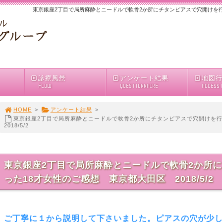
東京銀座2丁目で局所麻酔とニードルで軟骨2か所にチタンピアスで穴開けを行った
診療風景
アンケート結果
地図
FLOW
QUESTIONNAIRE
ACCESS
HOME
>
アンケート結果
>
東京銀座2丁目で局所麻酔とニードルで軟骨2か所にチタンピアスで穴開けを
2018/5/2
東京銀座2丁目で局所麻酔とニードルで軟骨2か所
った18才女性のご感想 東京都大田区 2018/5/2
ご丁寧に１から説明して下さいました。ピアスの穴が少