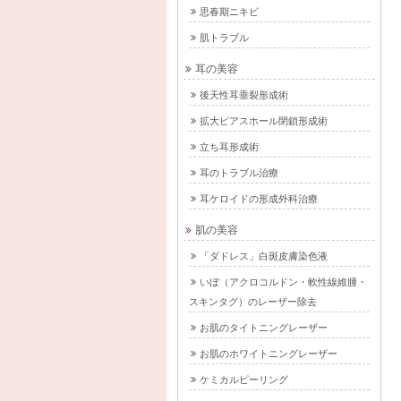
思春期ニキビ
肌トラブル
耳の美容
後天性耳垂裂形成術
拡大ピアスホール閉鎖形成術
立ち耳形成術
耳のトラブル治療
耳ケロイドの形成外科治療
肌の美容
「ダドレス」白斑皮膚染色液
いぼ（アクロコルドン・軟性線維腫・
スキンタグ）のレーザー除去
お肌のタイトニングレーザー
お肌のホワイトニングレーザー
ケミカルピーリング