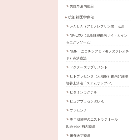
男性早漏内服薬
抗加齢医学療法
5-ＡＬＡ（アミノレブリン酸）点滴
NK-EXO（免疫細胞由来サイトカイン
＆エクソソーム）
NMN（ニコチンアミドモノヌクレオチ
ド）点滴療法
ドクターズサプリメント
ヒトプラセンタ（人胎盤）由来幹細胞
培養上清液「ステムサップ-P」
ビタミンカクテル
ピュアプラセンタD.R.
プラセンタ
更年期障害のエストラジオール
(Estradiol)補充療法
栄養医学療法