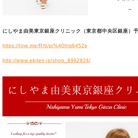
にしやま由美東京銀座クリニック（
東京都中央区銀座）
https://line.me/R/ti/p/%40hlq6452e
http://www.ekiten.jp/shop_6992824/