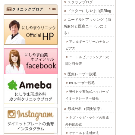
スタッフブログ
クリニックブログ
BLOG
ドクターにしやま由美Blog
ニードルピアッシング（局
所麻酔と医療ニードルによ
る）
アレルギーフリーのチタン
ピアス
ニードルピアッシング：穴
開け料金表
医療レーザー脱毛
IVOレーザー脱毛
男性ヒゲ蓄熱式ハイパーダ
イオードレーザー脱毛
形成外科（保険診療）
キズ・ケガ・ヤケドの形成
外科的処置
ケナコルト注射療法