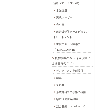
治療（マーベロン28）
水光注射
美肌レーザー
赤ら顔
超音波処置クールビタミン
トリートメント
重度ニキビ治療薬に
「ROACCUTANE」
良性腫瘍外来（保険診療に
よる日帰り手術）
ガングリオン穿刺吸引
副耳
奇形腫
形成外科での手術の特徴
懸垂性皮膚線維腫
混合腫瘍（mixed tumor)