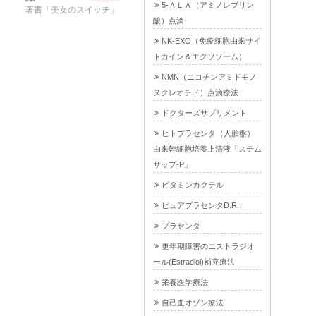
5-ＡＬＡ（アミノレブリン
著書「美女のスイッチ」
酸）点滴
NK-EXO（免疫細胞由来サイ
トカイン＆エクソソーム）
NMN（ニコチンアミドモノ
ヌクレオチド）点滴療法
ドクターズサプリメント
ヒトプラセンタ（人胎盤）
由来幹細胞培養上清液「ステム
サップ-P」
ビタミンカクテル
ピュアプラセンタD.R.
プラセンタ
更年期障害のエストラジオ
ール(Estradiol)補充療法
栄養医学療法
自己血オゾン療法