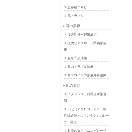
思春期ニキビ
肌トラブル
耳の美容
後天性耳垂裂形成術
拡大ピアスホール閉鎖形成
術
立ち耳形成術
耳のトラブル治療
耳ケロイドの形成外科治療
肌の美容
「ダドレス」白斑皮膚染色
液
いぼ（アクロコルドン・軟
性線維腫・スキンタグ）のレー
ザー除去
お肌のタイトニングレーザ