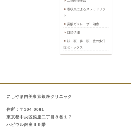
二重瞼埋没法
吸収糸によるスレッドリフ
ト
炭酸ガスレーザー治療
目頭切開
顔・額・鼻・頭・腋の多汗
症ボトックス
にしやま由美東京銀座クリニック
住所：〒104-0061
東京都中央区銀座二丁目８番１７
ハビウル銀座Ⅱ９階