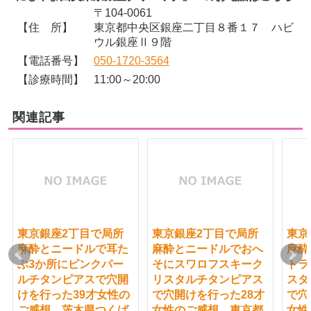
〒104-0061
【住 所】
東京都中央区銀座二丁目８番１７ ハビ
ウル銀座Ⅱ９階
【電話番号】
050-1720-3564
【診療時間】
11:00～20:00
関連記事
東京銀座2丁目で局所
東京銀座2丁目で局所
東京
麻酔とニードルで耳た
麻酔とニードルでおへ
麻酔
ぶ3か所にピンクパー
そにスワロフスキーク
トラ
ルチタンピアスで穴開
リスタルチタンピアス
スタ
けを行った39才女性の
で穴開けを行った28才
で穴
ご感想 茨木県つくば
女性のご感想 東京都
女性