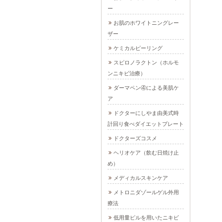
ー
お肌のホワイトニングレー
ザー
ケミカルピーリング
スピロノラクトン（ホルモ
ンニキビ治療）
ダーマペン④による美肌ケ
ア
ドクターにしやま由美式時
計回り食べダイエットプレート
ドクターズコスメ
ヘリオケア（飲む日焼け止
め）
メディカルスキンケア
メトロニダゾールゲル外用
療法
低用量ピルを用いたニキビ