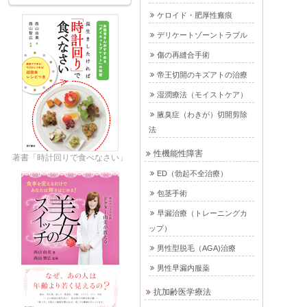
ケロイド・肥厚性瘢痕
デリケートゾーントラブル
傷の再縫合手術
帝王切開のキズアトの治療
湿潤療法（モイストケア）
腋臭症（わきが）切開剪除
法
性機能性障害
著書「時計回りで食べなさい」
ED（勃起不全治療）
包茎手術
早漏治療（トレーニングカ
ップ）
男性型脱毛（AGA)治療
男性早漏内服薬
抗加齢医学療法