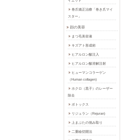
イエット
巻爪矯正治療「巻き爪マイ
スター」
顔の美容
まつ毛美容液
キズアト形成術
ヒアルロン酸注入
ヒアルロン酸溶解注射
ヒューマンコラーゲン
（Human collagen)
ホクロ（黒子）のレーザー
除去
ボトックス
リジュラン（Rejuran)
上まぶたの弛み取り
二重瞼切開法