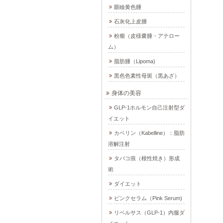
眼瞼黄色腫
石灰化上皮腫
粉瘤（皮様嚢腫・アテロー
ム）
脂肪腫（Lipoma)
黒色色素性母斑（黒あざ）
身体の美容
GLP-1ホルモン自己注射型ダ
イエット
カベリン（Kabelline）：脂肪
溶解注射
タバコ痕（根性焼き）形成
術
ダイエット
ピンクセラム（Pink Serum)
リベルサス（GLP-1）内服ダ