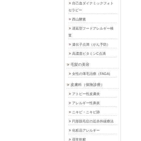
自己血ダイナミックフォト
セラピー
西山酵素
遅延型フードアレルギー検
査
遺伝子点滴（がん予防）
高濃度ビタミンC点滴
毛髪の美容
女性の薄毛治療（FAGA)
皮膚科（保険診療）
アトピー性皮膚炎
アレルギー性鼻炎
ニキビ・ニキビ跡
円形脱毛症の近赤外線療法
化粧品アレルギー
尋常乾癬