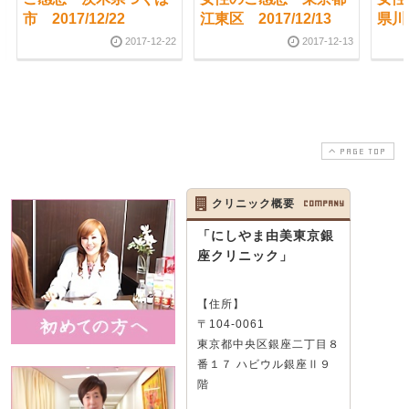
市 2017/12/22
江東区 2017/12/13
県川崎
2017-12-22
2017-12-13
PAGE TOP
クリニック概要
COMPANY
「にしやま由美東京銀
座クリニック」
【住所】
〒104-0061
東京都中央区銀座二丁目８
番１７ ハビウル銀座Ⅱ９
階