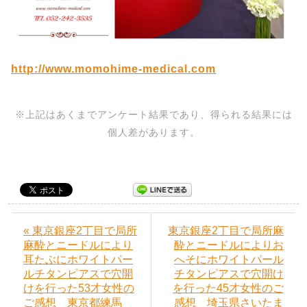
http://www.momohime-medical.com
※上記はあくまでアンケート結果であり、得られる結果には
個人差があります。
« 東京銀座2丁目で局所
東京銀座2丁目で局所麻
麻酔とニードルにより
酔とニードルによりお
耳たぶにホワイトパー
へそにホワイトパール
ルチタンピアスで穴開
チタンピアスで穴開け
けを行った53才女性の
を行った45才女性のご
ご感想 東京都練馬
感想 埼玉県さいたま