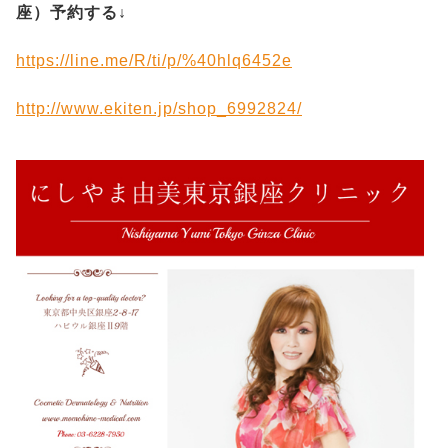
座）予約する
↓
https://line.me/R/ti/p/%40hlq6452e
http://www.ekiten.jp/shop_6992824/