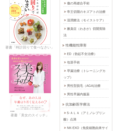
傷の再縫合手術
帝王切開のキズアトの治療
湿潤療法（モイストケア）
腋臭症（わきが）切開剪除
法
性機能性障害
著書「時計回りで食べなさい」
ED（勃起不全治療）
包茎手術
早漏治療（トレーニングカ
ップ）
男性型脱毛（AGA)治療
男性早漏内服薬
抗加齢医学療法
5-ＡＬＡ（アミノレブリン
著書「美女のスイッチ」
酸）点滴
NK-EXO（免疫細胞由来サイ