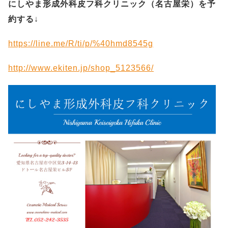
にしやま形成外科皮フ科クリニック（名古屋栄）を予
約する
↓
https://line.me/R/ti/p/%40hmd8545g
http://www.ekiten.jp/shop_5123566/