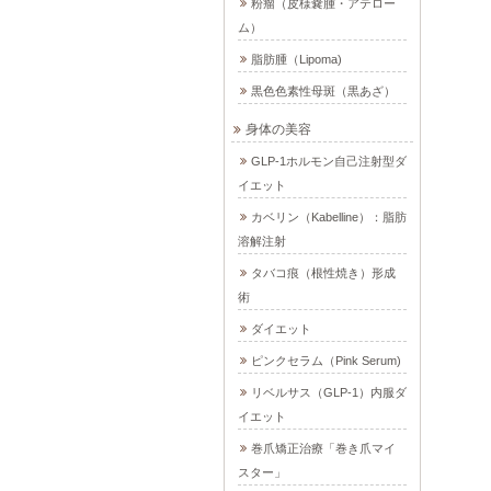
粉瘤（皮様嚢腫・アテロー
ム）
脂肪腫（Lipoma)
黒色色素性母斑（黒あざ）
身体の美容
GLP-1ホルモン自己注射型ダ
イエット
カベリン（Kabelline）：脂肪
溶解注射
タバコ痕（根性焼き）形成
術
ダイエット
ピンクセラム（Pink Serum)
リベルサス（GLP-1）内服ダ
イエット
巻爪矯正治療「巻き爪マイ
スター」