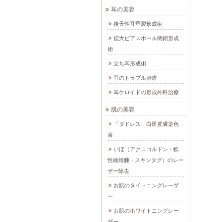
耳の美容
後天性耳垂裂形成術
拡大ピアスホール閉鎖形成
術
立ち耳形成術
耳のトラブル治療
耳ケロイドの形成外科治療
肌の美容
「ダドレス」白斑皮膚染色
液
いぼ（アクロコルドン・軟
性線維腫・スキンタグ）のレー
ザー除去
お肌のタイトニングレーザ
ー
お肌のホワイトニングレー
ザー