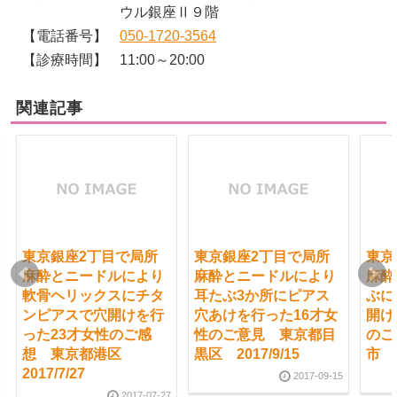
ウル銀座Ⅱ９階
【電話番号】
050-1720-3564
【診療時間】
11:00～20:00
関連記事
東京銀座2丁目で局所
東京銀座2丁目で局所
東京
麻酔とニードルにより
麻酔とニードルにより
麻酔
軟骨ヘリックスにチタ
耳たぶ3か所にピアス
ぶに
ンピアスで穴開けを行
穴あけを行った16才女
開け
った23才女性のご感
性のご意見 東京都目
のご
想 東京都港区
黒区 2017/9/15
市 2
2017/7/27
2017-09-15
2017-07-27