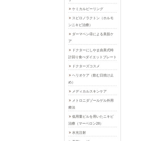
ケミカルピーリング
スピロノラクトン（ホルモ
ンニキビ治療）
ダーマペン④による美肌ケ
ア
ドクターにしやま由美式時
計回り食べダイエットプレート
ドクターズコスメ
ヘリオケア（飲む日焼け止
め）
メディカルスキンケア
メトロニダゾールゲル外用
療法
低用量ピルを用いたニキビ
治療（マーベロン28）
水光注射