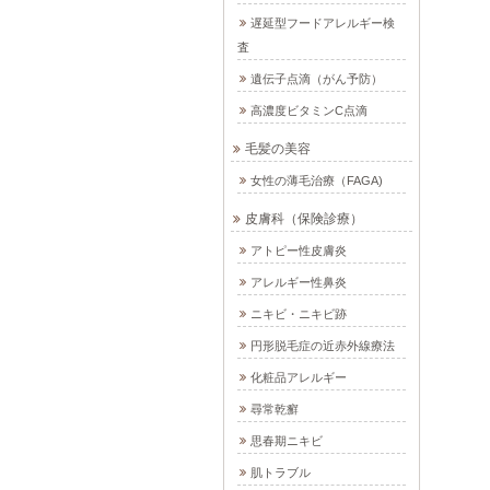
遅延型フードアレルギー検
査
遺伝子点滴（がん予防）
高濃度ビタミンC点滴
毛髪の美容
女性の薄毛治療（FAGA)
皮膚科（保険診療）
アトピー性皮膚炎
アレルギー性鼻炎
ニキビ・ニキビ跡
円形脱毛症の近赤外線療法
化粧品アレルギー
尋常乾癬
思春期ニキビ
肌トラブル