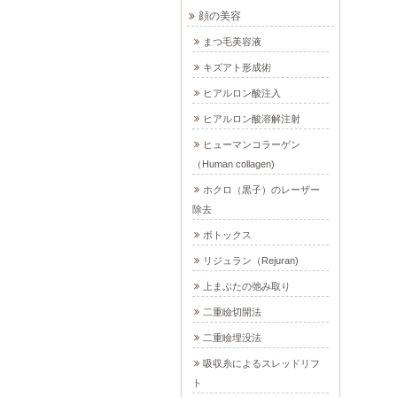
顔の美容
まつ毛美容液
キズアト形成術
ヒアルロン酸注入
ヒアルロン酸溶解注射
ヒューマンコラーゲン
（Human collagen)
ホクロ（黒子）のレーザー
除去
ボトックス
リジュラン（Rejuran)
上まぶたの弛み取り
二重瞼切開法
二重瞼埋没法
吸収糸によるスレッドリフ
ト