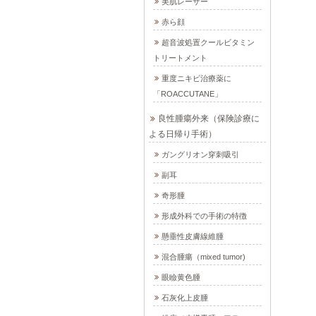
美肌レーザー
赤ら顔
超音波処置クールビタミン
トリートメント
重度ニキビ治療薬に
「ROACCUTANE」
良性腫瘍外来（保険診療に
よる日帰り手術）
ガングリオン穿刺吸引
副耳
奇形腫
形成外科での手術の特徴
懸垂性皮膚線維腫
混合腫瘍（mixed tumor)
眼瞼黄色腫
石灰化上皮腫