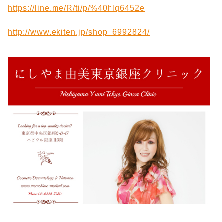
https://line.me/R/ti/p/%40hlq6452e
http://www.ekiten.jp/shop_6992824/