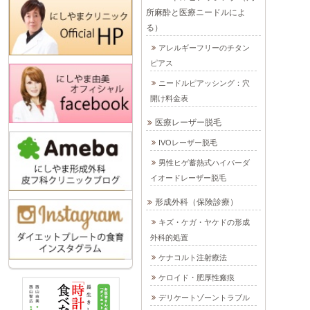
所麻酔と医療ニードルによ
る）
アレルギーフリーのチタン
ピアス
ニードルピアッシング：穴
開け料金表
医療レーザー脱毛
IVOレーザー脱毛
男性ヒゲ蓄熱式ハイパーダ
イオードレーザー脱毛
形成外科（保険診療）
キズ・ケガ・ヤケドの形成
外科的処置
ケナコルト注射療法
ケロイド・肥厚性瘢痕
デリケートゾーントラブル