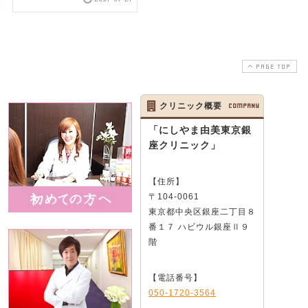
PAGE TOP
クリニック概要
COMPANY
「にしやま由美東京銀
座クリニック」
【住所】
〒104-0061
東京都中央区銀座二丁目８
番１７ ハビウル銀座Ⅱ９
階
【電話番号】
050-1720-3564