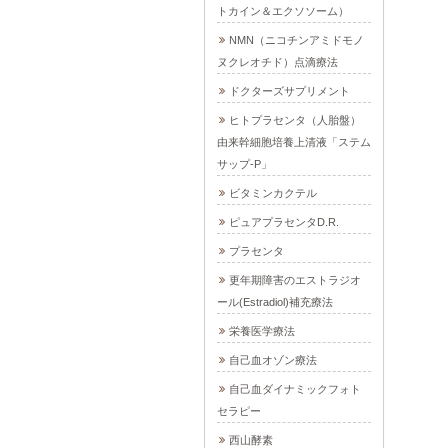
トカイン＆エクソソーム）
NMN（ニコチンアミドモノ
ヌクレオチド）点滴療法
ドクターズサプリメント
ヒトプラセンタ（人胎盤）
由来幹細胞培養上清液「ステム
サップ-P」
ビタミンカクテル
ピュアプラセンタD.R.
プラセンタ
更年期障害のエストラジオ
ール(Estradiol)補充療法
栄養医学療法
自己血オゾン療法
自己血ダイナミックフォト
セラピー
西山酵素