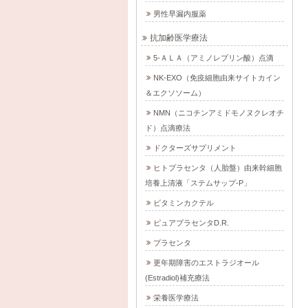
男性早漏内服薬
抗加齢医学療法
5-ＡＬＡ（アミノレブリン酸）点滴
NK-EXO（免疫細胞由来サイトカイン
＆エクソソーム）
NMN（ニコチンアミドモノヌクレオチ
ド）点滴療法
ドクターズサプリメント
ヒトプラセンタ（人胎盤）由来幹細胞
培養上清液「ステムサップ-P」
ビタミンカクテル
ピュアプラセンタD.R.
プラセンタ
更年期障害のエストラジオール
(Estradiol)補充療法
栄養医学療法