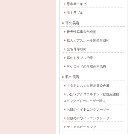
思春期ニキビ
肌トラブル
耳の美容
後天性耳垂裂形成術
拡大ピアスホール閉鎖形成術
立ち耳形成術
耳のトラブル治療
耳ケロイドの形成外科治療
肌の美容
「ダドレス」白斑皮膚染色液
いぼ（アクロコルドン・軟性線維腫・
スキンタグ）のレーザー除去
お肌のタイトニングレーザー
お肌のホワイトニングレーザー
ケミカルピーリング