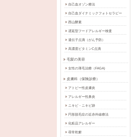
自己血オゾン療法
自己血ダイナミックフォトセラピー
西山酵素
遅延型フードアレルギー検査
遺伝子点滴（がん予防）
高濃度ビタミンC点滴
毛髪の美容
女性の薄毛治療（FAGA)
皮膚科（保険診療）
アトピー性皮膚炎
アレルギー性鼻炎
ニキビ・ニキビ跡
円形脱毛症の近赤外線療法
化粧品アレルギー
尋常乾癬