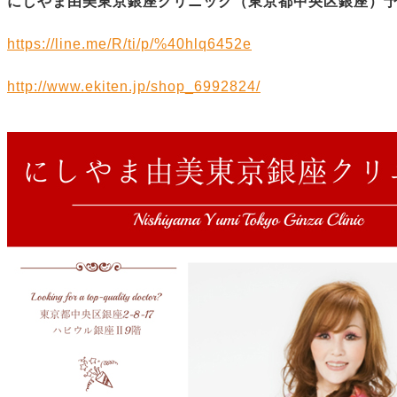
にしやま由美東京銀座クリニック（
東京都中央区銀座）
https://line.me/R/ti/p/%40hlq6452e
http://www.ekiten.jp/shop_6992824/