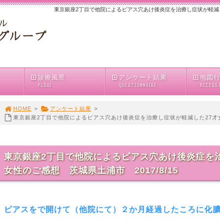
東京銀座2丁目で他院によるピアス穴あけ後炎症を治療し症状が軽減した2
診療風景
アンケート結果
地図
FLOW
QUESTIONNAIRE
ACCESS
HOME
>
アンケート結果
>
東京銀座2丁目で他院によるピアス穴あけ後炎症を治療し症状が軽減した27才女性
東京銀座2丁目で他院によるピアス穴あけ後炎症を治
女性のご感想 茨城県土浦市 2017/8/15
ピアスをで開けて（他院にて）２か月経過したころに化膿し