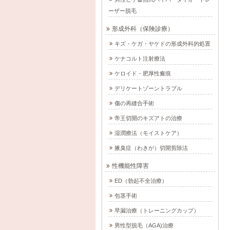
ーザー脱毛
形成外科（保険診療）
キズ・ケガ・ヤケドの形成外科的処置
ケナコルト注射療法
ケロイド・肥厚性瘢痕
デリケートゾーントラブル
傷の再縫合手術
帝王切開のキズアトの治療
湿潤療法（モイストケア）
腋臭症（わきが）切開剪除法
性機能性障害
ED（勃起不全治療）
包茎手術
早漏治療（トレーニングカップ）
男性型脱毛（AGA)治療