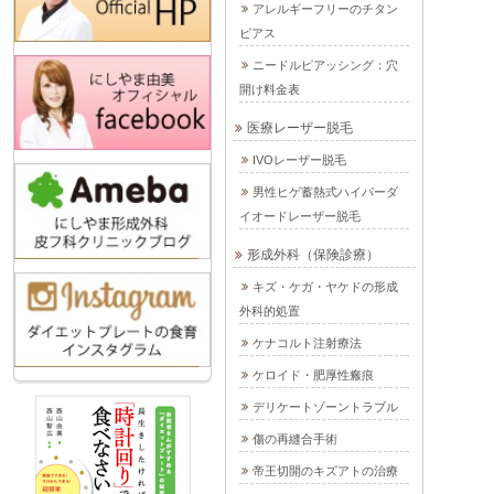
アレルギーフリーのチタン
ピアス
ニードルピアッシング：穴
開け料金表
医療レーザー脱毛
IVOレーザー脱毛
男性ヒゲ蓄熱式ハイパーダ
イオードレーザー脱毛
形成外科（保険診療）
キズ・ケガ・ヤケドの形成
外科的処置
ケナコルト注射療法
ケロイド・肥厚性瘢痕
デリケートゾーントラブル
傷の再縫合手術
帝王切開のキズアトの治療