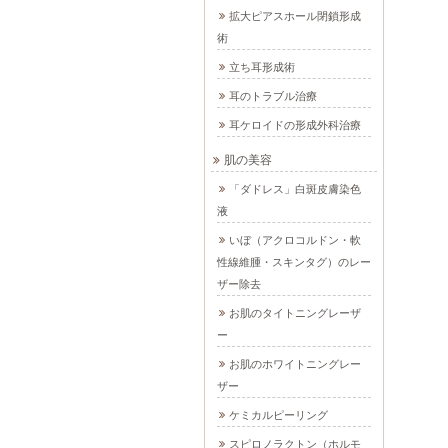
拡大ピアスホール閉鎖形成
術
立ち耳形成術
耳のトラブル治療
耳ケロイドの形成外科治療
肌の美容
「ダドレス」白斑皮膚染色
液
いぼ（アクロコルドン・軟
性線維腫・スキンタグ）のレー
ザー除去
お肌のタイトニングレーザ
ー
お肌のホワイトニングレー
ザー
ケミカルピーリング
スピロノラクトン（ホルモ