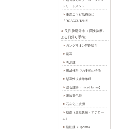
トリートメント
重度ニキビ治療薬に
「ROACCUTANE」
良性腫瘍外来（保険診療に
よる日帰り手術）
ガングリオン穿刺吸引
副耳
奇形腫
形成外科での手術の特徴
懸垂性皮膚線維腫
混合腫瘍（mixed tumor)
眼瞼黄色腫
石灰化上皮腫
粉瘤（皮様嚢腫・アテロー
ム）
脂肪腫（Lipoma)