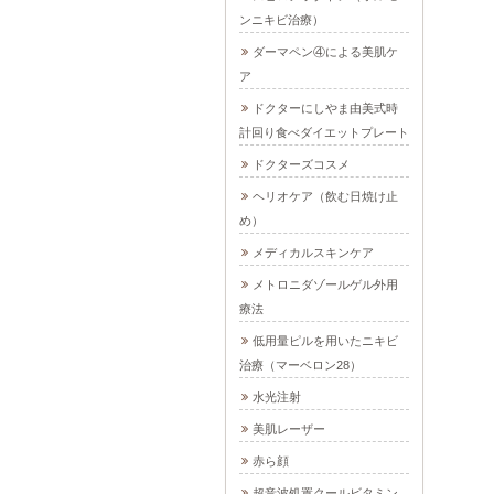
ンニキビ治療）
ダーマペン④による美肌ケ
ア
ドクターにしやま由美式時
計回り食べダイエットプレート
ドクターズコスメ
ヘリオケア（飲む日焼け止
め）
メディカルスキンケア
メトロニダゾールゲル外用
療法
低用量ピルを用いたニキビ
治療（マーベロン28）
水光注射
美肌レーザー
赤ら顔
超音波処置クールビタミン