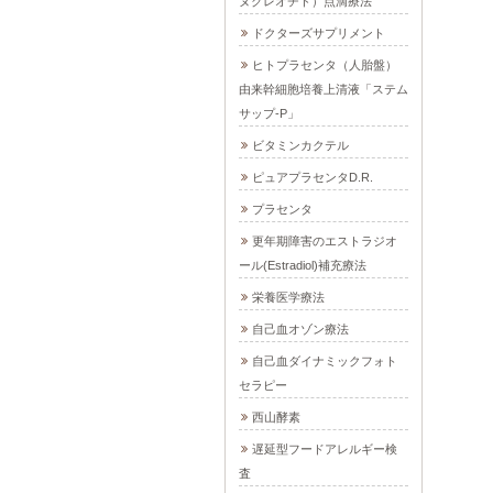
ヌクレオチド）点滴療法
ドクターズサプリメント
ヒトプラセンタ（人胎盤）
由来幹細胞培養上清液「ステム
サップ-P」
ビタミンカクテル
ピュアプラセンタD.R.
プラセンタ
更年期障害のエストラジオ
ール(Estradiol)補充療法
栄養医学療法
自己血オゾン療法
自己血ダイナミックフォト
セラピー
西山酵素
遅延型フードアレルギー検
査