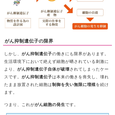
がん抑制遺伝子の限界
しかし、
がん抑制遺伝子
の働きにも限界があります。
生活環境下において絶えず細胞が晒されている刺激に
より、
がん抑制遺伝子自体が破壊
されてしまったケー
スです。
がん抑制遺伝子
は本来の働きを喪失し、壊れ
たまま放置された細胞は
制御を失い無限に増殖
を続け
ます。
つまり、これが
がん細胞の発生
です。