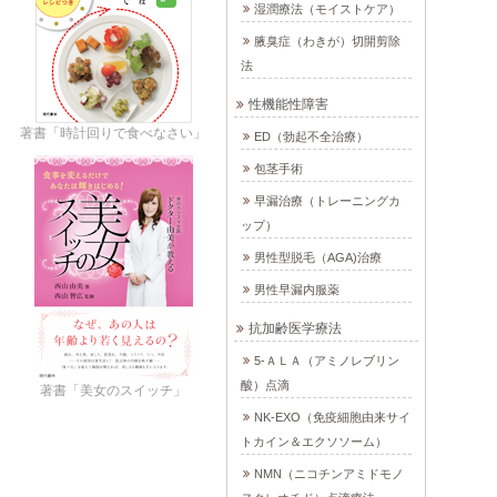
湿潤療法（モイストケア）
腋臭症（わきが）切開剪除
法
性機能性障害
著書「時計回りで食べなさい」
ED（勃起不全治療）
包茎手術
早漏治療（トレーニングカ
ップ）
男性型脱毛（AGA)治療
男性早漏内服薬
抗加齢医学療法
5-ＡＬＡ（アミノレブリン
酸）点滴
著書「美女のスイッチ」
NK-EXO（免疫細胞由来サイ
トカイン＆エクソソーム）
NMN（ニコチンアミドモノ