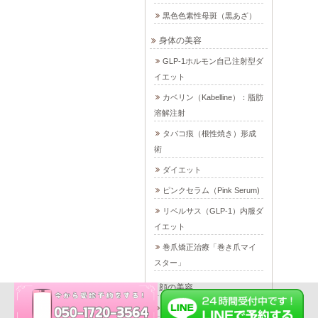
黒色色素性母斑（黒あざ）
身体の美容
GLP-1ホルモン自己注射型ダ
イエット
カベリン（Kabelline）：脂肪
溶解注射
タバコ痕（根性焼き）形成
術
ダイエット
ピンクセラム（Pink Serum)
リベルサス（GLP-1）内服ダ
イエット
巻爪矯正治療「巻き爪マイ
スター」
顔の美容
まつ毛美容液