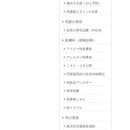
遺伝子点滴（がん予防）
高濃度ビタミンC点滴
毛髪の美容
女性の薄毛治療（FAGA)
皮膚科（保険診療）
アトピー性皮膚炎
アレルギー性鼻炎
ニキビ・ニキビ跡
円形脱毛症の近赤外線療法
化粧品アレルギー
尋常乾癬
思春期ニキビ
肌トラブル
耳の美容
後天性耳垂裂形成術