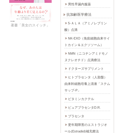
男性早漏内服薬
抗加齢医学療法
5-ＡＬＡ（アミノレブリン
著書「美女のスイッチ」
酸）点滴
NK-EXO（免疫細胞由来サイ
トカイン＆エクソソーム）
NMN（ニコチンアミドモノ
ヌクレオチド）点滴療法
ドクターズサプリメント
ヒトプラセンタ（人胎盤）
由来幹細胞培養上清液「ステム
サップ-P」
ビタミンカクテル
ピュアプラセンタD.R.
プラセンタ
更年期障害のエストラジオ
ール(Estradiol)補充療法