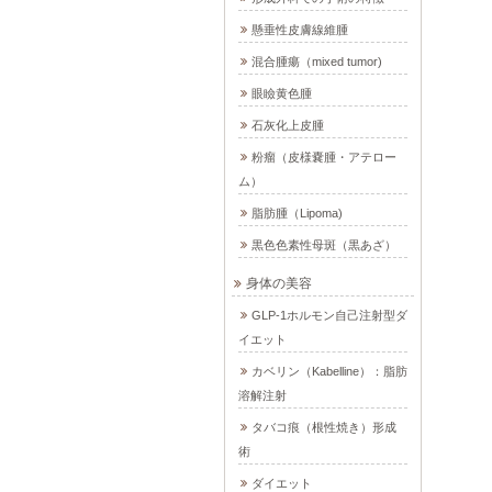
懸垂性皮膚線維腫
混合腫瘍（mixed tumor)
眼瞼黄色腫
石灰化上皮腫
粉瘤（皮様嚢腫・アテロー
ム）
脂肪腫（Lipoma)
黒色色素性母斑（黒あざ）
身体の美容
GLP-1ホルモン自己注射型ダ
イエット
カベリン（Kabelline）：脂肪
溶解注射
タバコ痕（根性焼き）形成
術
ダイエット