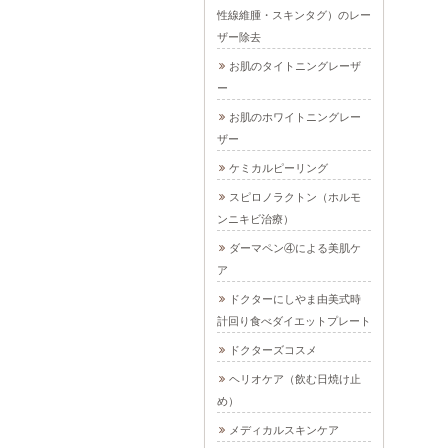
性線維腫・スキンタグ）のレー
ザー除去
お肌のタイトニングレーザ
ー
お肌のホワイトニングレー
ザー
ケミカルピーリング
スピロノラクトン（ホルモ
ンニキビ治療）
ダーマペン④による美肌ケ
ア
ドクターにしやま由美式時
計回り食べダイエットプレート
ドクターズコスメ
ヘリオケア（飲む日焼け止
め）
メディカルスキンケア