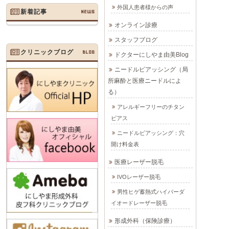
外国人患者様からの声
新着記事
NEWS
オンライン診療
スタッフブログ
クリニックブログ
BLOG
ドクターにしやま由美Blog
ニードルピアッシング（局
所麻酔と医療ニードルによ
る）
アレルギーフリーのチタン
ピアス
ニードルピアッシング：穴
開け料金表
医療レーザー脱毛
IVOレーザー脱毛
男性ヒゲ蓄熱式ハイパーダ
イオードレーザー脱毛
形成外科（保険診療）