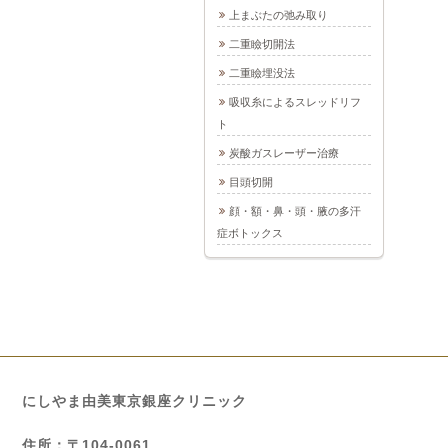
上まぶたの弛み取り
二重瞼切開法
二重瞼埋没法
吸収糸によるスレッドリフ
ト
炭酸ガスレーザー治療
目頭切開
顔・額・鼻・頭・腋の多汗
症ボトックス
にしやま由美東京銀座クリニック
住所：〒104-0061