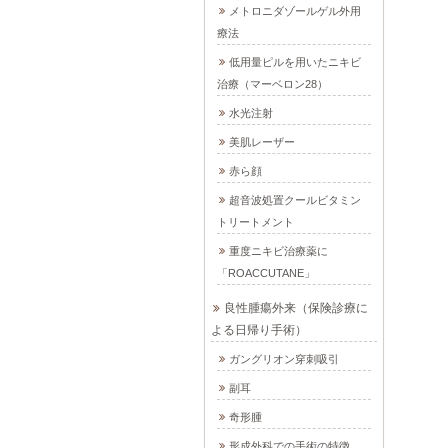
メトロニダゾールゲル外用
療法
低用量ピルを用いたニキビ
治療（マーベロン28）
水光注射
美肌レーザー
赤ら顔
超音波処置クールビタミン
トリートメント
重度ニキビ治療薬に
「ROACCUTANE」
良性腫瘍外来（保険診療に
よる日帰り手術）
ガングリオン穿刺吸引
副耳
奇形腫
形成外科での手術の特徴