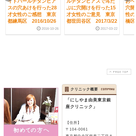
イトパールチタンピア
ルチタンピアスで耳た
おへ
スの穴あけを行った28
ぶに穴開けを行った15
穴開
才女性のご感想 東京
才女性のご意見 東京
性の
都練馬区 2016/10/26
都世田谷区 2017/3/22
橋区 
2016-10-26
2017-03-22
PAGE TOP
クリニック概要
COMPANY
「にしやま由美東京銀
座クリニック」
【住所】
〒104-0061
東京都中央区銀座二丁目８