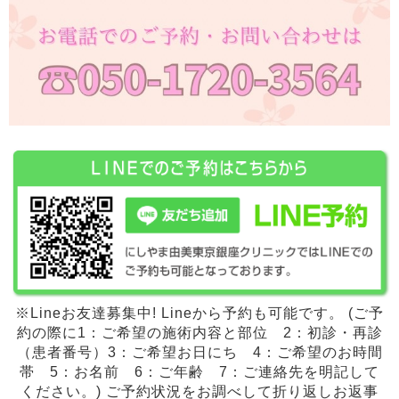
※Lineお友達募集中! Lineから予約も可能です。 (ご予
約の際に1：ご希望の施術内容と部位 2：初診・再診
（患者番号）3：ご希望お日にち 4：ご希望のお時間
帯 5：お名前 6：ご年齢 7：ご連絡先を明記して
ください。) ご予約状況をお調べして折り返しお返事