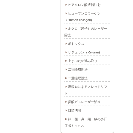
ヒアルロン酸溶解注射
ヒューマンコラーゲン
（Human collagen)
ホクロ（黒子）のレーザー
除去
ボトックス
リジュラン（Rejuran)
上まぶたの弛み取り
二重瞼切開法
二重瞼埋没法
吸収糸によるスレッドリフ
ト
炭酸ガスレーザー治療
目頭切開
顔・額・鼻・頭・腋の多汗
症ボトックス