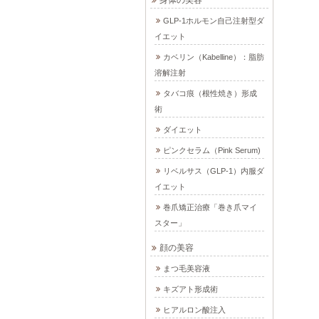
GLP-1ホルモン自己注射型ダ
イエット
カベリン（Kabelline）：脂肪
溶解注射
タバコ痕（根性焼き）形成
術
ダイエット
ピンクセラム（Pink Serum)
リベルサス（GLP-1）内服ダ
イエット
巻爪矯正治療「巻き爪マイ
スター」
顔の美容
まつ毛美容液
キズアト形成術
ヒアルロン酸注入