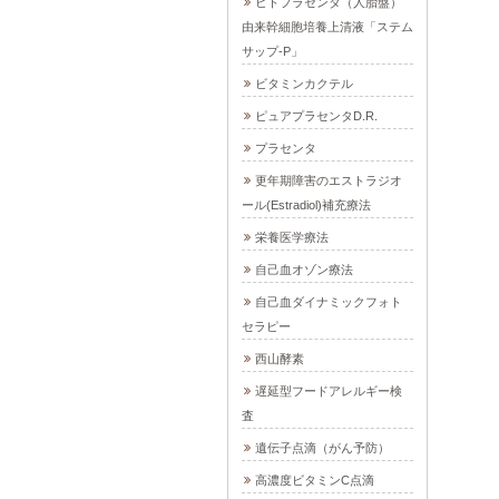
ヒトプラセンタ（人胎盤）
由来幹細胞培養上清液「ステム
サップ-P」
ビタミンカクテル
ピュアプラセンタD.R.
プラセンタ
更年期障害のエストラジオ
ール(Estradiol)補充療法
栄養医学療法
自己血オゾン療法
自己血ダイナミックフォト
セラピー
西山酵素
遅延型フードアレルギー検
査
遺伝子点滴（がん予防）
高濃度ビタミンC点滴