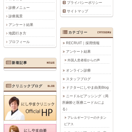
プライバシーポリシー
診療メニュー
サイトマップ
診療風景
アンケート結果
カテゴリー
CATEGORY
地図行き方
プロフィール
RECRUIT｜採用情報
アンケート結果
外国人患者様からの声
新着記事
NEWS
オンライン診療
スタッフブログ
クリニックブログ
BLOG
ドクターにしやま由美Blog
ニードルピアッシング（局
所麻酔と医療ニードルによ
る）
アレルギーフリーのチタン
ピアス