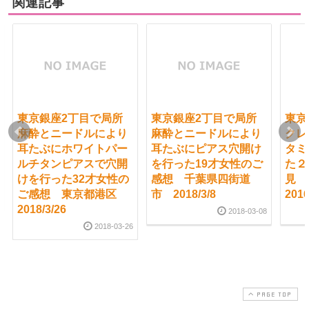
関連記事
東京銀座2丁目で局所
東京銀座2丁目で局所
東京
麻酔とニードルにより
麻酔とニードルにより
クレ
耳たぶにホワイトパー
耳たぶにピアス穴開け
タミ
ルチタンピアスで穴開
を行った19才女性のご
た２
けを行った32才女性の
感想 千葉県四街道
見
ご感想 東京都港区
市 2018/3/8
2016
2018/3/26
2018-03-08
2018-03-26
PAGE TOP