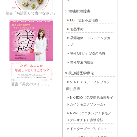
法
性機能性障害
著書「時計回りで食べなさい」
ED（勃起不全治療）
包茎手術
早漏治療（トレーニングカ
ップ）
男性型脱毛（AGA)治療
男性早漏内服薬
抗加齢医学療法
5-ＡＬＡ（アミノレブリン
著書「美女のスイッチ」
酸）点滴
NK-EXO（免疫細胞由来サイ
トカイン＆エクソソーム）
NMN（ニコチンアミドモノ
ヌクレオチド）点滴療法
ドクターズサプリメント