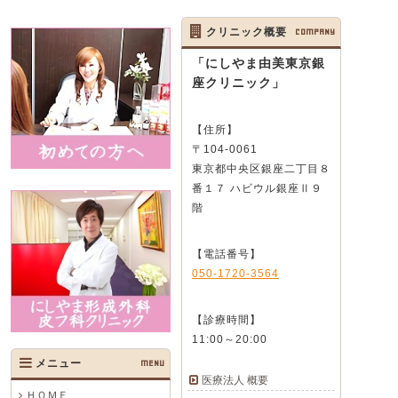
クリニック概要
COMPANY
「にしやま由美東京銀
座クリニック」
【住所】
〒104-0061
東京都中央区銀座二丁目８
番１７ ハビウル銀座Ⅱ９
階
【電話番号】
050-1720-3564
【診療時間】
11:00～20:00
メニュー
MENU
医療法人 概要
ＨＯＭＥ