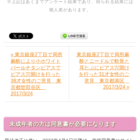
※上記はあくまでアンケート結果であり、得られる結果には
個人差があります。
« 東京銀座2丁目で局所
東京銀座2丁目で局所麻
麻酔により小ホワイト
酔とニードルで軟骨と
パールチタンピアスで
耳たぶにピアス穴開け
ピアス穴開けを行った
を行った31才女性のご
38才女性のご意見 東
意見 東京都港区
2017/3/24 »
京都世田谷区
2017/3/24
未成年者の方は同意書が必要になります