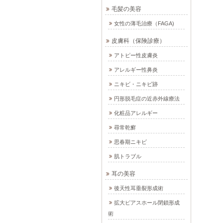
毛髪の美容
女性の薄毛治療（FAGA)
皮膚科（保険診療）
アトピー性皮膚炎
アレルギー性鼻炎
ニキビ・ニキビ跡
円形脱毛症の近赤外線療法
化粧品アレルギー
尋常乾癬
思春期ニキビ
肌トラブル
耳の美容
後天性耳垂裂形成術
拡大ピアスホール閉鎖形成
術