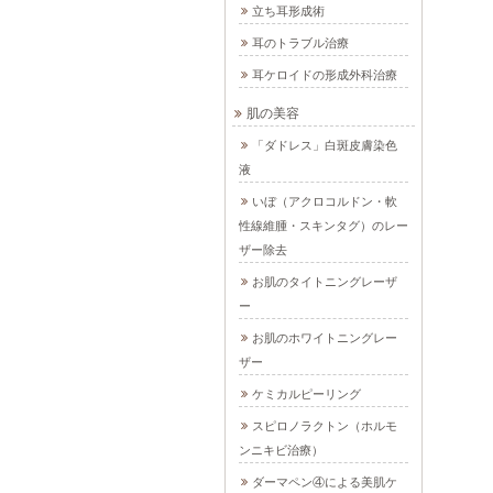
立ち耳形成術
耳のトラブル治療
耳ケロイドの形成外科治療
肌の美容
「ダドレス」白斑皮膚染色
液
いぼ（アクロコルドン・軟
性線維腫・スキンタグ）のレー
ザー除去
お肌のタイトニングレーザ
ー
お肌のホワイトニングレー
ザー
ケミカルピーリング
スピロノラクトン（ホルモ
ンニキビ治療）
ダーマペン④による美肌ケ