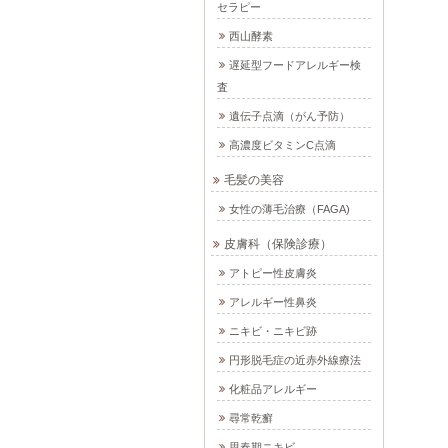
セラピー
西山酵素
遅延型フードアレルギー検
査
遺伝子点滴（がん予防）
高濃度ビタミンC点滴
毛髪の美容
女性の薄毛治療（FAGA)
皮膚科（保険診療）
アトピー性皮膚炎
アレルギー性鼻炎
ニキビ・ニキビ跡
円形脱毛症の近赤外線療法
化粧品アレルギー
尋常乾癬
思春期ニキビ