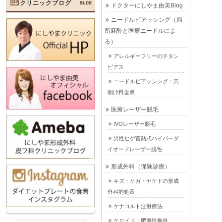
クリニックブログ
BLOG
ドクターにしやま由美Blog
ニードルピアッシング（局
所麻酔と医療ニードルによ
る）
アレルギーフリーのチタン
ピアス
ニードルピアッシング：穴
開け料金表
医療レーザー脱毛
IVOレーザー脱毛
男性ヒゲ蓄熱式ハイパーダ
イオードレーザー脱毛
形成外科（保険診療）
キズ・ケガ・ヤケドの形成
外科的処置
ケナコルト注射療法
ケロイド・肥厚性瘢痕