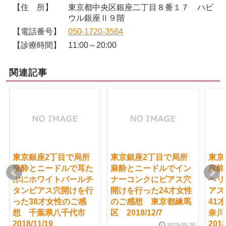
【住 所】
東京都中央区銀座二丁目８番１７ ハビ
ウル銀座Ⅱ９階
【電話番号】
050-1720-3564
【診療時間】
11:00～20:00
関連記事
東京銀座2丁目で局所
東京銀座2丁目で局所
東京
麻酔とニードルで耳た
麻酔とニードルでイン
麻酔
ぶにホワイトパールチ
ナーコンクにピアス穴
ヘリ
タンピアス穴開けを行
開けを行った24才女性
アス
った38才女性のご感
のご感想 東京都練馬
41
想 千葉県八千代市
区 2018/12/7
奈
2018/11/19
2018
2019-05-30