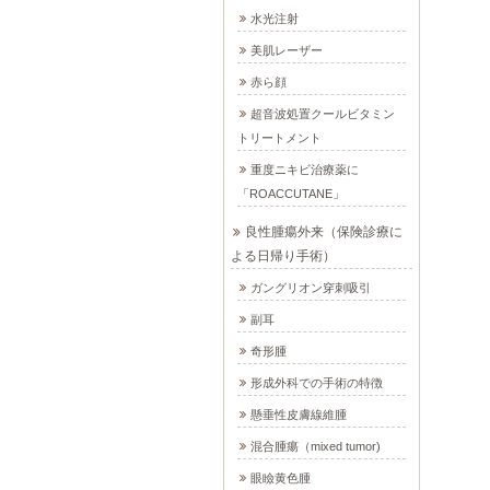
水光注射
美肌レーザー
赤ら顔
超音波処置クールビタミン
トリートメント
重度ニキビ治療薬に
「ROACCUTANE」
良性腫瘍外来（保険診療に
よる日帰り手術）
ガングリオン穿刺吸引
副耳
奇形腫
形成外科での手術の特徴
懸垂性皮膚線維腫
混合腫瘍（mixed tumor)
眼瞼黄色腫