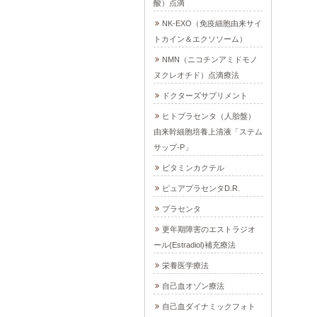
酸）点滴
NK-EXO（免疫細胞由来サイ
トカイン＆エクソソーム）
NMN（ニコチンアミドモノ
ヌクレオチド）点滴療法
ドクターズサプリメント
ヒトプラセンタ（人胎盤）
由来幹細胞培養上清液「ステム
サップ-P」
ビタミンカクテル
ピュアプラセンタD.R.
プラセンタ
更年期障害のエストラジオ
ール(Estradiol)補充療法
栄養医学療法
自己血オゾン療法
自己血ダイナミックフォト