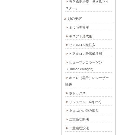
巻爪矯正治療「巻き爪マイ
スター」
顔の美容
まつ毛美容液
キズアト形成術
ヒアルロン酸注入
ヒアルロン酸溶解注射
ヒューマンコラーゲン
（Human collagen)
ホクロ（黒子）のレーザー
除去
ボトックス
リジュラン（Rejuran)
上まぶたの弛み取り
二重瞼切開法
二重瞼埋没法