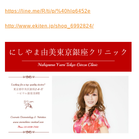
https://line.me/R/ti/p/%40hlq6452e
http://www.ekiten.jp/shop_6992824/