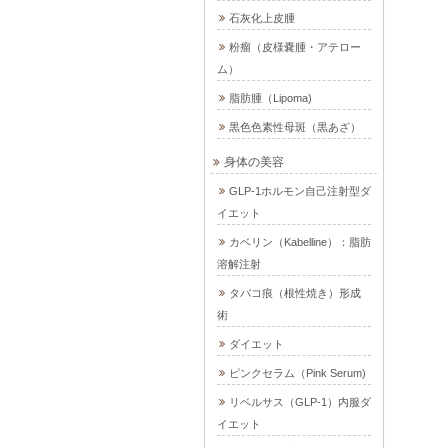
石灰化上皮腫
粉瘤（皮様嚢腫・アテロー
ム）
脂肪腫（Lipoma)
黒色色素性母斑（黒あざ）
身体の美容
GLP-1ホルモン自己注射型ダ
イエット
カベリン（Kabelline）：脂肪
溶解注射
タバコ痕（根性焼き）形成
術
ダイエット
ピンクセラム（Pink Serum)
リベルサス（GLP-1）内服ダ
イエット