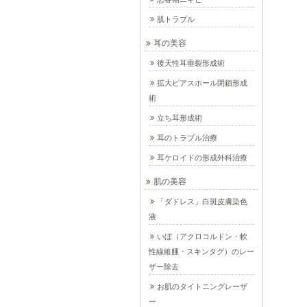
肌トラブル
耳の美容
後天性耳垂裂形成術
拡大ピアスホール閉鎖形成
術
立ち耳形成術
耳のトラブル治療
耳ケロイドの形成外科治療
肌の美容
「ダドレス」白斑皮膚染色
液
いぼ（アクロコルドン・軟
性線維腫・スキンタグ）のレー
ザー除去
お肌のタイトニングレーザ
ー