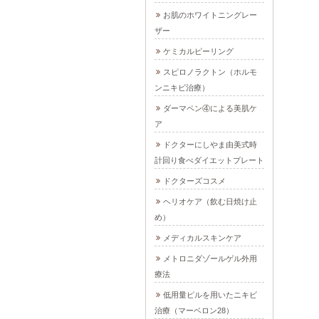
お肌のホワイトニングレー
ザー
ケミカルピーリング
スピロノラクトン（ホルモ
ンニキビ治療）
ダーマペン④による美肌ケ
ア
ドクターにしやま由美式時
計回り食べダイエットプレート
ドクターズコスメ
ヘリオケア（飲む日焼け止
め）
メディカルスキンケア
メトロニダゾールゲル外用
療法
低用量ピルを用いたニキビ
治療（マーベロン28）