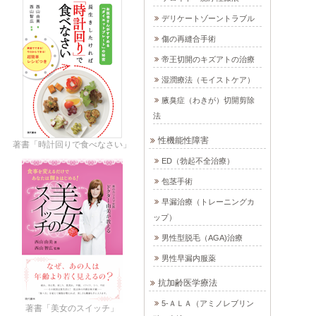
デリケートゾーントラブル
傷の再縫合手術
帝王切開のキズアトの治療
湿潤療法（モイストケア）
腋臭症（わきが）切開剪除
法
性機能性障害
著書「時計回りで食べなさい」
ED（勃起不全治療）
包茎手術
早漏治療（トレーニングカ
ップ）
男性型脱毛（AGA)治療
男性早漏内服薬
抗加齢医学療法
5-ＡＬＡ（アミノレブリン
著書「美女のスイッチ」