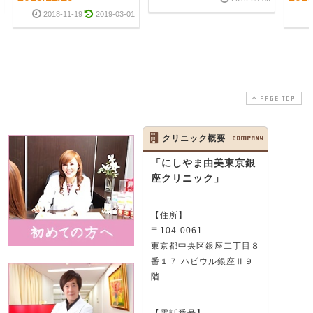
2018-11-19
2019-03-01
PAGE TOP
クリニック概要
COMPANY
「にしやま由美東京銀
座クリニック」
【住所】
〒104-0061
東京都中央区銀座二丁目８
番１７ ハビウル銀座Ⅱ９
階
【電話番号】