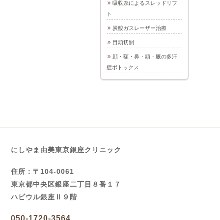
吸収糸によるスレッドリフ
ト
炭酸ガスレーザー治療
目頭切開
顔・額・鼻・頭・腋の多汗
症ボトックス
にしやま由美東京銀座クリニック
住所：〒104-0061
東京都中央区銀座二丁目８番１７
ハビウル銀座Ⅱ９階
050-1720-3564