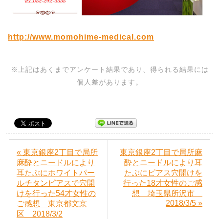
http://www.momohime-medical.com
※上記はあくまでアンケート結果であり、得られる結果には
個人差があります。
« 東京銀座2丁目で局所
東京銀座2丁目で局所麻
麻酔とニードルにより
酔とニードルにより耳
耳たぶにホワイトパー
たぶにピアス穴開けを
ルチタンピアスで穴開
行った18才女性のご感
けを行った54才女性の
想 埼玉県所沢市
2018/3/5 »
ご感想 東京都文京
区 2018/3/2