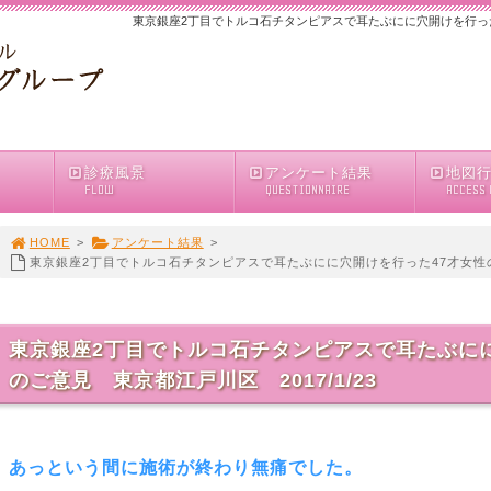
東京銀座2丁目でトルコ石チタンピアスで耳たぶにに穴開けを行った47
診療風景
アンケート結果
地図
FLOW
QUESTIONNAIRE
ACCESS
HOME
>
アンケート結果
>
東京銀座2丁目でトルコ石チタンピアスで耳たぶにに穴開けを行った47才女性のご
東京銀座2丁目でトルコ石チタンピアスで耳たぶにに
のご意見 東京都江戸川区 2017/1/23
あっという間に施術が終わり無痛でした。