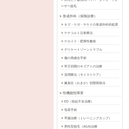
ーザー脱毛
形成外科（保険診療）
キズ・ケガ・ヤケドの形成外科的処置
ケナコルト注射療法
ケロイド・肥厚性瘢痕
デリケートゾーントラブル
傷の再縫合手術
帝王切開のキズアトの治療
湿潤療法（モイストケア）
腋臭症（わきが）切開剪除法
性機能性障害
ED（勃起不全治療）
包茎手術
早漏治療（トレーニングカップ）
男性型脱毛（AGA)治療