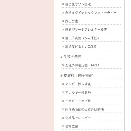
自己血オゾン療法
自己血ダイナミックフォトセラピー
西山酵素
遅延型フードアレルギー検査
遺伝子点滴（がん予防）
高濃度ビタミンC点滴
毛髪の美容
女性の薄毛治療（FAGA)
皮膚科（保険診療）
アトピー性皮膚炎
アレルギー性鼻炎
ニキビ・ニキビ跡
円形脱毛症の近赤外線療法
化粧品アレルギー
尋常乾癬