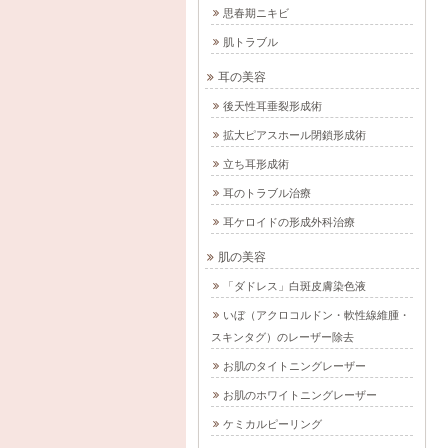
思春期ニキビ
肌トラブル
耳の美容
後天性耳垂裂形成術
拡大ピアスホール閉鎖形成術
立ち耳形成術
耳のトラブル治療
耳ケロイドの形成外科治療
肌の美容
「ダドレス」白斑皮膚染色液
いぼ（アクロコルドン・軟性線維腫・
スキンタグ）のレーザー除去
お肌のタイトニングレーザー
お肌のホワイトニングレーザー
ケミカルピーリング