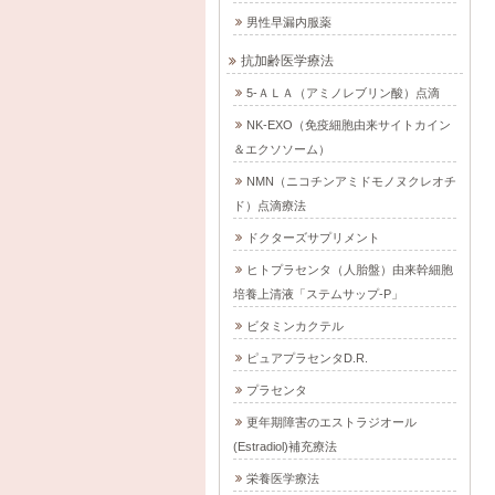
男性早漏内服薬
抗加齢医学療法
5-ＡＬＡ（アミノレブリン酸）点滴
NK-EXO（免疫細胞由来サイトカイン
＆エクソソーム）
NMN（ニコチンアミドモノヌクレオチ
ド）点滴療法
ドクターズサプリメント
ヒトプラセンタ（人胎盤）由来幹細胞
培養上清液「ステムサップ-P」
ビタミンカクテル
ピュアプラセンタD.R.
プラセンタ
更年期障害のエストラジオール
(Estradiol)補充療法
栄養医学療法