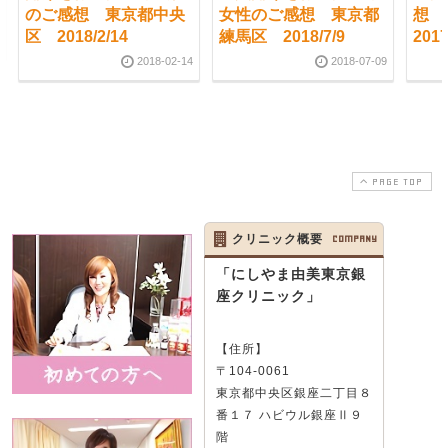
のご感想 東京都中央
女性のご感想 東京都
想
区 2018/2/14
練馬区 2018/7/9
2017
2018-02-14
2018-07-09
PAGE TOP
クリニック概要
COMPANY
「にしやま由美東京銀
座クリニック」
【住所】
〒104-0061
東京都中央区銀座二丁目８
番１７ ハビウル銀座Ⅱ９
階