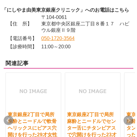
「にしやま由美東京銀座クリニック」へのお電話はこちら
〒104-0061
【住 所】
東京都中央区銀座二丁目８番１７ ハビ
ウル銀座Ⅱ９階
【電話番号】
050-1720-3564
【診療時間】
11:00～20:00
関連記事
東京銀座2丁目で局所
東京銀座2丁目で局所
東京
麻酔とニードルで軟骨
麻酔とニードルでセン
麻酔
ヘリックスにピアス穴
ター舌にチタンピアス
タン
開けを行った29才女性
で穴開けを行った23才
った