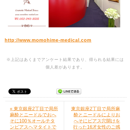
http://www.momohime-medical.com
※上記はあくまでアンケート結果であり、得られる結果には
個人差があります。
« 東京銀座2丁目で局所
東京銀座2丁目で局所麻
麻酔とニードルでおへ
酔とニードルによりお
そに100％オールチタ
へそにピアス穴開けを
ンピアスヘマタイトで
行った16才女性のご感