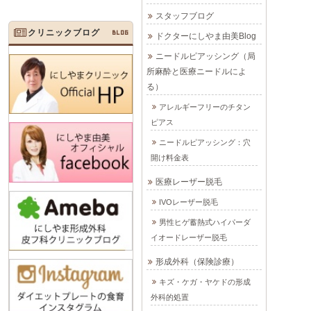
スタッフブログ
クリニックブログ
BLOG
ドクターにしやま由美Blog
ニードルピアッシング（局
所麻酔と医療ニードルによ
る）
アレルギーフリーのチタン
ピアス
ニードルピアッシング：穴
開け料金表
医療レーザー脱毛
IVOレーザー脱毛
男性ヒゲ蓄熱式ハイパーダ
イオードレーザー脱毛
形成外科（保険診療）
キズ・ケガ・ヤケドの形成
外科的処置