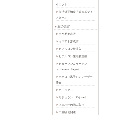
イエット
巻爪矯正治療「巻き爪マイ
スター」
顔の美容
まつ毛美容液
キズアト形成術
ヒアルロン酸注入
ヒアルロン酸溶解注射
ヒューマンコラーゲン
（Human collagen)
ホクロ（黒子）のレーザー
除去
ボトックス
リジュラン（Rejuran)
上まぶたの弛み取り
二重瞼切開法