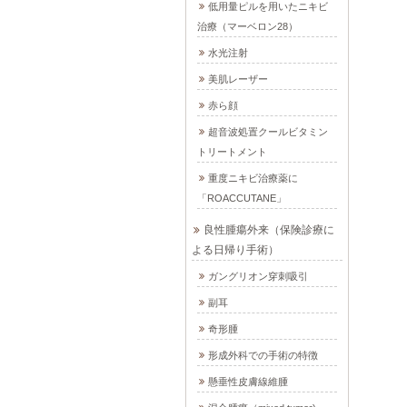
低用量ピルを用いたニキビ
治療（マーベロン28）
水光注射
美肌レーザー
赤ら顔
超音波処置クールビタミン
トリートメント
重度ニキビ治療薬に
「ROACCUTANE」
良性腫瘍外来（保険診療に
よる日帰り手術）
ガングリオン穿刺吸引
副耳
奇形腫
形成外科での手術の特徴
懸垂性皮膚線維腫