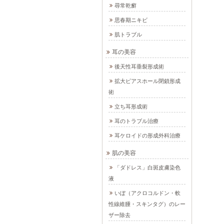
尋常乾癬
思春期ニキビ
肌トラブル
耳の美容
後天性耳垂裂形成術
拡大ピアスホール閉鎖形成
術
立ち耳形成術
耳のトラブル治療
耳ケロイドの形成外科治療
肌の美容
「ダドレス」白斑皮膚染色
液
いぼ（アクロコルドン・軟
性線維腫・スキンタグ）のレー
ザー除去