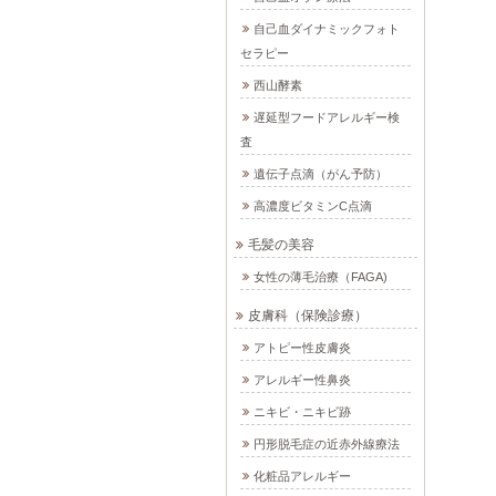
自己血ダイナミックフォト
セラピー
西山酵素
遅延型フードアレルギー検
査
遺伝子点滴（がん予防）
高濃度ビタミンC点滴
毛髪の美容
女性の薄毛治療（FAGA)
皮膚科（保険診療）
アトピー性皮膚炎
アレルギー性鼻炎
ニキビ・ニキビ跡
円形脱毛症の近赤外線療法
化粧品アレルギー