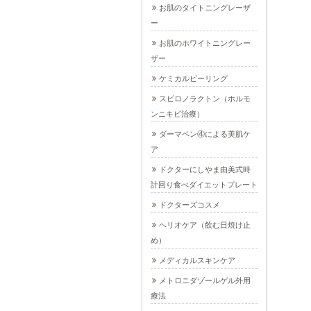
お肌のタイトニングレーザ
ー
お肌のホワイトニングレー
ザー
ケミカルピーリング
スピロノラクトン（ホルモ
ンニキビ治療）
ダーマペン④による美肌ケ
ア
ドクターにしやま由美式時
計回り食べダイエットプレート
ドクターズコスメ
ヘリオケア（飲む日焼け止
め）
メディカルスキンケア
メトロニダゾールゲル外用
療法