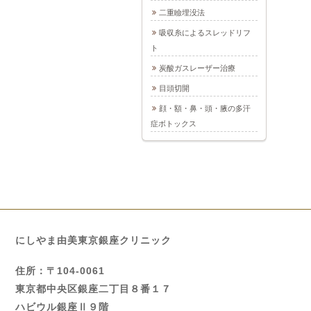
二重瞼埋没法
吸収糸によるスレッドリフ
ト
炭酸ガスレーザー治療
目頭切開
顔・額・鼻・頭・腋の多汗
症ボトックス
にしやま由美東京銀座クリニック
住所：〒104-0061
東京都中央区銀座二丁目８番１７
ハビウル銀座Ⅱ９階