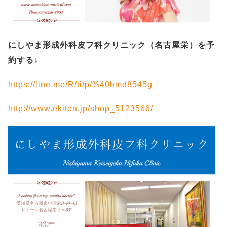
にしやま形成外科皮フ科クリニック（名古屋栄）を予
約する
↓
https://line.me/R/ti/p/%40hmd8545g
http://www.ekiten.jp/shop_5123566/