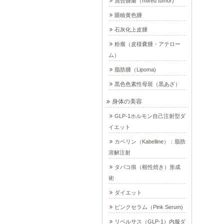
混合腫瘍（mixed tumor)
眼瞼黄色腫
石灰化上皮腫
粉瘤（皮様嚢腫・アテロー
ム）
脂肪腫（Lipoma)
黒色色素性母斑（黒あざ）
身体の美容
GLP-1ホルモン自己注射型ダ
イエット
カベリン（Kabelline）：脂肪
溶解注射
タバコ痕（根性焼き）形成
術
ダイエット
ピンクセラム（Pink Serum)
リベルサス（GLP-1）内服ダ