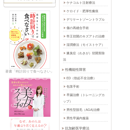
ケナコルト注射療法
ケロイド・肥厚性瘢痕
デリケートゾーントラブル
傷の再縫合手術
帝王切開のキズアトの治療
湿潤療法（モイストケア）
腋臭症（わきが）切開剪除
法
性機能性障害
著書「時計回りで食べなさい」
ED（勃起不全治療）
包茎手術
早漏治療（トレーニングカ
ップ）
男性型脱毛（AGA)治療
男性早漏内服薬
抗加齢医学療法