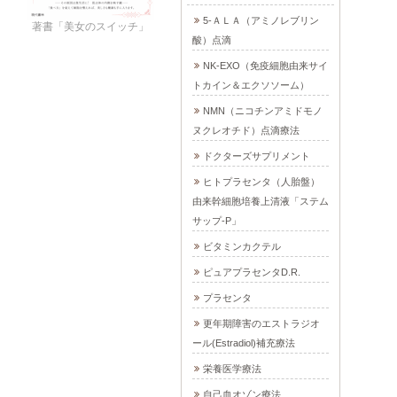
5-ＡＬＡ（アミノレブリン
著書「美女のスイッチ」
酸）点滴
NK-EXO（免疫細胞由来サイ
トカイン＆エクソソーム）
NMN（ニコチンアミドモノ
ヌクレオチド）点滴療法
ドクターズサプリメント
ヒトプラセンタ（人胎盤）
由来幹細胞培養上清液「ステム
サップ-P」
ビタミンカクテル
ピュアプラセンタD.R.
プラセンタ
更年期障害のエストラジオ
ール(Estradiol)補充療法
栄養医学療法
自己血オゾン療法