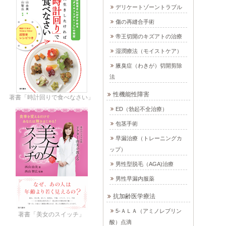
デリケートゾーントラブル
傷の再縫合手術
帝王切開のキズアトの治療
湿潤療法（モイストケア）
腋臭症（わきが）切開剪除
法
性機能性障害
著書「時計回りで食べなさい」
ED（勃起不全治療）
包茎手術
早漏治療（トレーニングカ
ップ）
男性型脱毛（AGA)治療
男性早漏内服薬
抗加齢医学療法
5-ＡＬＡ（アミノレブリン
著書「美女のスイッチ」
酸）点滴