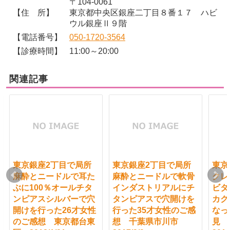
〒104-0061
【住 所】
東京都中央区銀座二丁目８番１７ ハビ
ウル銀座Ⅱ９階
【電話番号】
050-1720-3564
【診療時間】
11:00～20:00
関連記事
東京銀座2丁目で局所
東京銀座2丁目で局所
東京
麻酔とニードルで耳た
麻酔とニードルで軟骨
クレ
ぶに100％オールチタ
インダストリアルにチ
ビタ
ンピアスシルバーで穴
タンピアスで穴開けを
カク
開けを行った26才女性
行った35才女性のご感
なっ
のご感想 東京都台東
想 千葉県市川市
見