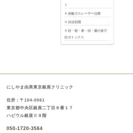
ト
炭酸ガスレーザー治療
目頭切開
顔・額・鼻・頭・腋の多汗
症ボトックス
にしやま由美東京銀座クリニック
住所：〒104-0061
東京都中央区銀座二丁目８番１７
ハビウル銀座Ⅱ９階
050-1720-3564