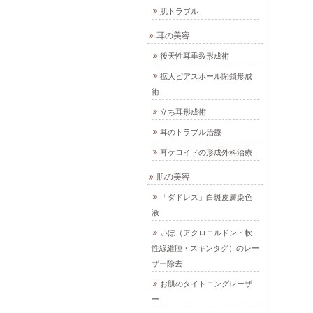
肌トラブル
耳の美容
後天性耳垂裂形成術
拡大ピアスホール閉鎖形成
術
立ち耳形成術
耳のトラブル治療
耳ケロイドの形成外科治療
肌の美容
「ダドレス」白斑皮膚染色
液
いぼ（アクロコルドン・軟
性線維腫・スキンタグ）のレー
ザー除去
お肌のタイトニングレーザ
ー