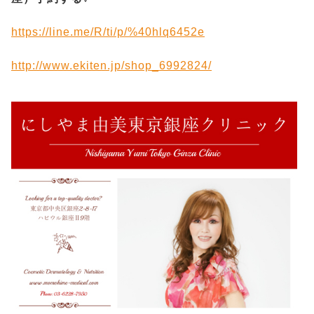
https://line.me/R/ti/p/%40hlq6452e
http://www.ekiten.jp/shop_6992824/