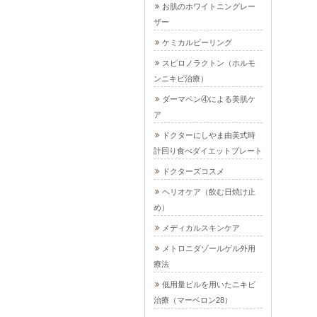
お肌のホワイトニングレー
ザー
ケミカルピーリング
スピロノラクトン（ホルモ
ンニキビ治療）
ダーマペン④による美肌ケ
ア
ドクターにしやま由美式時
計回り食べダイエットプレート
ドクターズコスメ
ヘリオケア（飲む日焼け止
め）
メディカルスキンケア
メトロニダゾールゲル外用
療法
低用量ピルを用いたニキビ
治療（マーベロン28）