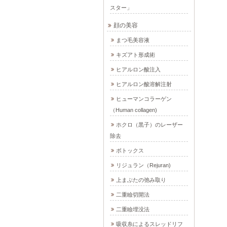
スター」
顔の美容
まつ毛美容液
キズアト形成術
ヒアルロン酸注入
ヒアルロン酸溶解注射
ヒューマンコラーゲン
（Human collagen)
ホクロ（黒子）のレーザー
除去
ボトックス
リジュラン（Rejuran)
上まぶたの弛み取り
二重瞼切開法
二重瞼埋没法
吸収糸によるスレッドリフ