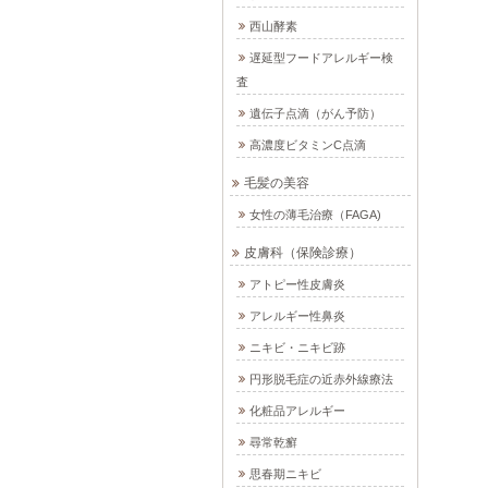
西山酵素
遅延型フードアレルギー検
査
遺伝子点滴（がん予防）
高濃度ビタミンC点滴
毛髪の美容
女性の薄毛治療（FAGA)
皮膚科（保険診療）
アトピー性皮膚炎
アレルギー性鼻炎
ニキビ・ニキビ跡
円形脱毛症の近赤外線療法
化粧品アレルギー
尋常乾癬
思春期ニキビ