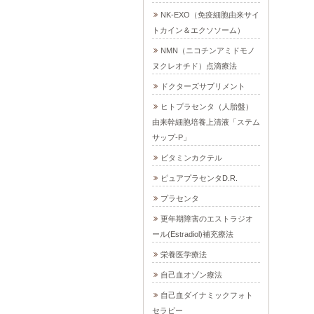
NK-EXO（免疫細胞由来サイ
トカイン＆エクソソーム）
NMN（ニコチンアミドモノ
ヌクレオチド）点滴療法
ドクターズサプリメント
ヒトプラセンタ（人胎盤）
由来幹細胞培養上清液「ステム
サップ-P」
ビタミンカクテル
ピュアプラセンタD.R.
プラセンタ
更年期障害のエストラジオ
ール(Estradiol)補充療法
栄養医学療法
自己血オゾン療法
自己血ダイナミックフォト
セラピー