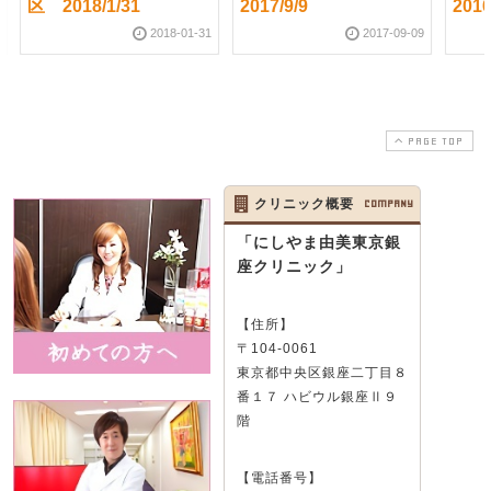
区 2018/1/31
2017/9/9
2016
2018-01-31
2017-09-09
PAGE TOP
クリニック概要
COMPANY
「にしやま由美東京銀
座クリニック」
【住所】
〒104-0061
東京都中央区銀座二丁目８
番１７ ハビウル銀座Ⅱ９
階
【電話番号】