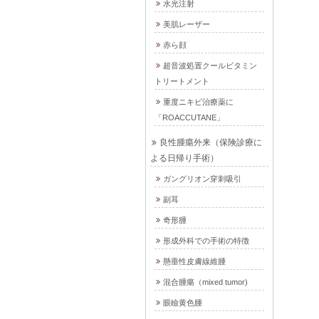
水光注射
美肌レーザー
赤ら顔
超音波処置クールビタミン
トリートメント
重度ニキビ治療薬に
「ROACCUTANE」
良性腫瘍外来（保険診療に
よる日帰り手術）
ガングリオン穿刺吸引
副耳
奇形腫
形成外科での手術の特徴
懸垂性皮膚線維腫
混合腫瘍（mixed tumor)
眼瞼黄色腫