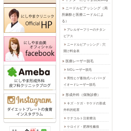
ニードルピアッシング（局
所麻酔と医療ニードルによ
る）
アレルギーフリーのチタン
ピアス
ニードルピアッシング：穴
開け料金表
医療レーザー脱毛
IVOレーザー脱毛
男性ヒゲ蓄熱式ハイパーダ
イオードレーザー脱毛
形成外科（保険診療）
キズ・ケガ・ヤケドの形成
外科的処置
ケナコルト注射療法
ケロイド・肥厚性瘢痕