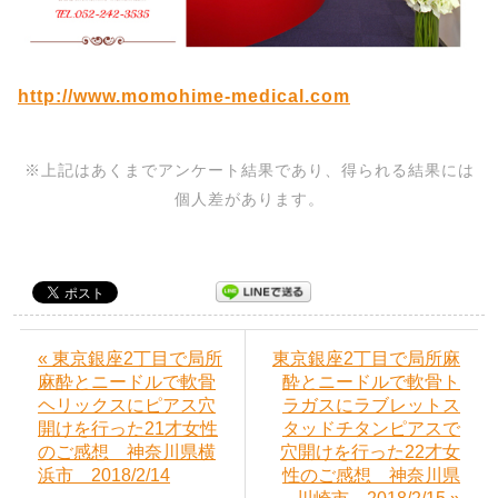
http://www.momohime-medical.com
※上記はあくまでアンケート結果であり、得られる結果には
個人差があります。
« 東京銀座2丁目で局所
東京銀座2丁目で局所麻
麻酔とニードルで軟骨
酔とニードルで軟骨ト
ヘリックスにピアス穴
ラガスにラブレットス
開けを行った21才女性
タッドチタンピアスで
のご感想 神奈川県横
穴開けを行った22才女
浜市 2018/2/14
性のご感想 神奈川県