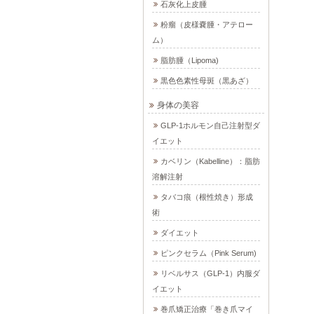
石灰化上皮腫
粉瘤（皮様嚢腫・アテロー
ム）
脂肪腫（Lipoma)
黒色色素性母斑（黒あざ）
身体の美容
GLP-1ホルモン自己注射型ダ
イエット
カベリン（Kabelline）：脂肪
溶解注射
タバコ痕（根性焼き）形成
術
ダイエット
ピンクセラム（Pink Serum)
リベルサス（GLP-1）内服ダ
イエット
巻爪矯正治療「巻き爪マイ