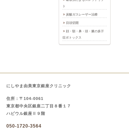
ト
炭酸ガスレーザー治療
目頭切開
顔・額・鼻・頭・腋の多汗
症ボトックス
にしやま由美東京銀座クリニック
住所：〒104-0061
東京都中央区銀座二丁目８番１７
ハビウル銀座Ⅱ９階
050-1720-3564