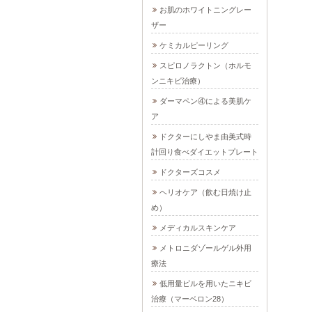
お肌のホワイトニングレー
ザー
ケミカルピーリング
スピロノラクトン（ホルモ
ンニキビ治療）
ダーマペン④による美肌ケ
ア
ドクターにしやま由美式時
計回り食べダイエットプレート
ドクターズコスメ
ヘリオケア（飲む日焼け止
め）
メディカルスキンケア
メトロニダゾールゲル外用
療法
低用量ピルを用いたニキビ
治療（マーベロン28）