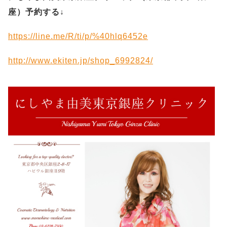
座）予約する
↓
https://line.me/R/ti/p/%40hlq6452e
http://www.ekiten.jp/shop_6992824/