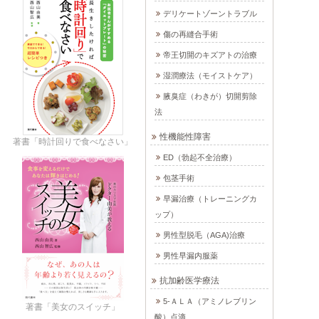
デリケートゾーントラブル
傷の再縫合手術
帝王切開のキズアトの治療
湿潤療法（モイストケア）
腋臭症（わきが）切開剪除
法
性機能性障害
著書「時計回りで食べなさい」
ED（勃起不全治療）
包茎手術
早漏治療（トレーニングカ
ップ）
男性型脱毛（AGA)治療
男性早漏内服薬
抗加齢医学療法
5-ＡＬＡ（アミノレブリン
著書「美女のスイッチ」
酸）点滴