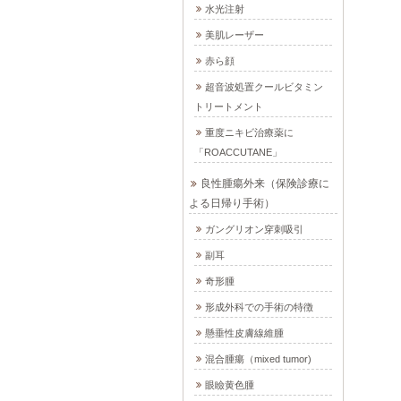
水光注射
美肌レーザー
赤ら顔
超音波処置クールビタミン
トリートメント
重度ニキビ治療薬に
「ROACCUTANE」
良性腫瘍外来（保険診療に
よる日帰り手術）
ガングリオン穿刺吸引
副耳
奇形腫
形成外科での手術の特徴
懸垂性皮膚線維腫
混合腫瘍（mixed tumor)
眼瞼黄色腫