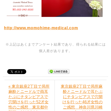
http://www.momohime-medical.com
※上記はあくまでアンケート結果であり、得られる結果には
個人差があります。
« 東京銀座2丁目で局所
東京銀座2丁目で局所麻
麻酔とニードルで両耳
酔とニードルで耳たぶ
たぶにチタンピアスで
にチタンピアスで穴開
穴開けを行った52才女
けを行った46才女性の
性のご感想 東京都中
ご感想 神奈川県川崎