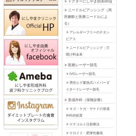
ドクターにしやま由美Blog
ニードルピアッシング（局
所麻酔と医療ニードルによ
る）
アレルギーフリーのチタン
ピアス
ニードルピアッシング：穴
開け料金表
医療レーザー脱毛
IVOレーザー脱毛
男性ヒゲ蓄熱式ハイパーダ
イオードレーザー脱毛
形成外科（保険診療）
キズ・ケガ・ヤケドの形成
外科的処置
ケナコルト注射療法
ケロイド・肥厚性瘢痕