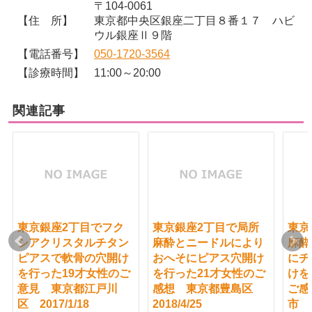
〒104-0061
【住 所】
東京都中央区銀座二丁目８番１７ ハビ
ウル銀座Ⅱ９階
【電話番号】
050-1720-3564
【診療時間】
11:00～20:00
関連記事
東京銀座2丁目でフク
東京銀座2丁目で局所
東京
シアクリスタルチタン
麻酔とニードルにより
麻酔
ピアスで軟骨の穴開け
おへそにピアス穴開け
にチ
を行った19才女性のご
を行った21才女性のご
けを
意見 東京都江戸川
感想 東京都豊島区
ご感
区 2017/1/18
2018/4/25
市 2