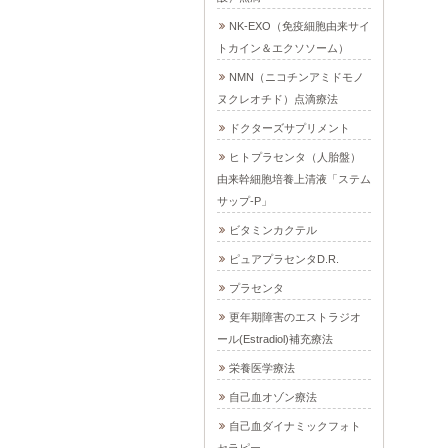
NK-EXO（免疫細胞由来サイ
トカイン＆エクソソーム）
NMN（ニコチンアミドモノ
ヌクレオチド）点滴療法
ドクターズサプリメント
ヒトプラセンタ（人胎盤）
由来幹細胞培養上清液「ステム
サップ-P」
ビタミンカクテル
ピュアプラセンタD.R.
プラセンタ
更年期障害のエストラジオ
ール(Estradiol)補充療法
栄養医学療法
自己血オゾン療法
自己血ダイナミックフォト