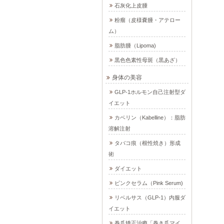
石灰化上皮腫
粉瘤（皮様嚢腫・アテロー
ム）
脂肪腫（Lipoma)
黒色色素性母斑（黒あざ）
身体の美容
GLP-1ホルモン自己注射型ダ
イエット
カベリン（Kabelline）：脂肪
溶解注射
タバコ痕（根性焼き）形成
術
ダイエット
ピンクセラム（Pink Serum)
リベルサス（GLP-1）内服ダ
イエット
巻爪矯正治療「巻き爪マイ