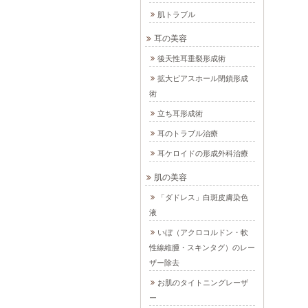
肌トラブル
耳の美容
後天性耳垂裂形成術
拡大ピアスホール閉鎖形成
術
立ち耳形成術
耳のトラブル治療
耳ケロイドの形成外科治療
肌の美容
「ダドレス」白斑皮膚染色
液
いぼ（アクロコルドン・軟
性線維腫・スキンタグ）のレー
ザー除去
お肌のタイトニングレーザ
ー