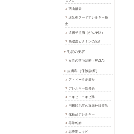
セラピー
西山酵素
遅延型フードアレルギー検
査
遺伝子点滴（がん予防）
高濃度ビタミンC点滴
毛髪の美容
女性の薄毛治療（FAGA)
皮膚科（保険診療）
アトピー性皮膚炎
アレルギー性鼻炎
ニキビ・ニキビ跡
円形脱毛症の近赤外線療法
化粧品アレルギー
尋常乾癬
思春期ニキビ