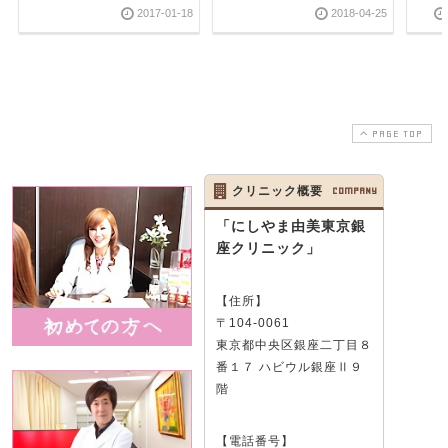
2017-01-18
2018-04-25
PAGE TOP
クリニック概要
COMPANY
「にしやま由美東京銀
座クリニック」
【住所】
〒104-0061
東京都中央区銀座二丁目８
番１７ ハビウル銀座Ⅱ９
階
【電話番号】