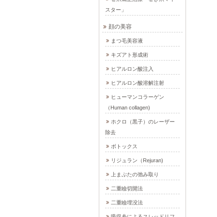
スター」
顔の美容
まつ毛美容液
キズアト形成術
ヒアルロン酸注入
ヒアルロン酸溶解注射
ヒューマンコラーゲン
（Human collagen)
ホクロ（黒子）のレーザー
除去
ボトックス
リジュラン（Rejuran)
上まぶたの弛み取り
二重瞼切開法
二重瞼埋没法
吸収糸によるスレッドリフ