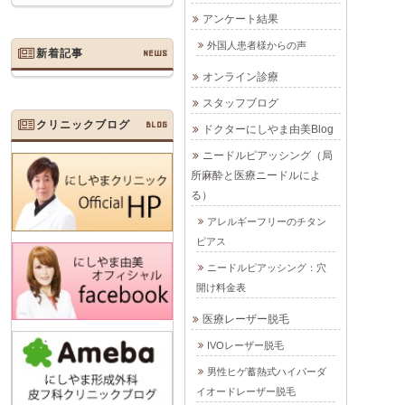
アンケート結果
外国人患者様からの声
新着記事
NEWS
オンライン診療
スタッフブログ
クリニックブログ
BLOG
ドクターにしやま由美Blog
ニードルピアッシング（局
所麻酔と医療ニードルによ
る）
アレルギーフリーのチタン
ピアス
ニードルピアッシング：穴
開け料金表
医療レーザー脱毛
IVOレーザー脱毛
男性ヒゲ蓄熱式ハイパーダ
イオードレーザー脱毛