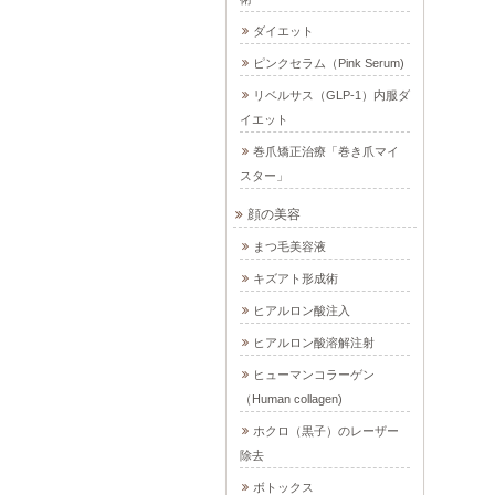
ダイエット
ピンクセラム（Pink Serum)
リベルサス（GLP-1）内服ダ
イエット
巻爪矯正治療「巻き爪マイ
スター」
顔の美容
まつ毛美容液
キズアト形成術
ヒアルロン酸注入
ヒアルロン酸溶解注射
ヒューマンコラーゲン
（Human collagen)
ホクロ（黒子）のレーザー
除去
ボトックス