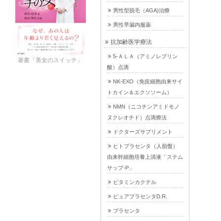
男性型脱毛（AGA)治療
男性早漏内服薬
抗加齢医学療法
5-ＡＬＡ（アミノレブリン
著書「美女のスイッチ」
酸）点滴
NK-EXO（免疫細胞由来サイ
トカイン＆エクソソーム）
NMN（ニコチンアミドモノ
ヌクレオチド）点滴療法
ドクターズサプリメント
ヒトプラセンタ（人胎盤）
由来幹細胞培養上清液「ステム
サップ-P」
ビタミンカクテル
ピュアプラセンタD.R.
プラセンタ