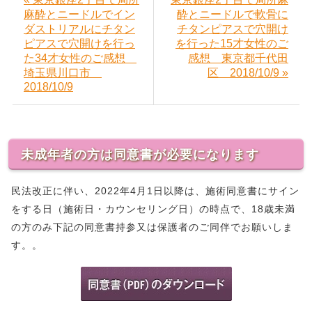
麻酔とニードルでイン
酔とニードルで軟骨に
ダストリアルにチタン
チタンピアスで穴開け
ピアスで穴開けを行っ
を行った15才女性のご
た34才女性のご感想
感想 東京都千代田
埼玉県川口市
区 2018/10/9 »
2018/10/9
未成年者の方は同意書が必要になります
民法改正に伴い、2022年4月1日以降は、施術同意書にサイン
をする日（施術日・カウンセリング日）の時点で、18歳未満
の方のみ下記の同意書持参又は保護者のご同伴でお願いしま
す。。