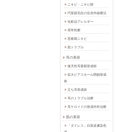
ニキビ・ニキビ跡
円形脱毛症の近赤外線療法
化粧品アレルギー
尋常乾癬
思春期ニキビ
肌トラブル
耳の美容
後天性耳垂裂形成術
拡大ピアスホール閉鎖形成
術
立ち耳形成術
耳のトラブル治療
耳ケロイドの形成外科治療
肌の美容
「ダドレス」白斑皮膚染色