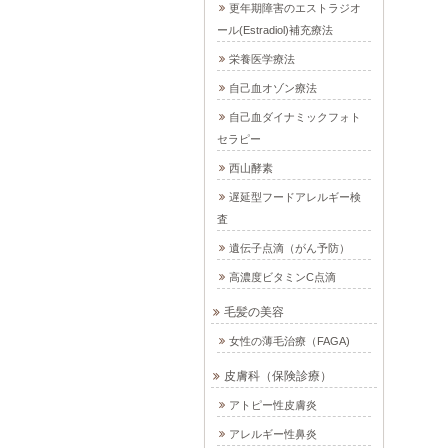
更年期障害のエストラジオ
ール(Estradiol)補充療法
栄養医学療法
自己血オゾン療法
自己血ダイナミックフォト
セラピー
西山酵素
遅延型フードアレルギー検
査
遺伝子点滴（がん予防）
高濃度ビタミンC点滴
毛髪の美容
女性の薄毛治療（FAGA)
皮膚科（保険診療）
アトピー性皮膚炎
アレルギー性鼻炎