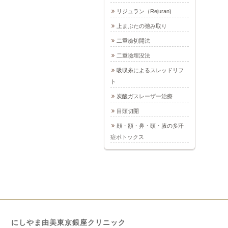
リジュラン（Rejuran)
上まぶたの弛み取り
二重瞼切開法
二重瞼埋没法
吸収糸によるスレッドリフ
ト
炭酸ガスレーザー治療
目頭切開
顔・額・鼻・頭・腋の多汗
症ボトックス
にしやま由美東京銀座クリニック