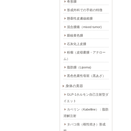
奇形腫
形成外科での手術の特徴
懸垂性皮膚線維腫
混合腫瘍（mixed tumor)
眼瞼黄色腫
石灰化上皮腫
粉瘤（皮様嚢腫・アテロー
ム）
脂肪腫（Lipoma)
黒色色素性母斑（黒あざ）
身体の美容
GLP-1ホルモン自己注射型ダ
イエット
カベリン（Kabelline）：脂肪
溶解注射
タバコ痕（根性焼き）形成
術