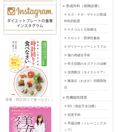
形成外科（保険診療）
キズ・ケガ・ヤケドの形成
外科的処置
ケナコルト注射療法
ケロイド・肥厚性瘢痕
デリケートゾーントラブル
傷の再縫合手術
帝王切開のキズアトの治療
湿潤療法（モイストケア）
腋臭症（わきが）切開剪除
法
性機能性障害
著書「時計回りで食べなさい」
ED（勃起不全治療）
包茎手術
早漏治療（トレーニングカ
ップ）