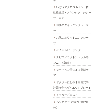
液
いぼ（アクロコルドン・軟
性線維腫・スキンタグ）のレー
ザー除去
お肌のタイトニングレーザ
ー
お肌のホワイトニングレー
ザー
ケミカルピーリング
スピロノラクトン（ホルモ
ンニキビ治療）
ダーマペン④による美肌ケ
ア
ドクターにしやま由美式時
計回り食べダイエットプレート
ドクターズコスメ
ヘリオケア（飲む日焼け止
め）