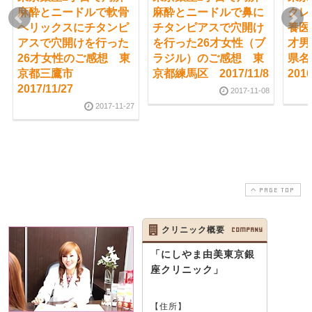
麻酔とニードルで軟骨
麻酔とニードルで鼻に
クレ
ヘリックスにチタンピ
チタンピアスで穴開け
養医
アスで穴開けを行った
を行った26才女性（ブ
才男
26才女性のご感想 東
ラジル）のご感想 東
県
京都三鷹市
京都練馬区 2017/11/8
2016
2017/11/27
2017-11-08
2017-11-27
PAGE TOP
クリニック概要
COMPANY
「にしやま由美東京銀
座クリニック」
【住所】