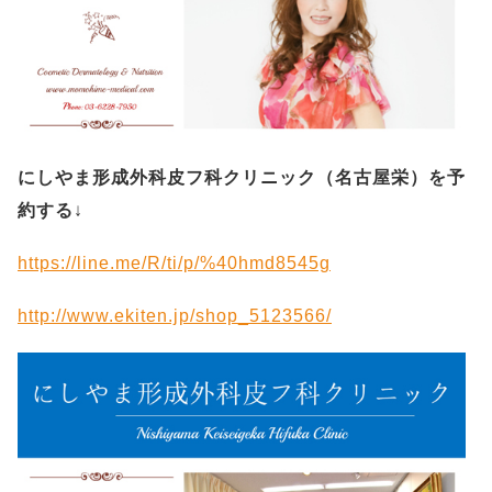
にしやま形成外科皮フ科クリニック（名古屋栄）を予
約する
↓
https://line.me/R/ti/p/%40hmd8545g
http://www.ekiten.jp/shop_5123566/