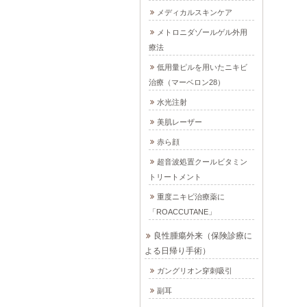
メディカルスキンケア
メトロニダゾールゲル外用
療法
低用量ピルを用いたニキビ
治療（マーベロン28）
水光注射
美肌レーザー
赤ら顔
超音波処置クールビタミン
トリートメント
重度ニキビ治療薬に
「ROACCUTANE」
良性腫瘍外来（保険診療に
よる日帰り手術）
ガングリオン穿刺吸引
副耳