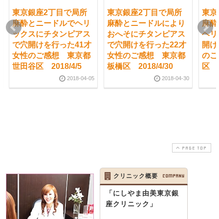
東京銀座2丁目で局所
東京銀座2丁目で局所
東京
麻酔とニードルでヘリ
麻酔とニードルにより
麻酔
ックスにチタンピアス
おへそにチタンピアス
ヘリ
で穴開けを行った41才
で穴開けを行った22才
開け
女性のご感想 東京都
女性のご感想 東京都
のご
世田谷区 2018/4/5
板橋区 2018/4/30
区 2
2018-04-05
2018-04-30
PAGE TOP
クリニック概要
COMPANY
「にしやま由美東京銀
座クリニック」