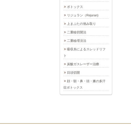
ボトックス
リジュラン（Rejuran)
上まぶたの弛み取り
二重瞼切開法
二重瞼埋没法
吸収糸によるスレッドリフ
ト
炭酸ガスレーザー治療
目頭切開
顔・額・鼻・頭・腋の多汗
症ボトックス