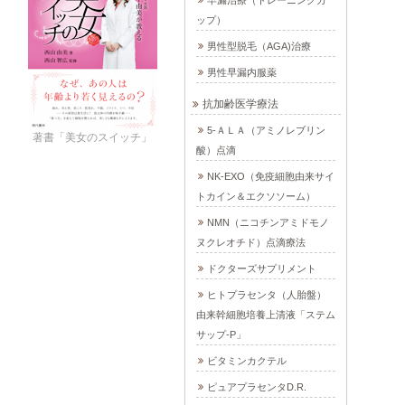
早漏治療（トレーニングカ
ップ）
男性型脱毛（AGA)治療
男性早漏内服薬
抗加齢医学療法
5-ＡＬＡ（アミノレブリン
著書「美女のスイッチ」
酸）点滴
NK-EXO（免疫細胞由来サイ
トカイン＆エクソソーム）
NMN（ニコチンアミドモノ
ヌクレオチド）点滴療法
ドクターズサプリメント
ヒトプラセンタ（人胎盤）
由来幹細胞培養上清液「ステム
サップ-P」
ビタミンカクテル
ピュアプラセンタD.R.