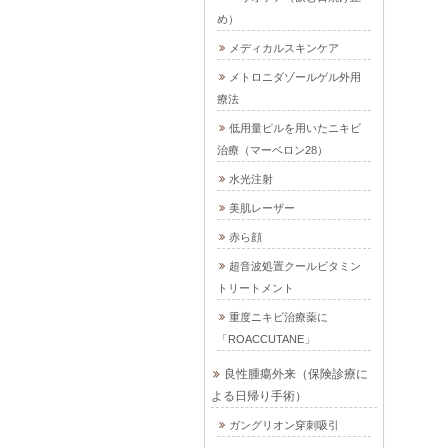
め）
メディカルスキンケア
メトロニダゾールゲル外用
療法
低用量ピルを用いたニキビ
治療（マーベロン28）
水光注射
美肌レーザー
赤ら顔
超音波処置クールビタミン
トリートメント
重度ニキビ治療薬に
「ROACCUTANE」
良性腫瘍外来（保険診療に
よる日帰り手術）
ガングリオン穿刺吸引