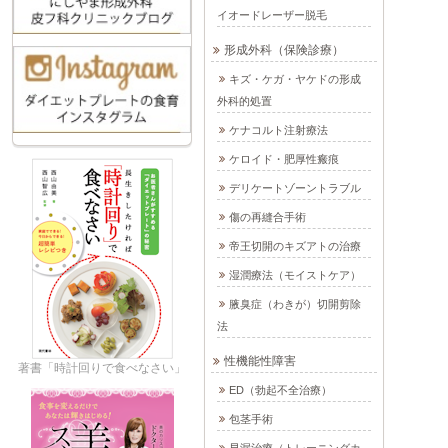
イオードレーザー脱毛
形成外科（保険診療）
キズ・ケガ・ヤケドの形成
外科的処置
ケナコルト注射療法
ケロイド・肥厚性瘢痕
デリケートゾーントラブル
傷の再縫合手術
帝王切開のキズアトの治療
湿潤療法（モイストケア）
腋臭症（わきが）切開剪除
法
性機能性障害
著書「時計回りで食べなさい」
ED（勃起不全治療）
包茎手術