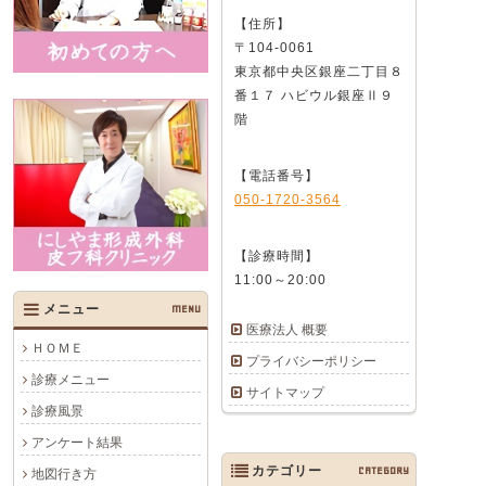
【住所】
〒104-0061
東京都中央区銀座二丁目８
番１７ ハビウル銀座Ⅱ９
階
【電話番号】
050-1720-3564
【診療時間】
11:00～20:00
メニュー
MENU
医療法人 概要
ＨＯＭＥ
プライバシーポリシー
診療メニュー
サイトマップ
診療風景
アンケート結果
カテゴリー
CATEGORY
地図行き方