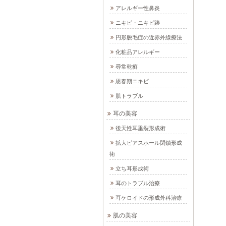
アレルギー性鼻炎
ニキビ・ニキビ跡
円形脱毛症の近赤外線療法
化粧品アレルギー
尋常乾癬
思春期ニキビ
肌トラブル
耳の美容
後天性耳垂裂形成術
拡大ピアスホール閉鎖形成
術
立ち耳形成術
耳のトラブル治療
耳ケロイドの形成外科治療
肌の美容