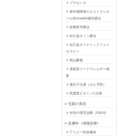
プラセンタ
更年期障害のエストラジオ
ール(Estradiol)補充療法
栄養医学療法
自己血オゾン療法
自己血ダイナミックフォト
セラピー
西山酵素
遅延型フードアレルギー検
査
遺伝子点滴（がん予防）
高濃度ビタミンC点滴
毛髪の美容
女性の薄毛治療（FAGA)
皮膚科（保険診療）
アトピー性皮膚炎