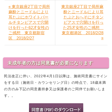
« 東京銀座2丁目で局所
東京銀座2丁目で局所麻
麻酔とニードルにより
酔とニードルにより耳
耳たぶにホワイトパー
たぶとおへそにチタン
ルチタンピアスで穴開
ピアスで穴開けを行っ
けを行った62才女性の
た25才女性のご感想
ご感想 東京都新宿
東京都港区 2018/2/28
»
区 2018/2/27
未成年者の方は同意書が必要になります
民法改正に伴い、2022年4月1日以降は、施術同意書にサイン
をする日（施術日・カウンセリング日）の時点で、18歳未満
の方のみ下記の同意書持参又は保護者のご同伴でお願いしま
す。。