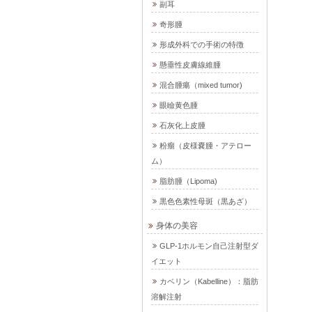
副耳
奇形腫
形成外科での手術の特徴
懸垂性皮膚線維腫
混合腫瘍（mixed tumor)
眼瞼黄色腫
石灰化上皮腫
粉瘤（皮様嚢腫・アテロー
ム）
脂肪腫（Lipoma)
黒色色素性母斑（黒あざ）
身体の美容
GLP-1ホルモン自己注射型ダ
イエット
カベリン（Kabelline）：脂肪
溶解注射