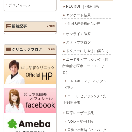
プロフィール
RECRUIT｜採用情報
アンケート結果
外国人患者様からの声
新着記事
NEWS
オンライン診療
スタッフブログ
クリニックブログ
BLOG
ドクターにしやま由美Blog
ニードルピアッシング（局
所麻酔と医療ニードルによ
る）
アレルギーフリーのチタン
ピアス
ニードルピアッシング：穴
開け料金表
医療レーザー脱毛
IVOレーザー脱毛
男性ヒゲ蓄熱式ハイパーダ