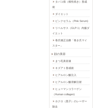
タバコ痕（根性焼き）形成
術
ダイエット
ピンクセラム（Pink Serum)
リベルサス（GLP-1）内服ダ
イエット
巻爪矯正治療「巻き爪マイ
スター」
顔の美容
まつ毛美容液
キズアト形成術
ヒアルロン酸注入
ヒアルロン酸溶解注射
ヒューマンコラーゲン
（Human collagen)
ホクロ（黒子）のレーザー
除去