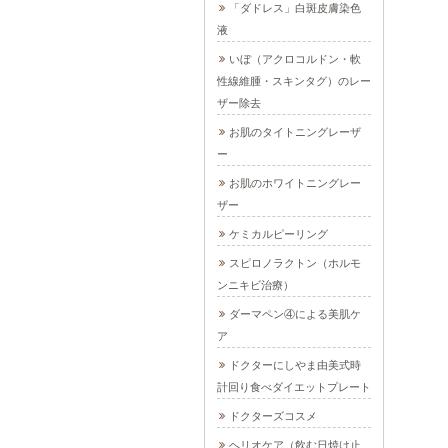
「ダドレス」白斑皮膚染色
液
いぼ（アクロコルドン・軟
性線維腫・スキンタグ）のレー
ザー除去
お肌のタイトニングレーザ
ー
お肌のホワイトニングレー
ザー
ケミカルピーリング
スピロノラクトン（ホルモ
ンニキビ治療）
ダーマペン④による美肌ケ
ア
ドクターにしやま由美式時
計回り食べダイエットプレート
ドクターズコスメ
ヘリオケア（飲む日焼け止