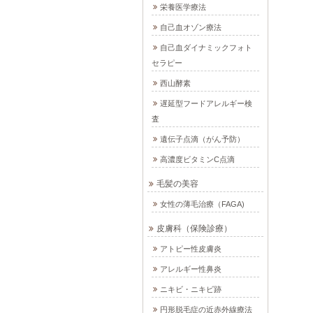
栄養医学療法
自己血オゾン療法
自己血ダイナミックフォト
セラピー
西山酵素
遅延型フードアレルギー検
査
遺伝子点滴（がん予防）
高濃度ビタミンC点滴
毛髪の美容
女性の薄毛治療（FAGA)
皮膚科（保険診療）
アトピー性皮膚炎
アレルギー性鼻炎
ニキビ・ニキビ跡
円形脱毛症の近赤外線療法