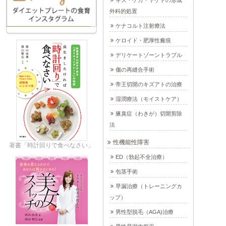
キズ・ケガ・ヤケドの形成
外科的処置
ケナコルト注射療法
ケロイド・肥厚性瘢痕
デリケートゾーントラブル
傷の再縫合手術
帝王切開のキズアトの治療
湿潤療法（モイストケア）
腋臭症（わきが）切開剪除
法
性機能性障害
著書「時計回りで食べなさい」
ED（勃起不全治療）
包茎手術
早漏治療（トレーニングカ
ップ）
男性型脱毛（AGA)治療