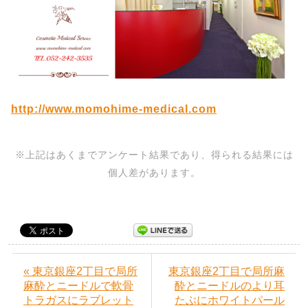
http://www.momohime-medical.com
※上記はあくまでアンケート結果であり、得られる結果には
個人差があります。
« 東京銀座2丁目で局所
東京銀座2丁目で局所麻
麻酔とニードルで軟骨
酔とニードルのより耳
トラガスにラブレット
たぶにホワイトパール