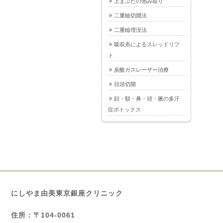
上まぶたの弛み取り
二重瞼切開法
二重瞼埋没法
吸収糸によるスレッドリフ
ト
炭酸ガスレーザー治療
目頭切開
顔・額・鼻・頭・腋の多汗
症ボトックス
にしやま由美東京銀座クリニック
住所：〒104-0061