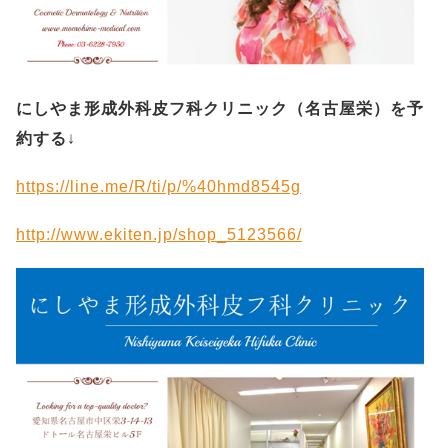
にしやま形成外科皮フ科クリニック（名古屋栄）を予
約する
↓
https://line.me/R/ti/p/%40hmd8545g
http://www.ekiten.jp/shop_5123566/