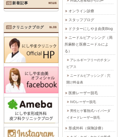
外国人患者様からの声
新着記事
NEWS
オンライン診療
スタッフブログ
クリニックブログ
BLOG
ドクターにしやま由美Blog
ニードルピアッシング（局
所麻酔と医療ニードルによ
る）
アレルギーフリーのチタン
ピアス
ニードルピアッシング：穴
開け料金表
医療レーザー脱毛
IVOレーザー脱毛
男性ヒゲ蓄熱式ハイパーダ
イオードレーザー脱毛
形成外科（保険診療）