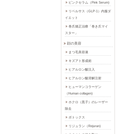
ピンクセラム（Pink Serum)
リベルサス（GLP-1）内服ダ
イエット
巻爪矯正治療「巻き爪マイ
スター」
顔の美容
まつ毛美容液
キズアト形成術
ヒアルロン酸注入
ヒアルロン酸溶解注射
ヒューマンコラーゲン
（Human collagen)
ホクロ（黒子）のレーザー
除去
ボトックス
リジュラン（Rejuran)