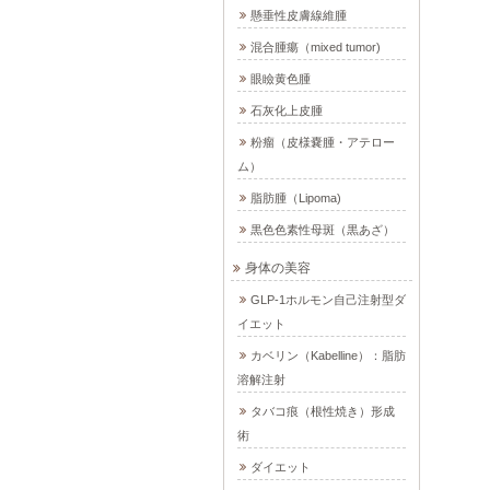
懸垂性皮膚線維腫
混合腫瘍（mixed tumor)
眼瞼黄色腫
石灰化上皮腫
粉瘤（皮様嚢腫・アテロー
ム）
脂肪腫（Lipoma)
黒色色素性母斑（黒あざ）
身体の美容
GLP-1ホルモン自己注射型ダ
イエット
カベリン（Kabelline）：脂肪
溶解注射
タバコ痕（根性焼き）形成
術
ダイエット