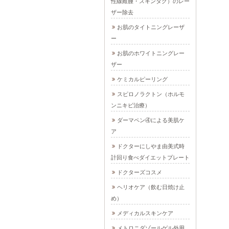
性線維腫・スキンタグ）のレー
ザー除去
お肌のタイトニングレーザ
ー
お肌のホワイトニングレー
ザー
ケミカルピーリング
スピロノラクトン（ホルモ
ンニキビ治療）
ダーマペン④による美肌ケ
ア
ドクターにしやま由美式時
計回り食べダイエットプレート
ドクターズコスメ
ヘリオケア（飲む日焼け止
め）
メディカルスキンケア
メトロニダゾールゲル外用