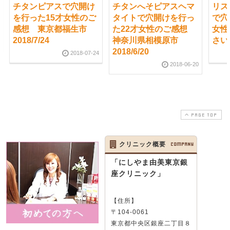
チタンピアスで穴開け
チタンへそピアスヘマ
リス
を行った15才女性のご
タイトで穴開けを行っ
で穴
感想 東京都福生市
た22才女性のご感想
女性
2018/7/24
神奈川県相模原市
さいた
2018/6/20
2018-07-24
2018-06-20
PAGE TOP
クリニック概要
COMPANY
「にしやま由美東京銀
座クリニック」
【住所】
〒104-0061
東京都中央区銀座二丁目８