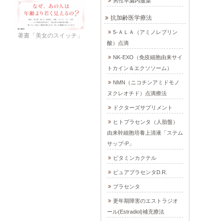
男性早漏内服薬
抗加齢医学療法
5-ＡＬＡ（アミノレブリン
著書「美女のスイッチ」
酸）点滴
NK-EXO（免疫細胞由来サイ
トカイン＆エクソソーム）
NMN（ニコチンアミドモノ
ヌクレオチド）点滴療法
ドクターズサプリメント
ヒトプラセンタ（人胎盤）
由来幹細胞培養上清液「ステム
サップ-P」
ビタミンカクテル
ピュアプラセンタD.R.
プラセンタ
更年期障害のエストラジオ
ール(Estradiol)補充療法