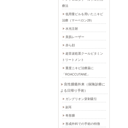
療法
低用量ピルを用いたニキビ
治療（マーベロン28）
水光注射
美肌レーザー
赤ら顔
超音波処置クールビタミン
トリートメント
重度ニキビ治療薬に
「ROACCUTANE」
良性腫瘍外来（保険診療に
よる日帰り手術）
ガングリオン穿刺吸引
副耳
奇形腫
形成外科での手術の特徴