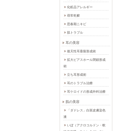
化粧品アレルギー
尋常乾癬
思春期ニキビ
肌トラブル
耳の美容
後天性耳垂裂形成術
拡大ピアスホール閉鎖形成
術
立ち耳形成術
耳のトラブル治療
耳ケロイドの形成外科治療
肌の美容
「ダドレス」白斑皮膚染色
液
いぼ（アクロコルドン・軟