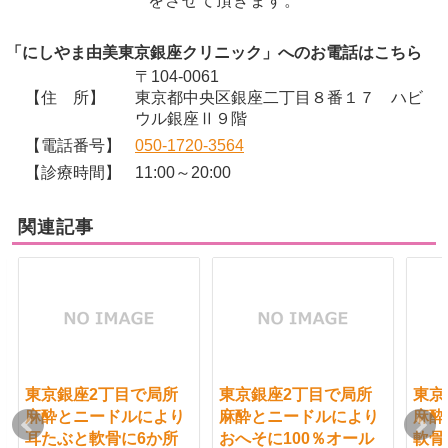
をさせて頂きます。
「にしやま由美東京銀座クリニック」へのお電話はこちら
〒104-0061
【住 所】
東京都中央区銀座二丁目８番１７ ハビ
ウル銀座Ⅱ９階
【電話番号】
050-1720-3564
【診療時間】
11:00～20:00
関連記事
東京銀座2丁目で局所
東京銀座2丁目で局所
東京
麻酔とニードルにより
麻酔とニードルにより
麻酔
耳たぶと軟骨に6か所
おへそに100％オール
軟骨