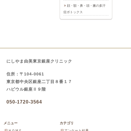
顔・額・鼻・頭・腋の多汗
症ボトックス
にしやま由美東京銀座クリニック
住所：〒104-0061
東京都中央区銀座二丁目８番１７
ハビウル銀座Ⅱ９階
050-1720-3564
メニュー
カテゴリ
ＨＯＭＥ
アンケート結果