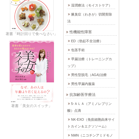
湿潤療法（モイストケア）
腋臭症（わきが）切開剪除
法
性機能性障害
著書「時計回りで食べなさい」
ED（勃起不全治療）
包茎手術
早漏治療（トレーニングカ
ップ）
男性型脱毛（AGA)治療
男性早漏内服薬
抗加齢医学療法
5-ＡＬＡ（アミノレブリン
著書「美女のスイッチ」
酸）点滴
NK-EXO（免疫細胞由来サイ
トカイン＆エクソソーム）
NMN（ニコチンアミドモノ