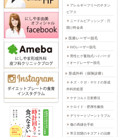
アレルギーフリーのチタン
ピアス
ニードルピアッシング：穴
開け料金表
医療レーザー脱毛
IVOレーザー脱毛
男性ヒゲ蓄熱式ハイパーダ
イオードレーザー脱毛
形成外科（保険診療）
キズ・ケガ・ヤケドの形成
外科的処置
ケナコルト注射療法
ケロイド・肥厚性瘢痕
デリケートゾーントラブル
傷の再縫合手術
帝王切開のキズアトの治療