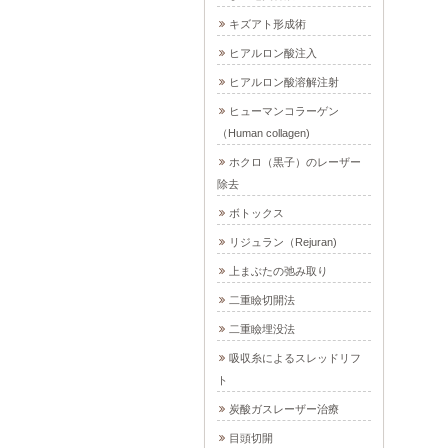
キズアト形成術
ヒアルロン酸注入
ヒアルロン酸溶解注射
ヒューマンコラーゲン
（Human collagen)
ホクロ（黒子）のレーザー
除去
ボトックス
リジュラン（Rejuran)
上まぶたの弛み取り
二重瞼切開法
二重瞼埋没法
吸収糸によるスレッドリフ
ト
炭酸ガスレーザー治療
目頭切開