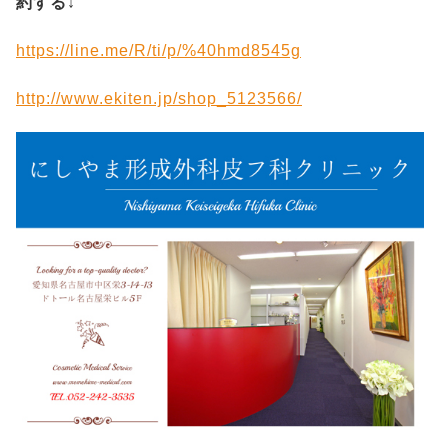
約する
↓
https://line.me/R/ti/p/%40hmd8545g
http://www.ekiten.jp/shop_5123566/