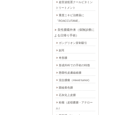
超音波処置クールビタミン
トリートメント
重度ニキビ治療薬に
「ROACCUTANE」
良性腫瘍外来（保険診療に
よる日帰り手術）
ガングリオン穿刺吸引
副耳
奇形腫
形成外科での手術の特徴
懸垂性皮膚線維腫
混合腫瘍（mixed tumor)
眼瞼黄色腫
石灰化上皮腫
粉瘤（皮様嚢腫・アテロー
ム）