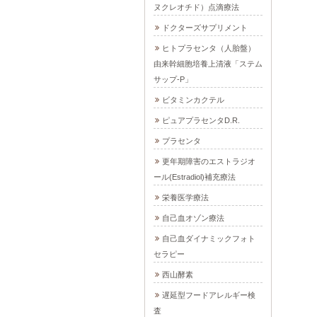
ヌクレオチド）点滴療法
ドクターズサプリメント
ヒトプラセンタ（人胎盤）
由来幹細胞培養上清液「ステム
サップ-P」
ビタミンカクテル
ピュアプラセンタD.R.
プラセンタ
更年期障害のエストラジオ
ール(Estradiol)補充療法
栄養医学療法
自己血オゾン療法
自己血ダイナミックフォト
セラピー
西山酵素
遅延型フードアレルギー検
査