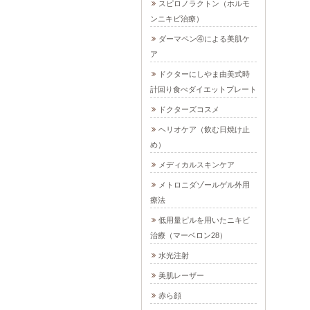
スピロノラクトン（ホルモ
ンニキビ治療）
ダーマペン④による美肌ケ
ア
ドクターにしやま由美式時
計回り食べダイエットプレート
ドクターズコスメ
ヘリオケア（飲む日焼け止
め）
メディカルスキンケア
メトロニダゾールゲル外用
療法
低用量ピルを用いたニキビ
治療（マーベロン28）
水光注射
美肌レーザー
赤ら顔