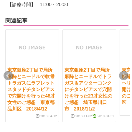
【診療時間】
11:00～20:00
関連記事
東京銀座2丁目で局所
東京銀座2丁目で局所
東京
麻酔とニードルで軟骨
麻酔とニードルでトラ
麻酔
トラガスにラブレット
ガス＆アウターコンク
ヘリ
スタッドチタンピアス
にチタンピアスで穴開
開け
で穴開けを行った48才
けを行った23才女性の
のご
女性のご感想 東京都
ご感想 埼玉県川口
区 2
品川区 2018/4/12
市 2018/11/2
2018-04-12
2018-11-02
2019-01-31