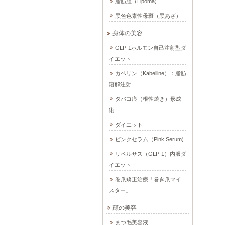
脂肪腫（Lipoma)
黒色色素性母斑（黒あざ）
身体の美容
GLP-1ホルモン自己注射型ダ
イエット
カベリン（Kabelline）：脂肪
溶解注射
タバコ痕（根性焼き）形成
術
ダイエット
ピンクセラム（Pink Serum)
リベルサス（GLP-1）内服ダ
イエット
巻爪矯正治療「巻き爪マイ
スター」
顔の美容
まつ毛美容液