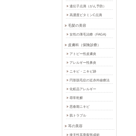
遺伝子点滴（がん予防）
高濃度ビタミンC点滴
毛髪の美容
女性の薄毛治療（FAGA)
皮膚科（保険診療）
アトピー性皮膚炎
アレルギー性鼻炎
ニキビ・ニキビ跡
円形脱毛症の近赤外線療法
化粧品アレルギー
尋常乾癬
思春期ニキビ
肌トラブル
耳の美容
後天性耳垂裂形成術