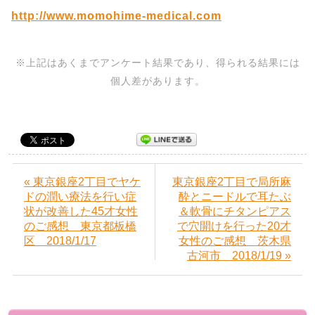
http://www.momohime-medical.com
※上記はあくまでアンケート結果であり、得られる結果には
個人差があります。
« 東京銀座2丁目でヤケ
東京銀座2丁目で局所麻
ドの潤い療法を行い症
酔とニードルで耳たぶ
状が改善した45才女性
＆軟骨にチタンピアス
のご感想 東京都板橋
で穴開けを行った20才
区 2018/1/17
女性のご感想 茨木県
古河市 2018/1/19 »