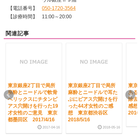
【電話番号】
050-1720-3564
【診療時間】
11:00～20:00
関連記事
東京銀座2丁目で局所
東京銀座2丁目で局所
東京
麻酔とニードルで軟骨
麻酔とニードルで耳た
ある
へリックスにチタンピ
ぶにピアス穴開けを行
除去
アス穴開けを行った19
った44才女性のご感
感
才女性のご意見 東京
想 東京都渋谷区
2016
都墨田区 2017/4/16
2018/5/16
2017-04-16
2018-05-16