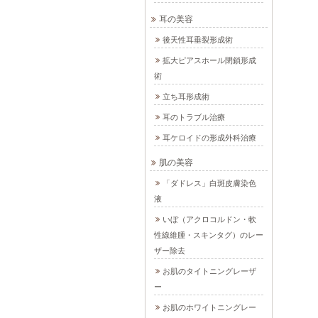
耳の美容
後天性耳垂裂形成術
拡大ピアスホール閉鎖形成
術
立ち耳形成術
耳のトラブル治療
耳ケロイドの形成外科治療
肌の美容
「ダドレス」白斑皮膚染色
液
いぼ（アクロコルドン・軟
性線維腫・スキンタグ）のレー
ザー除去
お肌のタイトニングレーザ
ー
お肌のホワイトニングレー