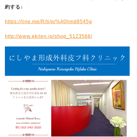
約する
↓
https://line.me/R/ti/p/%40hmd8545g
http://www.ekiten.jp/shop_5123566/