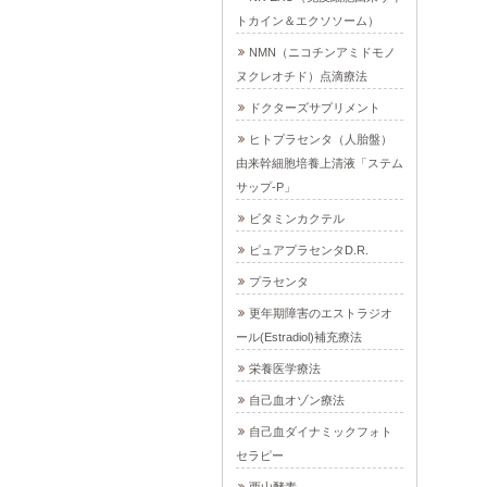
トカイン＆エクソソーム）
NMN（ニコチンアミドモノ
ヌクレオチド）点滴療法
ドクターズサプリメント
ヒトプラセンタ（人胎盤）
由来幹細胞培養上清液「ステム
サップ-P」
ビタミンカクテル
ピュアプラセンタD.R.
プラセンタ
更年期障害のエストラジオ
ール(Estradiol)補充療法
栄養医学療法
自己血オゾン療法
自己血ダイナミックフォト
セラピー
西山酵素