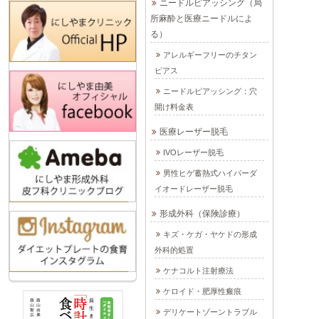
ニードルピアッシング（局
所麻酔と医療ニードルによ
る）
アレルギーフリーのチタン
ピアス
ニードルピアッシング：穴
開け料金表
医療レーザー脱毛
IVOレーザー脱毛
男性ヒゲ蓄熱式ハイパーダ
イオードレーザー脱毛
形成外科（保険診療）
キズ・ケガ・ヤケドの形成
外科的処置
ケナコルト注射療法
ケロイド・肥厚性瘢痕
デリケートゾーントラブル