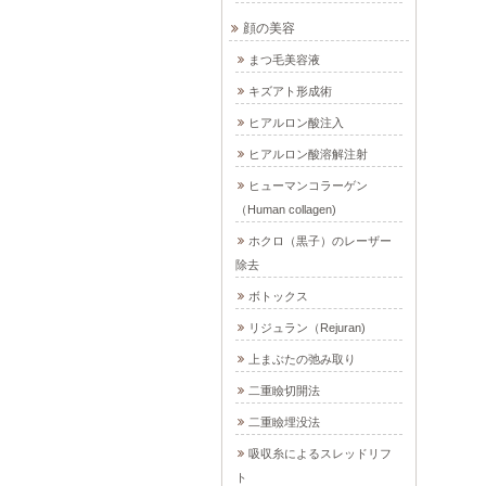
顔の美容
まつ毛美容液
キズアト形成術
ヒアルロン酸注入
ヒアルロン酸溶解注射
ヒューマンコラーゲン
（Human collagen)
ホクロ（黒子）のレーザー
除去
ボトックス
リジュラン（Rejuran)
上まぶたの弛み取り
二重瞼切開法
二重瞼埋没法
吸収糸によるスレッドリフ
ト