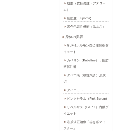
粉瘤（皮様嚢腫・アテロー
ム）
脂肪腫（Lipoma)
黒色色素性母斑（黒あざ）
身体の美容
GLP-1ホルモン自己注射型ダ
イエット
カベリン（Kabelline）：脂肪
溶解注射
タバコ痕（根性焼き）形成
術
ダイエット
ピンクセラム（Pink Serum)
リベルサス（GLP-1）内服ダ
イエット
巻爪矯正治療「巻き爪マイ
スター」