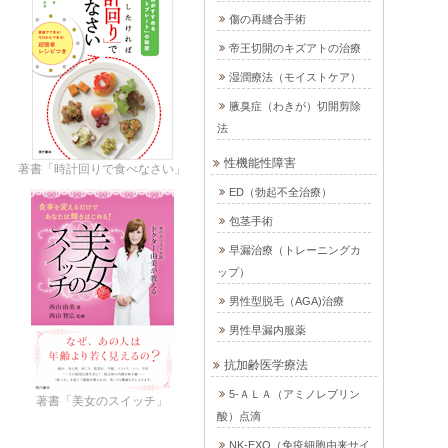
傷の再縫合手術
帝王切開のキズアトの治療
湿潤療法（モイストケア）
腋臭症（わきが）切開剪除
法
性機能性障害
著書「時計回りで食べなさい」
ED（勃起不全治療）
包茎手術
早漏治療（トレーニングカ
ップ）
男性型脱毛（AGA)治療
男性早漏内服薬
抗加齢医学療法
5-ＡＬＡ（アミノレブリン
著書「美女のスイッチ」
酸）点滴
NK-EXO（免疫細胞由来サイ