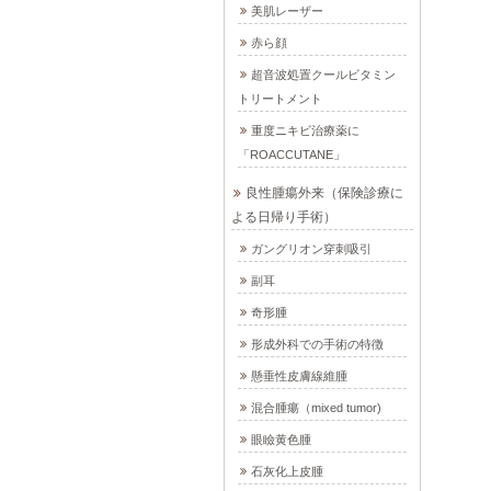
美肌レーザー
赤ら顔
超音波処置クールビタミン
トリートメント
重度ニキビ治療薬に
「ROACCUTANE」
良性腫瘍外来（保険診療に
よる日帰り手術）
ガングリオン穿刺吸引
副耳
奇形腫
形成外科での手術の特徴
懸垂性皮膚線維腫
混合腫瘍（mixed tumor)
眼瞼黄色腫
石灰化上皮腫