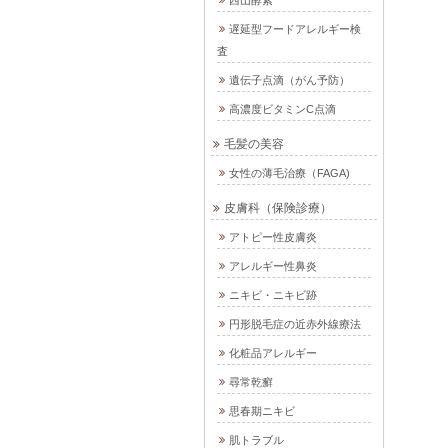
遅延型フードアレルギー検
査
遺伝子点滴（がん予防）
高濃度ビタミンC点滴
毛髪の美容
女性の薄毛治療（FAGA)
皮膚科（保険診療）
アトピー性皮膚炎
アレルギー性鼻炎
ニキビ・ニキビ跡
円形脱毛症の近赤外線療法
化粧品アレルギー
尋常乾癬
思春期ニキビ
肌トラブル