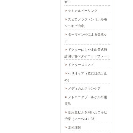
ザー
ケミカルピーリング
スピロノラクトン（ホルモ
ンニキビ治療）
ダーマペン④による美肌ケ
ア
ドクターにしやま由美式時
計回り食べダイエットプレート
ドクターズコスメ
ヘリオケア（飲む日焼け止
め）
メディカルスキンケア
メトロニダゾールゲル外用
療法
低用量ピルを用いたニキビ
治療（マーベロン28）
水光注射