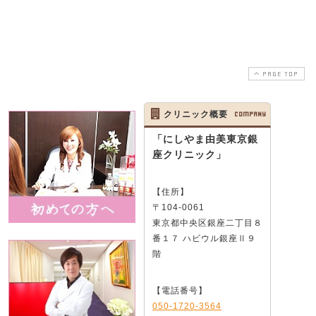
PAGE TOP
クリニック概要
COMPANY
「にしやま由美東京銀
座クリニック」
【住所】
〒104-0061
東京都中央区銀座二丁目８
番１７ ハビウル銀座Ⅱ９
階
【電話番号】
050-1720-3564