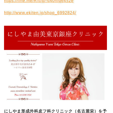
https://line.me/R/ti/p/%40hlq6452e
http://www.ekiten.jp/shop_6992824/
にしやま形成外科皮フ科クリニック（名古屋栄）を予