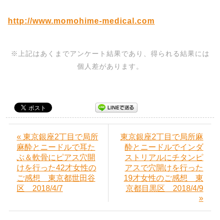
http://www.momohime-medical.com
※上記はあくまでアンケート結果であり、得られる結果には
個人差があります。
« 東京銀座2丁目で局所
東京銀座2丁目で局所麻
麻酔とニードルで耳た
酔とニードルでインダ
ぶ＆軟骨にピアス穴開
ストリアルにチタンピ
けを行った42才女性の
アスで穴開けを行った
ご感想 東京都世田谷
19才女性のご感想 東
区 2018/4/7
京都目黒区 2018/4/9
»