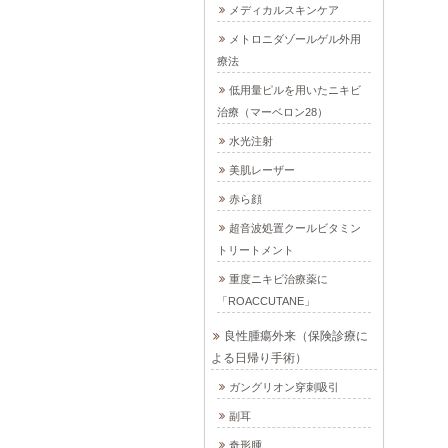
メディカルスキンケア
メトロニダゾールゲル外用
療法
低用量ピルを用いたニキビ
治療（マーベロン28）
水光注射
美肌レーザー
赤ら顔
超音波処置クールビタミン
トリートメント
重度ニキビ治療薬に
「ROACCUTANE」
良性腫瘍外来（保険診療に
よる日帰り手術）
ガングリオン穿刺吸引
副耳
奇形腫