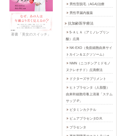
男性型脱毛（AGA)治療
男性早漏内服薬
抗加齢医学療法
5-ＡＬＡ（アミノレブリン
著書「美女のスイッチ」
酸）点滴
NK-EXO（免疫細胞由来サイ
トカイン＆エクソソーム）
NMN（ニコチンアミドモノ
ヌクレオチド）点滴療法
ドクターズサプリメント
ヒトプラセンタ（人胎盤）
由来幹細胞培養上清液「ステム
サップ-P」
ビタミンカクテル
ピュアプラセンタD.R.
プラセンタ