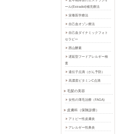
更年期障害のエストラジオ
ール(Estradiol)補充療法
栄養医学療法
自己血オゾン療法
自己血ダイナミックフォト
セラピー
西山酵素
遅延型フードアレルギー検
査
遺伝子点滴（がん予防）
高濃度ビタミンC点滴
毛髪の美容
女性の薄毛治療（FAGA)
皮膚科（保険診療）
アトピー性皮膚炎
アレルギー性鼻炎