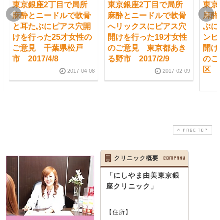
東京銀座2丁目で局所
東京銀座2丁目で局所
東京
麻酔とニードルで軟骨
麻酔とニードルで軟骨
麻酔
と耳たぶにピアス穴開
へリックスにピアス穴
ぶに
けを行った25才女性の
開けを行った19才女性
ンピ
ご意見 千葉県松戸
のご意見 東京都あき
開け
市 2017/4/8
る野市 2017/2/9
のご
区 2
2017-04-08
2017-02-09
PAGE TOP
クリニック概要
COMPANY
「にしやま由美東京銀
座クリニック」
【住所】