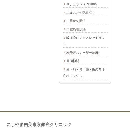
リジュラン（Rejuran)
上まぶたの弛み取り
二重瞼切開法
二重瞼埋没法
吸収糸によるスレッドリフ
ト
炭酸ガスレーザー治療
目頭切開
顔・額・鼻・頭・腋の多汗
症ボトックス
にしやま由美東京銀座クリニック