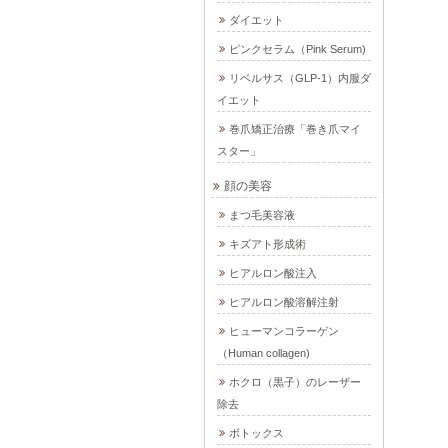
ダイエット
ピンクセラム（Pink Serum)
リベルサス（GLP-1）内服ダ
イエット
巻爪矯正治療「巻き爪マイ
スター」
顔の美容
まつ毛美容液
キズアト形成術
ヒアルロン酸注入
ヒアルロン酸溶解注射
ヒューマンコラーゲン
（Human collagen)
ホクロ（黒子）のレーザー
除去
ボトックス