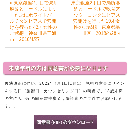
« 東京銀座2丁目で局所
東京銀座2丁目で局所麻
麻酔とニードルにより
酔とニードルで軟骨ア
耳たぶにホワイトパー
ウターコンクにピアス
ルチタンピアスで穴開
穴開けを行った19才女
けを行った42才女性の
性のご感想 東京都品
ご感想 神奈川県三浦
川区 2018/4/28 »
市 2018/4/27
未成年者の方は同意書が必要になります
民法改正に伴い、2022年4月1日以降は、施術同意書にサイン
をする日（施術日・カウンセリング日）の時点で、18歳未満
の方のみ下記の同意書持参又は保護者のご同伴でお願いしま
す。。