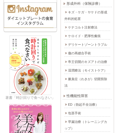
形成外科（保険診療）
キズ・ケガ・ヤケドの形成
外科的処置
ケナコルト注射療法
ケロイド・肥厚性瘢痕
デリケートゾーントラブル
傷の再縫合手術
帝王切開のキズアトの治療
湿潤療法（モイストケア）
腋臭症（わきが）切開剪除
法
性機能性障害
著書「時計回りで食べなさい」
ED（勃起不全治療）
包茎手術
早漏治療（トレーニングカ
ップ）