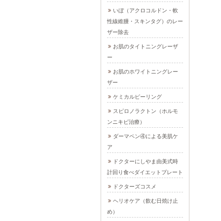
いぼ（アクロコルドン・軟
性線維腫・スキンタグ）のレー
ザー除去
お肌のタイトニングレーザ
ー
お肌のホワイトニングレー
ザー
ケミカルピーリング
スピロノラクトン（ホルモ
ンニキビ治療）
ダーマペン④による美肌ケ
ア
ドクターにしやま由美式時
計回り食べダイエットプレート
ドクターズコスメ
ヘリオケア（飲む日焼け止
め）