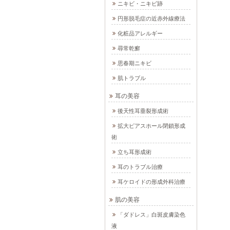
ニキビ・ニキビ跡
円形脱毛症の近赤外線療法
化粧品アレルギー
尋常乾癬
思春期ニキビ
肌トラブル
耳の美容
後天性耳垂裂形成術
拡大ピアスホール閉鎖形成
術
立ち耳形成術
耳のトラブル治療
耳ケロイドの形成外科治療
肌の美容
「ダドレス」白斑皮膚染色
液