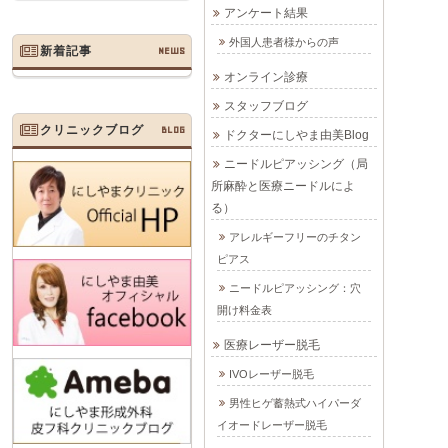
アンケート結果
外国人患者様からの声
新着記事
NEWS
オンライン診療
スタッフブログ
クリニックブログ
BLOG
ドクターにしやま由美Blog
ニードルピアッシング（局
所麻酔と医療ニードルによ
る）
アレルギーフリーのチタン
ピアス
ニードルピアッシング：穴
開け料金表
医療レーザー脱毛
IVOレーザー脱毛
男性ヒゲ蓄熱式ハイパーダ
イオードレーザー脱毛