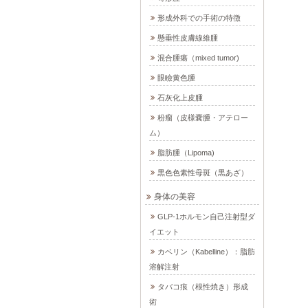
形成外科での手術の特徴
懸垂性皮膚線維腫
混合腫瘍（mixed tumor)
眼瞼黄色腫
石灰化上皮腫
粉瘤（皮様嚢腫・アテロー
ム）
脂肪腫（Lipoma)
黒色色素性母斑（黒あざ）
身体の美容
GLP-1ホルモン自己注射型ダ
イエット
カベリン（Kabelline）：脂肪
溶解注射
タバコ痕（根性焼き）形成
術