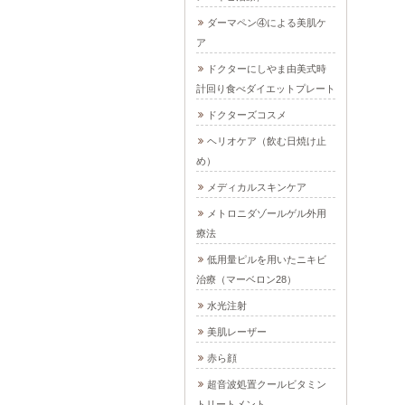
ダーマペン④による美肌ケ
ア
ドクターにしやま由美式時
計回り食べダイエットプレート
ドクターズコスメ
ヘリオケア（飲む日焼け止
め）
メディカルスキンケア
メトロニダゾールゲル外用
療法
低用量ピルを用いたニキビ
治療（マーベロン28）
水光注射
美肌レーザー
赤ら顔
超音波処置クールビタミン
トリートメント