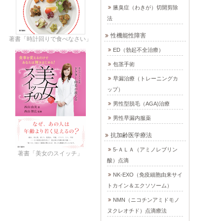
腋臭症（わきが）切開剪除
法
性機能性障害
著書「時計回りで食べなさい」
ED（勃起不全治療）
包茎手術
早漏治療（トレーニングカ
ップ）
男性型脱毛（AGA)治療
男性早漏内服薬
抗加齢医学療法
5-ＡＬＡ（アミノレブリン
著書「美女のスイッチ」
酸）点滴
NK-EXO（免疫細胞由来サイ
トカイン＆エクソソーム）
NMN（ニコチンアミドモノ
ヌクレオチド）点滴療法