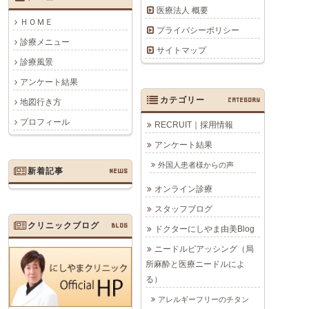
医療法人 概要
ＨＯＭＥ
プライバシーポリシー
診療メニュー
サイトマップ
診療風景
アンケート結果
カテゴリー
CATEGORY
地図行き方
プロフィール
RECRUIT｜採用情報
アンケート結果
外国人患者様からの声
新着記事
NEWS
オンライン診療
スタッフブログ
クリニックブログ
BLOG
ドクターにしやま由美Blog
ニードルピアッシング（局
所麻酔と医療ニードルによ
る）
アレルギーフリーのチタン