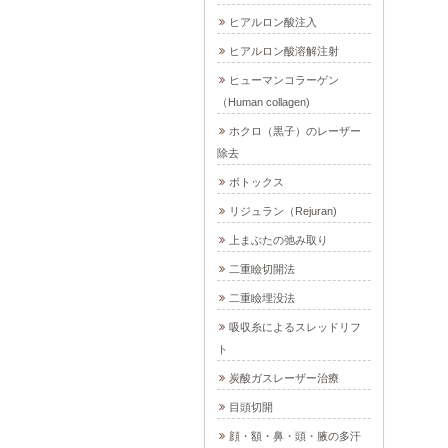
ヒアルロン酸注入
ヒアルロン酸溶解注射
ヒューマンコラーゲン
（Human collagen)
ホクロ（黒子）のレーザー
除去
ボトックス
リジュラン（Rejuran)
上まぶたの弛み取り
二重瞼切開法
二重瞼埋没法
吸収糸によるスレッドリフ
ト
炭酸ガスレーザー治療
目頭切開
顔・額・鼻・頭・腋の多汗