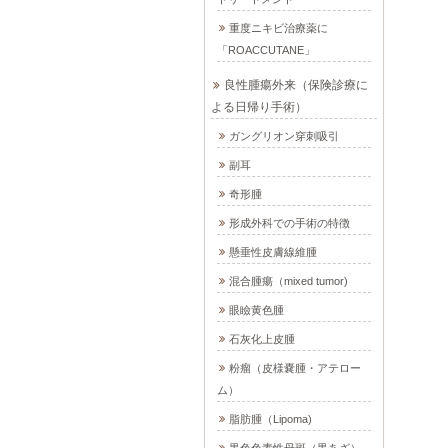
重度ニキビ治療薬に
「ROACCUTANE」
良性腫瘍外来（保険診療に
よる日帰り手術）
ガングリオン穿刺吸引
副耳
奇形腫
形成外科での手術の特徴
懸垂性皮膚線維腫
混合腫瘍（mixed tumor)
眼瞼黄色腫
石灰化上皮腫
粉瘤（皮様嚢腫・アテロー
ム）
脂肪腫（Lipoma)