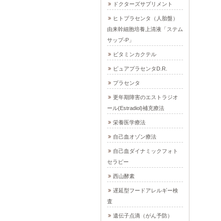
ドクターズサプリメント
ヒトプラセンタ（人胎盤）
由来幹細胞培養上清液「ステム
サップ-P」
ビタミンカクテル
ピュアプラセンタD.R.
プラセンタ
更年期障害のエストラジオ
ール(Estradiol)補充療法
栄養医学療法
自己血オゾン療法
自己血ダイナミックフォト
セラピー
西山酵素
遅延型フードアレルギー検
査
遺伝子点滴（がん予防）