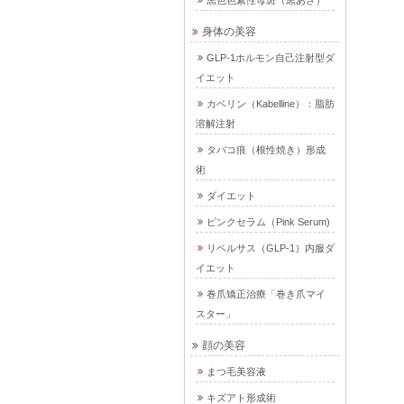
黒色色素性母斑（黒あざ）
身体の美容
GLP-1ホルモン自己注射型ダ
イエット
カベリン（Kabelline）：脂肪
溶解注射
タバコ痕（根性焼き）形成
術
ダイエット
ピンクセラム（Pink Serum)
リベルサス（GLP-1）内服ダ
イエット
巻爪矯正治療「巻き爪マイ
スター」
顔の美容
まつ毛美容液
キズアト形成術