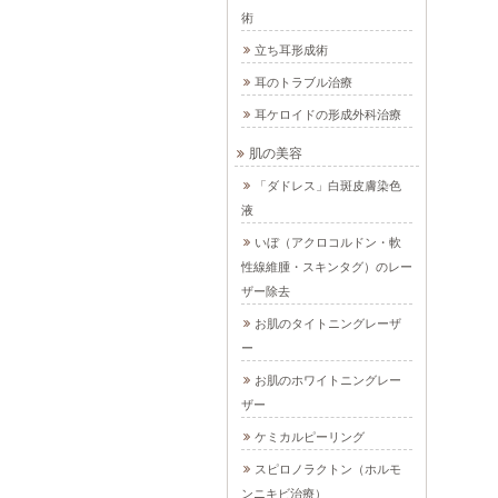
術
立ち耳形成術
耳のトラブル治療
耳ケロイドの形成外科治療
肌の美容
「ダドレス」白斑皮膚染色
液
いぼ（アクロコルドン・軟
性線維腫・スキンタグ）のレー
ザー除去
お肌のタイトニングレーザ
ー
お肌のホワイトニングレー
ザー
ケミカルピーリング
スピロノラクトン（ホルモ
ンニキビ治療）