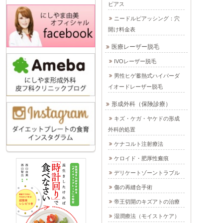
ピアス
ニードルピアッシング：穴
開け料金表
医療レーザー脱毛
IVOレーザー脱毛
男性ヒゲ蓄熱式ハイパーダ
イオードレーザー脱毛
形成外科（保険診療）
キズ・ケガ・ヤケドの形成
外科的処置
ケナコルト注射療法
ケロイド・肥厚性瘢痕
デリケートゾーントラブル
傷の再縫合手術
帝王切開のキズアトの治療
湿潤療法（モイストケア）