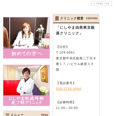
PAGE TOP
クリニック概要
COMPANY
「にしやま由美東京銀
座クリニック」
【住所】
〒104-0061
東京都中央区銀座二丁目８
番１７ ハビウル銀座Ⅱ９
階
【電話番号】
050-1720-3564
【診療時間】
11:00～20:00
メニュー
MENU