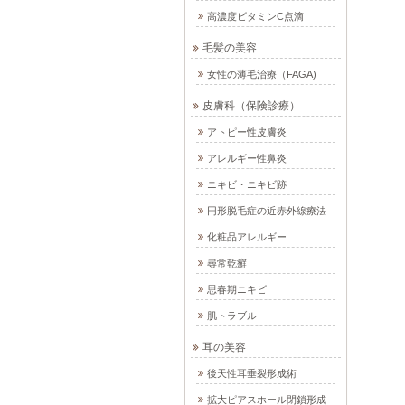
高濃度ビタミンC点滴
毛髪の美容
女性の薄毛治療（FAGA)
皮膚科（保険診療）
アトピー性皮膚炎
アレルギー性鼻炎
ニキビ・ニキビ跡
円形脱毛症の近赤外線療法
化粧品アレルギー
尋常乾癬
思春期ニキビ
肌トラブル
耳の美容
後天性耳垂裂形成術
拡大ピアスホール閉鎖形成