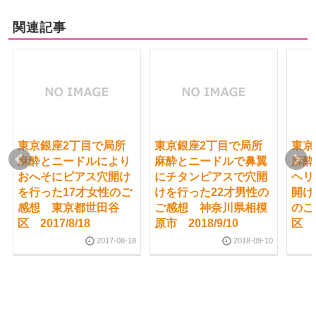
関連記事
東京銀座2丁目で局所
東京銀座2丁目で局所
東京
麻酔とニードルにより
麻酔とニードルで鼻翼
麻酔
おへそにピアス穴開け
にチタンピアスで穴開
ヘリ
を行った17才女性のご
けを行った22才男性の
開け
感想 東京都世田谷
ご感想 神奈川県相模
のご
区 2017/8/18
原市 2018/9/10
区 2
2017-08-18
2018-09-10