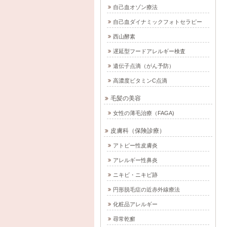
自己血オゾン療法
自己血ダイナミックフォトセラピー
西山酵素
遅延型フードアレルギー検査
遺伝子点滴（がん予防）
高濃度ビタミンC点滴
毛髪の美容
女性の薄毛治療（FAGA)
皮膚科（保険診療）
アトピー性皮膚炎
アレルギー性鼻炎
ニキビ・ニキビ跡
円形脱毛症の近赤外線療法
化粧品アレルギー
尋常乾癬