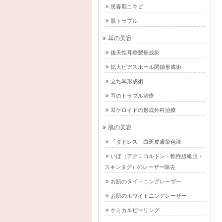
思春期ニキビ
肌トラブル
耳の美容
後天性耳垂裂形成術
拡大ピアスホール閉鎖形成術
立ち耳形成術
耳のトラブル治療
耳ケロイドの形成外科治療
肌の美容
「ダドレス」白斑皮膚染色液
いぼ（アクロコルドン・軟性線維腫・
スキンタグ）のレーザー除去
お肌のタイトニングレーザー
お肌のホワイトニングレーザー
ケミカルピーリング