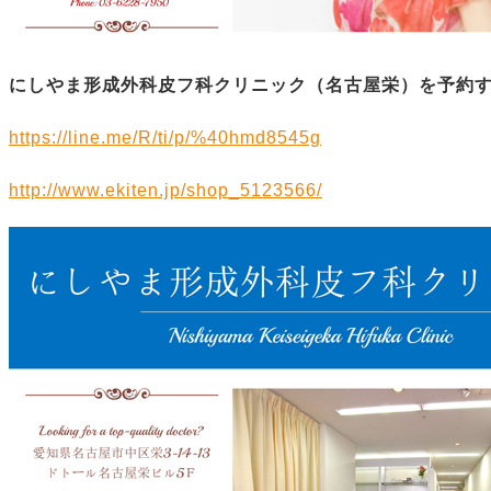
にしやま形成外科皮フ科クリニック（名古屋栄）を予約
https://line.me/R/ti/p/%40hmd8545g
http://www.ekiten.jp/shop_5123566/