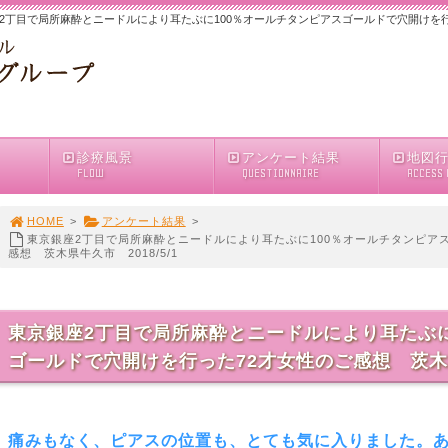
2丁目で局所麻酔とニードルにより耳たぶに100％オールチタンピアスゴールドで穴開けを行った
診療風景
アンケート結果
地図
FLOW
QUESTIONNAIRE
ACCESS
HOME
>
アンケート結果
>
東京銀座2丁目で局所麻酔とニードルにより耳たぶに100％オールチタンピア
感想 茨木県牛久市 2018/5/1
東京銀座2丁目で局所麻酔とニードルにより耳たぶに
ゴールドで穴開けを行った72才女性のご感想 茨木県牛
痛みもなく、ピアスの位置も、とても気に入りました。