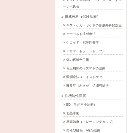
ーザー脱毛
形成外科（保険診療）
キズ・ケガ・ヤケドの形成外科的処置
ケナコルト注射療法
ケロイド・肥厚性瘢痕
デリケートゾーントラブル
傷の再縫合手術
帝王切開のキズアトの治療
湿潤療法（モイストケア）
腋臭症（わきが）切開剪除法
性機能性障害
ED（勃起不全治療）
包茎手術
早漏治療（トレーニングカップ）
男性型脱毛（AGA)治療