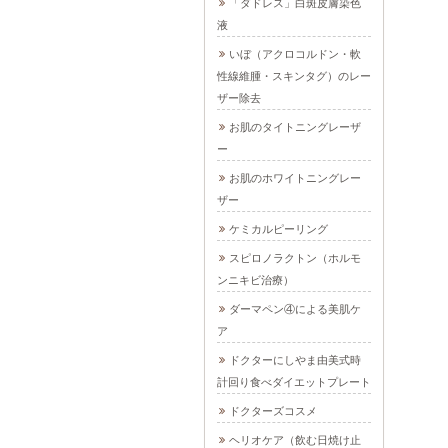
「ダドレス」白斑皮膚染色
液
いぼ（アクロコルドン・軟
性線維腫・スキンタグ）のレー
ザー除去
お肌のタイトニングレーザ
ー
お肌のホワイトニングレー
ザー
ケミカルピーリング
スピロノラクトン（ホルモ
ンニキビ治療）
ダーマペン④による美肌ケ
ア
ドクターにしやま由美式時
計回り食べダイエットプレート
ドクターズコスメ
ヘリオケア（飲む日焼け止