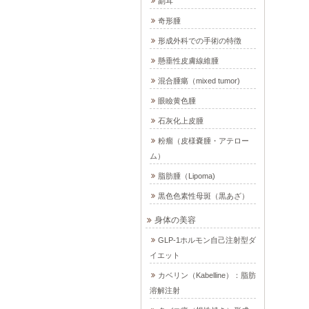
副耳
奇形腫
形成外科での手術の特徴
懸垂性皮膚線維腫
混合腫瘍（mixed tumor)
眼瞼黄色腫
石灰化上皮腫
粉瘤（皮様嚢腫・アテロー
ム）
脂肪腫（Lipoma)
黒色色素性母斑（黒あざ）
身体の美容
GLP-1ホルモン自己注射型ダ
イエット
カベリン（Kabelline）：脂肪
溶解注射