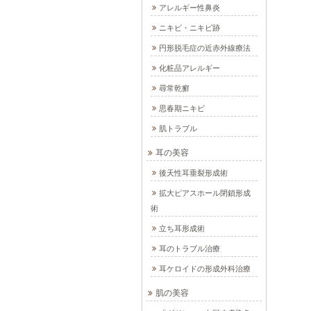
アレルギー性鼻炎
ニキビ・ニキビ跡
円形脱毛症の近赤外線療法
化粧品アレルギー
尋常乾癬
思春期ニキビ
肌トラブル
耳の美容
後天性耳垂裂形成術
拡大ピアスホール閉鎖形成
術
立ち耳形成術
耳のトラブル治療
耳ケロイドの形成外科治療
肌の美容