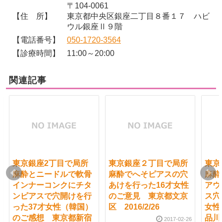
〒104-0061
【住 所】
東京都中央区銀座二丁目８番１７ ハビ
ウル銀座Ⅱ９階
【電話番号】
050-1720-3564
【診療時間】
11:00～20:00
関連記事
東京銀座2丁目で局所
東京銀座２丁目で局所
東京
麻酔とニードルで軟骨
麻酔でへそピアスの穴
麻酔
インナーコンクにチタ
あけを行った16才女性
アウ
ンピアスで穴開けを行
のご意見 東京都文京
ス穴
った37才女性（韓国）
区 2016/2/26
女性
のご感想 東京都新宿
品川区
2017-02-26