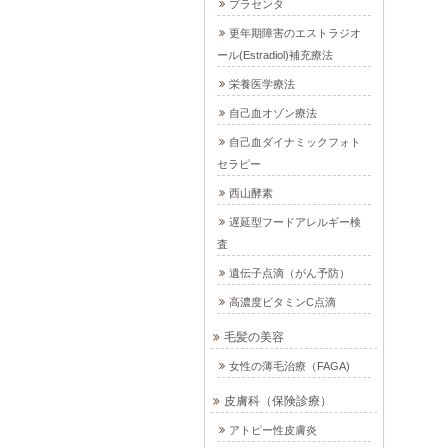
プラセンタ
更年期障害のエストラジオ
ール(Estradiol)補充療法
栄養医学療法
自己血オゾン療法
自己血ダイナミックフォト
セラピー
西山酵素
遅延型フードアレルギー検
査
遺伝子点滴（がん予防）
高濃度ビタミンC点滴
毛髪の美容
女性の薄毛治療（FAGA)
皮膚科（保険診療）
アトピー性皮膚炎