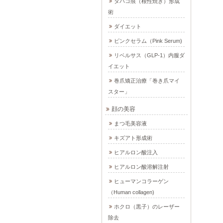
タバコ痕（根性焼き）形成
術
ダイエット
ピンクセラム（Pink Serum)
リベルサス（GLP-1）内服ダ
イエット
巻爪矯正治療「巻き爪マイ
スター」
顔の美容
まつ毛美容液
キズアト形成術
ヒアルロン酸注入
ヒアルロン酸溶解注射
ヒューマンコラーゲン
（Human collagen)
ホクロ（黒子）のレーザー
除去