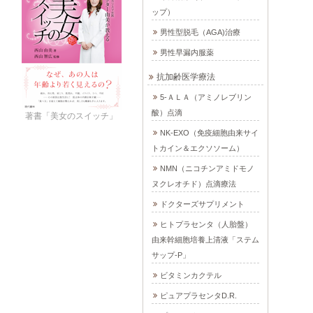
ップ）
男性型脱毛（AGA)治療
男性早漏内服薬
抗加齢医学療法
5-ＡＬＡ（アミノレブリン
酸）点滴
著書「美女のスイッチ」
NK-EXO（免疫細胞由来サイ
トカイン＆エクソソーム）
NMN（ニコチンアミドモノ
ヌクレオチド）点滴療法
ドクターズサプリメント
ヒトプラセンタ（人胎盤）
由来幹細胞培養上清液「ステム
サップ-P」
ビタミンカクテル
ピュアプラセンタD.R.