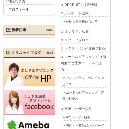
地図行き方
RECRUIT｜採用情報
プロフィール
アンケート結果
外国人患者様からの声
新着記事
NEWS
オンライン診療
スタッフブログ
ドクターにしやま由美Blog
クリニックブログ
BLOG
ニードルピアッシング（局
所麻酔と医療ニードルによ
る）
アレルギーフリーのチタン
ピアス
ニードルピアッシング：穴
開け料金表
医療レーザー脱毛
IVOレーザー脱毛
男性ヒゲ蓄熱式ハイパーダ