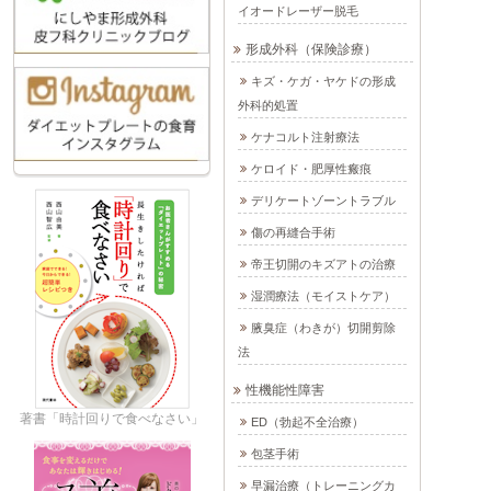
イオードレーザー脱毛
形成外科（保険診療）
キズ・ケガ・ヤケドの形成
外科的処置
ケナコルト注射療法
ケロイド・肥厚性瘢痕
デリケートゾーントラブル
傷の再縫合手術
帝王切開のキズアトの治療
湿潤療法（モイストケア）
腋臭症（わきが）切開剪除
法
性機能性障害
著書「時計回りで食べなさい」
ED（勃起不全治療）
包茎手術
早漏治療（トレーニングカ