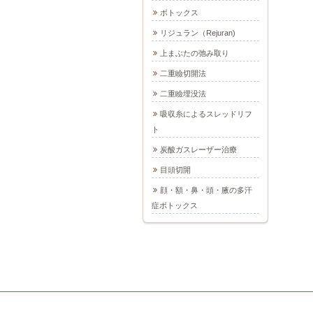
ボトックス
リジュラン（Rejuran)
上まぶたの弛み取り
二重瞼切開法
二重瞼埋没法
吸収糸によるスレッドリフ
ト
炭酸ガスレーザー治療
目頭切開
顔・額・鼻・頭・腋の多汗
症ボトックス