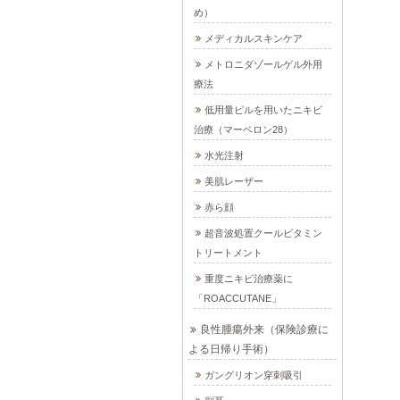
め）
メディカルスキンケア
メトロニダゾールゲル外用
療法
低用量ピルを用いたニキビ
治療（マーベロン28）
水光注射
美肌レーザー
赤ら顔
超音波処置クールビタミン
トリートメント
重度ニキビ治療薬に
「ROACCUTANE」
良性腫瘍外来（保険診療に
よる日帰り手術）
ガングリオン穿刺吸引