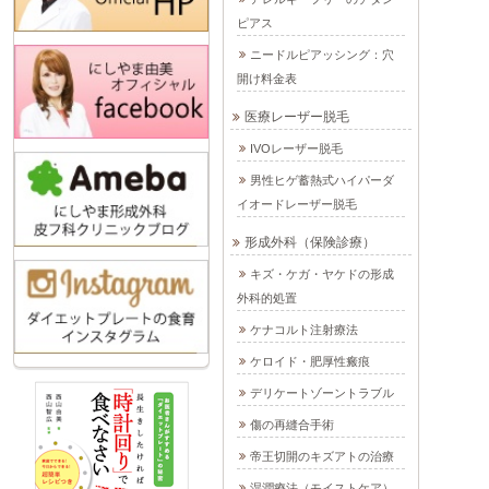
ピアス
ニードルピアッシング：穴
開け料金表
医療レーザー脱毛
IVOレーザー脱毛
男性ヒゲ蓄熱式ハイパーダ
イオードレーザー脱毛
形成外科（保険診療）
キズ・ケガ・ヤケドの形成
外科的処置
ケナコルト注射療法
ケロイド・肥厚性瘢痕
デリケートゾーントラブル
傷の再縫合手術
帝王切開のキズアトの治療
湿潤療法（モイストケア）