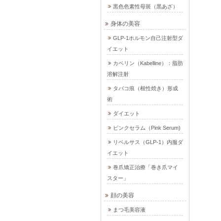
黒色色素性母斑（黒あざ）
身体の美容
GLP-1ホルモン自己注射型ダ
イエット
カベリン（Kabelline）：脂肪
溶解注射
タバコ痕（根性焼き）形成
術
ダイエット
ピンクセラム（Pink Serum)
リベルサス（GLP-1）内服ダ
イエット
巻爪矯正治療「巻き爪マイ
スター」
顔の美容
まつ毛美容液