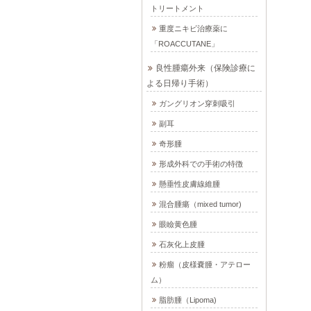
トリートメント
重度ニキビ治療薬に
「ROACCUTANE」
良性腫瘍外来（保険診療に
よる日帰り手術）
ガングリオン穿刺吸引
副耳
奇形腫
形成外科での手術の特徴
懸垂性皮膚線維腫
混合腫瘍（mixed tumor)
眼瞼黄色腫
石灰化上皮腫
粉瘤（皮様嚢腫・アテロー
ム）
脂肪腫（Lipoma)