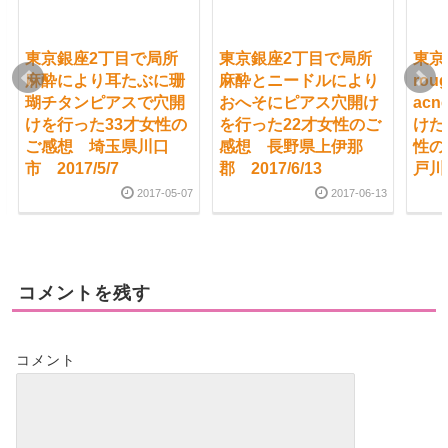
東京銀座2丁目で局所
東京銀座2丁目で局所
東京
麻酔により耳たぶに珊
麻酔とニードルにより
roug
瑚チタンピアスで穴開
おへそにピアス穴開け
acn
けを行った33才女性の
を行った22才女性のご
けた3
ご感想 埼玉県川口
感想 長野県上伊那
性の
市 2017/5/7
郡 2017/6/13
戸川区
2017-05-07
2017-06-13
コメントを残す
コメント