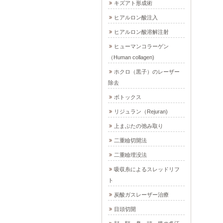
キズアト形成術
ヒアルロン酸注入
ヒアルロン酸溶解注射
ヒューマンコラーゲン
（Human collagen)
ホクロ（黒子）のレーザー
除去
ボトックス
リジュラン（Rejuran)
上まぶたの弛み取り
二重瞼切開法
二重瞼埋没法
吸収糸によるスレッドリフ
ト
炭酸ガスレーザー治療
目頭切開