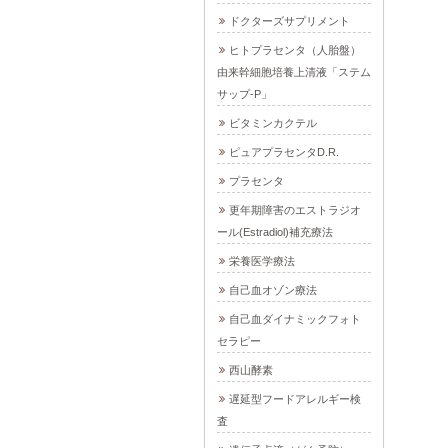
ドクターズサプリメント
ヒトプラセンタ（人胎盤）
由来幹細胞培養上清液「ステム
サップ-P」
ビタミンカクテル
ピュアプラセンタD.R.
プラセンタ
更年期障害のエストラジオ
ール(Estradiol)補充療法
栄養医学療法
自己血オゾン療法
自己血ダイナミックフォト
セラピー
西山酵素
遅延型フードアレルギー検
査