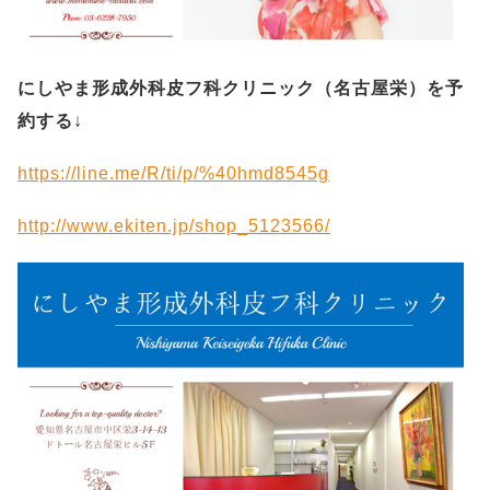
にしやま形成外科皮フ科クリニック（名古屋栄）を予
約する
↓
https://line.me/R/ti/p/%40hmd8545g
http://www.ekiten.jp/shop_5123566/