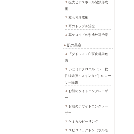
拡大ピアスホール閉鎖形成
術
立ち耳形成術
耳のトラブル治療
耳ケロイドの形成外科治療
肌の美容
「ダドレス」白斑皮膚染色
液
いぼ（アクロコルドン・軟
性線維腫・スキンタグ）のレー
ザー除去
お肌のタイトニングレーザ
ー
お肌のホワイトニングレー
ザー
ケミカルピーリング
スピロノラクトン（ホルモ