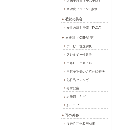
遺伝子点滴（がん予防）
高濃度ビタミンC点滴
毛髪の美容
女性の薄毛治療（FAGA)
皮膚科（保険診療）
アトピー性皮膚炎
アレルギー性鼻炎
ニキビ・ニキビ跡
円形脱毛症の近赤外線療法
化粧品アレルギー
尋常乾癬
思春期ニキビ
肌トラブル
耳の美容
後天性耳垂裂形成術