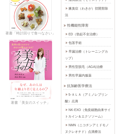
腋臭症（わきが）切開剪除
法
性機能性障害
著書「時計回りで食べなさい」
ED（勃起不全治療）
包茎手術
早漏治療（トレーニングカ
ップ）
男性型脱毛（AGA)治療
男性早漏内服薬
抗加齢医学療法
5-ＡＬＡ（アミノレブリン
酸）点滴
著書「美女のスイッチ」
NK-EXO（免疫細胞由来サイ
トカイン＆エクソソーム）
NMN（ニコチンアミドモノ
ヌクレオチド）点滴療法