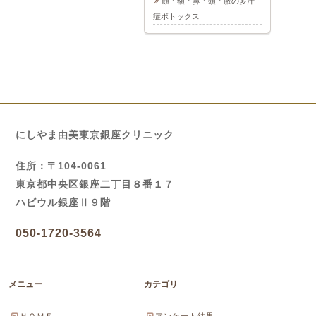
顔・額・鼻・頭・腋の多汗
症ボトックス
にしやま由美東京銀座クリニック
住所：〒104-0061
東京都中央区銀座二丁目８番１７
ハビウル銀座Ⅱ９階
050-1720-3564
メニュー
カテゴリ
ＨＯＭＥ
アンケート結果