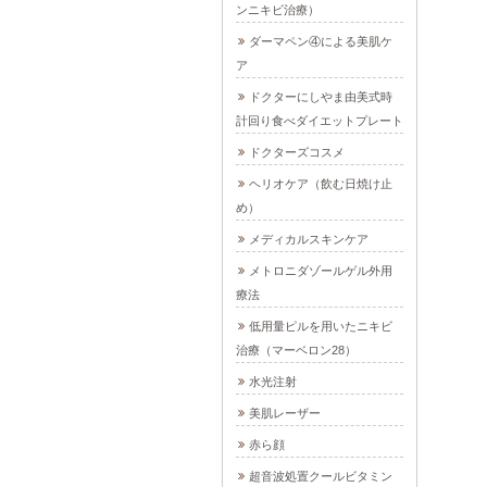
ンニキビ治療）
ダーマペン④による美肌ケ
ア
ドクターにしやま由美式時
計回り食べダイエットプレート
ドクターズコスメ
ヘリオケア（飲む日焼け止
め）
メディカルスキンケア
メトロニダゾールゲル外用
療法
低用量ピルを用いたニキビ
治療（マーベロン28）
水光注射
美肌レーザー
赤ら顔
超音波処置クールビタミン