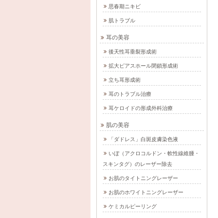
思春期ニキビ
肌トラブル
耳の美容
後天性耳垂裂形成術
拡大ピアスホール閉鎖形成術
立ち耳形成術
耳のトラブル治療
耳ケロイドの形成外科治療
肌の美容
「ダドレス」白斑皮膚染色液
いぼ（アクロコルドン・軟性線維腫・
スキンタグ）のレーザー除去
お肌のタイトニングレーザー
お肌のホワイトニングレーザー
ケミカルピーリング