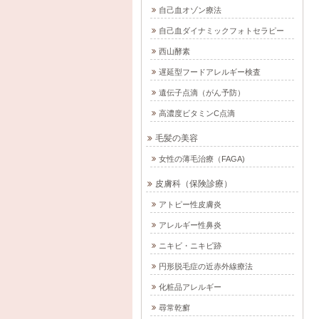
自己血オゾン療法
自己血ダイナミックフォトセラピー
西山酵素
遅延型フードアレルギー検査
遺伝子点滴（がん予防）
高濃度ビタミンC点滴
毛髪の美容
女性の薄毛治療（FAGA)
皮膚科（保険診療）
アトピー性皮膚炎
アレルギー性鼻炎
ニキビ・ニキビ跡
円形脱毛症の近赤外線療法
化粧品アレルギー
尋常乾癬