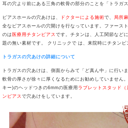
耳の穴より前にある三角の軟骨の部分のことを
「トラガ
ピアスホールの穴あけは、
ドクターによる施術
で、
局所
全なピアスホールの穴開けを行なっています。ファース
のは
医療用チタンピアス
です。チタンは、人工関節など
題の無い素材です。 クリニックで は、来院時にチタン
トラガスの穴あけの詳細について
トラガスの穴あけは、側面からみて「ど真ん中」に行い
軟骨の厚さが徐々に厚くなるためにお勧めしていません。
キー)のヘッドつきの6mmの医療用
ラブレットスタッド（
ンピアス
で穴あけをしています。