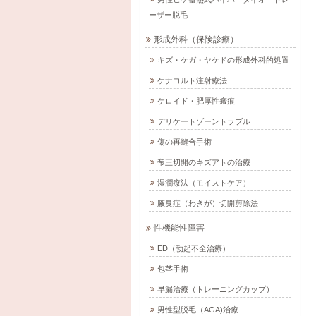
ーザー脱毛
形成外科（保険診療）
キズ・ケガ・ヤケドの形成外科的処置
ケナコルト注射療法
ケロイド・肥厚性瘢痕
デリケートゾーントラブル
傷の再縫合手術
帝王切開のキズアトの治療
湿潤療法（モイストケア）
腋臭症（わきが）切開剪除法
性機能性障害
ED（勃起不全治療）
包茎手術
早漏治療（トレーニングカップ）
男性型脱毛（AGA)治療