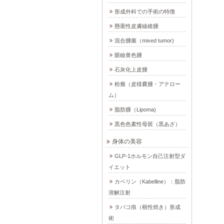
形成外科での手術の特徴
懸垂性皮膚線維腫
混合腫瘍（mixed tumor)
眼瞼黄色腫
石灰化上皮腫
粉瘤（皮様嚢腫・アテロー
ム）
脂肪腫（Lipoma)
黒色色素性母斑（黒あざ）
身体の美容
GLP-1ホルモン自己注射型ダ
イエット
カベリン（Kabelline）：脂肪
溶解注射
タバコ痕（根性焼き）形成
術