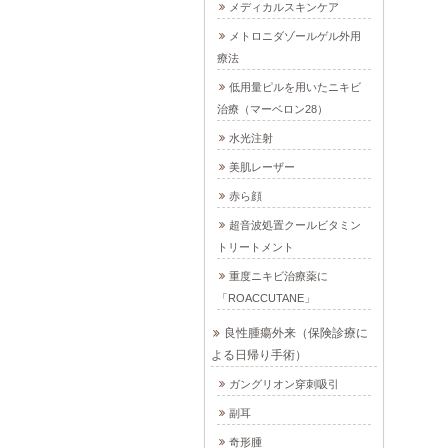
メディカルスキンケア
メトロニダゾールゲル外用
療法
低用量ピルを用いたニキビ
治療（マーベロン28）
水光注射
美肌レーザー
赤ら顔
超音波処置クールビタミン
トリートメント
重度ニキビ治療薬に
「ROACCUTANE」
良性腫瘍外来（保険診療に
よる日帰り手術）
ガングリオン穿刺吸引
副耳
奇形腫