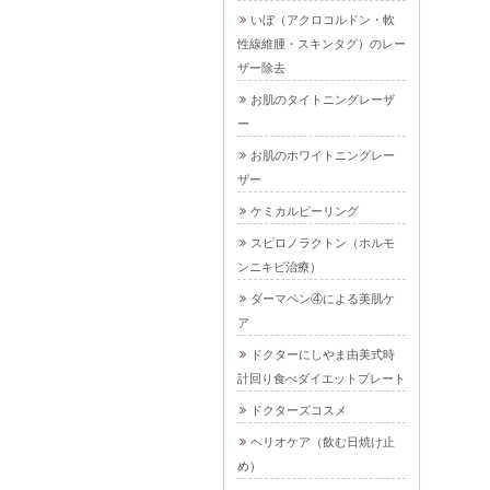
いぼ（アクロコルドン・軟
性線維腫・スキンタグ）のレー
ザー除去
お肌のタイトニングレーザ
ー
お肌のホワイトニングレー
ザー
ケミカルピーリング
スピロノラクトン（ホルモ
ンニキビ治療）
ダーマペン④による美肌ケ
ア
ドクターにしやま由美式時
計回り食べダイエットプレート
ドクターズコスメ
ヘリオケア（飲む日焼け止
め）