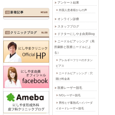
アンケート結果
外国人患者様からの声
新着記事
NEWS
オンライン診療
スタッフブログ
クリニックブログ
BLOG
ドクターにしやま由美Blog
ニードルピアッシング（局
所麻酔と医療ニードルによ
る）
アレルギーフリーのチタン
ピアス
ニードルピアッシング：穴
開け料金表
医療レーザー脱毛
IVOレーザー脱毛
男性ヒゲ蓄熱式ハイパーダ
イオードレーザー脱毛