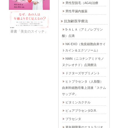
男性型脱毛（AGA)治療
男性早漏内服薬
抗加齢医学療法
5-ＡＬＡ（アミノレブリン
著書「美女のスイッチ」
酸）点滴
NK-EXO（免疫細胞由来サイ
トカイン＆エクソソーム）
NMN（ニコチンアミドモノ
ヌクレオチド）点滴療法
ドクターズサプリメント
ヒトプラセンタ（人胎盤）
由来幹細胞培養上清液「ステム
サップ-P」
ビタミンカクテル
ピュアプラセンタD.R.
プラセンタ
更年期障害のエストラジオ