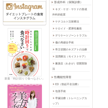
形成外科（保険診療）
キズ・ケガ・ヤケドの形成
外科的処置
ケナコルト注射療法
ケロイド・肥厚性瘢痕
デリケートゾーントラブル
傷の再縫合手術
帝王切開のキズアトの治療
湿潤療法（モイストケア）
腋臭症（わきが）切開剪除
法
性機能性障害
著書「時計回りで食べなさい」
ED（勃起不全治療）
包茎手術
早漏治療（トレーニングカ
ップ）