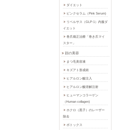
ダイエット
ピンクセラム（Pink Serum)
リベルサス（GLP-1）内服ダ
イエット
巻爪矯正治療「巻き爪マイ
スター」
顔の美容
まつ毛美容液
キズアト形成術
ヒアルロン酸注入
ヒアルロン酸溶解注射
ヒューマンコラーゲン
（Human collagen)
ホクロ（黒子）のレーザー
除去
ボトックス