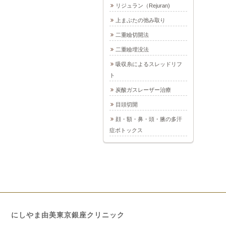
リジュラン（Rejuran)
上まぶたの弛み取り
二重瞼切開法
二重瞼埋没法
吸収糸によるスレッドリフ
ト
炭酸ガスレーザー治療
目頭切開
顔・額・鼻・頭・腋の多汗
症ボトックス
にしやま由美東京銀座クリニック