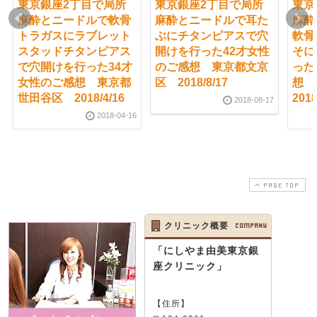
東京銀座2丁目で局所
東京銀座2丁目で局所
東京
麻酔とニードルで軟骨
麻酔とニードルで耳た
麻酔
トラガスにラブレット
ぶにチタンピアスで穴
軟骨
スタッドチタンピアス
開けを行った42才女性
そに
で穴開けを行った34才
のご感想 東京都文京
った
女性のご感想 東京都
区 2018/8/17
想
世田谷区 2018/4/16
2018
2018-08-17
2018-04-16
PAGE TOP
クリニック概要
COMPANY
「にしやま由美東京銀
座クリニック」
【住所】