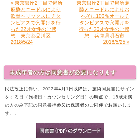
« 東京銀座2丁目で局所
東京銀座2丁目で局所麻
麻酔とニードルにより
酔とニードルによりお
軟骨ヘリックスにチタ
へそに100％オールチ
ンピアスで穴開けを行
タンピアスで穴開けを
った22才女性のご感
行った20才女性のご感
想 東京都品川区
想 兵庫県明石市
2018/5/24
2018/5/25 »
未成年者の方は同意書が必要になります
民法改正に伴い、2022年4月1日以降は、施術同意書にサイン
をする日（施術日・カウンセリング日）の時点で、18歳未満
の方のみ下記の同意書持参又は保護者のご同伴でお願いしま
す。。