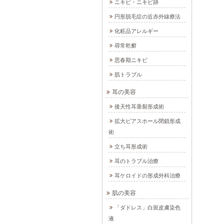
ニキビ・ニキビ跡
円形脱毛症の近赤外線療法
化粧品アレルギー
尋常乾癬
思春期ニキビ
肌トラブル
耳の美容
後天性耳垂裂形成術
拡大ピアスホール閉鎖形成
術
立ち耳形成術
耳のトラブル治療
耳ケロイドの形成外科治療
肌の美容
「ダドレス」白斑皮膚染色
液