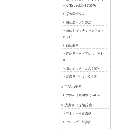
ール(Estradiol)補充療法
栄養医学療法
自己血オゾン療法
自己血ダイナミックフォト
セラピー
西山酵素
遅延型フードアレルギー検
査
遺伝子点滴（がん予防）
高濃度ビタミンC点滴
毛髪の美容
女性の薄毛治療（FAGA)
皮膚科（保険診療）
アトピー性皮膚炎
アレルギー性鼻炎