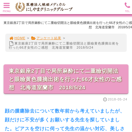
MENU
TEL
東京銀座2丁目で局所麻酔にて二重瞼切開法と眼瞼黄色腫摘出術を行った66才女性のご感
想 北海道室蘭市 2018/5/24
HOME
>
アンケート結果
>
東京銀座2丁目で局所麻酔にて二重瞼切開法と眼瞼黄色腫摘出術を
行った66才女性のご感想 北海道室蘭市 2018/5/24
東京銀座2丁目で局所麻酔にて二重瞼切開法
と眼瞼黄色腫摘出術を行った66才女性のご感
想 北海道室蘭市 2018/5/24
2018-05-24
顔の腫瘍除去について数年前から考えていましたが、
顔だけに不安が多くお願いする先生を探していまし
た。ピアスを空けに伺って先生の温かい対応、美しさ