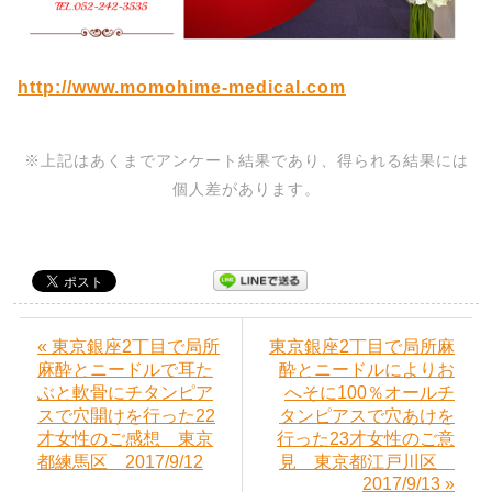
http://www.momohime-medical.com
※上記はあくまでアンケート結果であり、得られる結果には
個人差があります。
« 東京銀座2丁目で局所
東京銀座2丁目で局所麻
麻酔とニードルで耳た
酔とニードルによりお
ぶと軟骨にチタンピア
へそに100％オールチ
スで穴開けを行った22
タンピアスで穴あけを
才女性のご感想 東京
行った23才女性のご意
都練馬区 2017/9/12
見 東京都江戸川区
2017/9/13 »