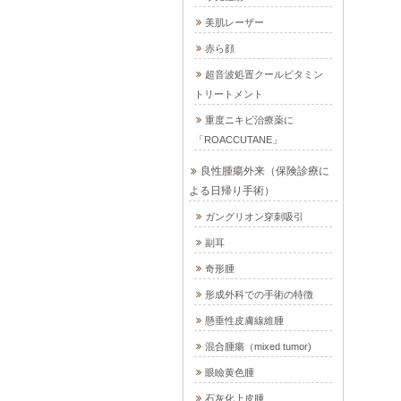
美肌レーザー
赤ら顔
超音波処置クールビタミン
トリートメント
重度ニキビ治療薬に
「ROACCUTANE」
良性腫瘍外来（保険診療に
よる日帰り手術）
ガングリオン穿刺吸引
副耳
奇形腫
形成外科での手術の特徴
懸垂性皮膚線維腫
混合腫瘍（mixed tumor)
眼瞼黄色腫
石灰化上皮腫