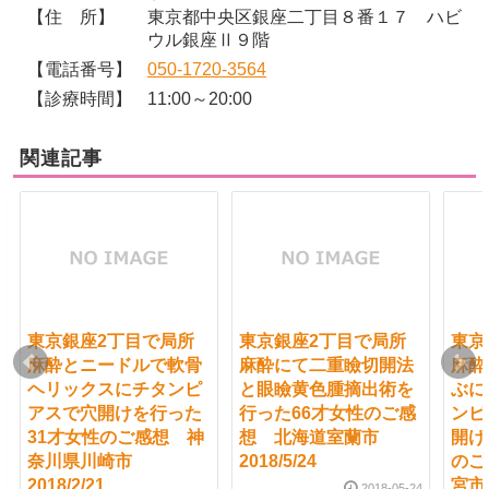
【住 所】
東京都中央区銀座二丁目８番１７ ハビ
ウル銀座Ⅱ９階
【電話番号】
050-1720-3564
【診療時間】
11:00～20:00
関連記事
東京銀座2丁目で局所
東京銀座2丁目で局所
東京
麻酔とニードルで軟骨
麻酔にて二重瞼切開法
麻酔
ヘリックスにチタンピ
と眼瞼黄色腫摘出術を
ぶに
アスで穴開けを行った
行った66才女性のご感
ンピ
31才女性のご感想 神
想 北海道室蘭市
開け
奈川県川崎市
2018/5/24
のご
2018/2/21
宮市 
2018-05-24