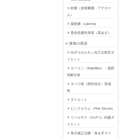
粉瘤（皮様嚢腫・アテロー
ム）
脂肪腫（Lipoma)
黒色色素性母斑（黒あざ）
身体の美容
GLP-1ホルモン自己注射型ダ
イエット
カベリン（Kabelline）：脂肪
溶解注射
タバコ痕（根性焼き）形成
術
ダイエット
ピンクセラム（Pink Serum)
リベルサス（GLP-1）内服ダ
イエット
巻爪矯正治療「巻き爪マイ