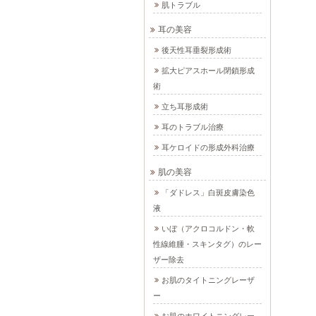
肌トラブル
耳の美容
後天性耳垂裂形成術
拡大ピアスホール閉鎖形成
術
立ち耳形成術
耳のトラブル治療
耳ケロイドの形成外科治療
肌の美容
「ダドレス」白斑皮膚染色
液
いぼ（アクロコルドン・軟
性線維腫・スキンタグ）のレー
ザー除去
お肌のタイトニングレーザ
ー
お肌のホワイトニングレー