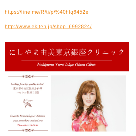
https://line.me/R/ti/p/%40hlq6452e
http://www.ekiten.jp/shop_6992824/