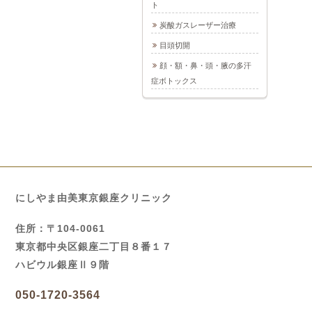
ト
炭酸ガスレーザー治療
目頭切開
顔・額・鼻・頭・腋の多汗
症ボトックス
にしやま由美東京銀座クリニック
住所：〒104-0061
東京都中央区銀座二丁目８番１７
ハビウル銀座Ⅱ９階
050-1720-3564