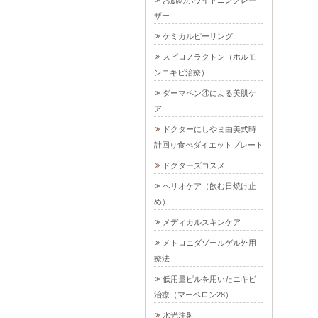
ザー
ケミカルピーリング
スピロノラクトン（ホルモ
ンニキビ治療）
ダーマペン④による美肌ケ
ア
ドクターにしやま由美式時
計回り食べダイエットプレート
ドクターズコスメ
ヘリオケア（飲む日焼け止
め）
メディカルスキンケア
メトロニダゾールゲル外用
療法
低用量ピルを用いたニキビ
治療（マーベロン28）
水光注射