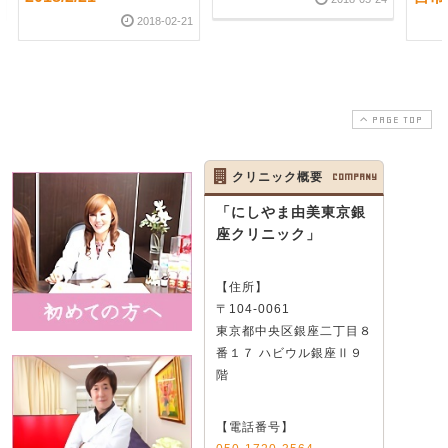
2018-02-21
PAGE TOP
クリニック概要
COMPANY
「にしやま由美東京銀
座クリニック」
【住所】
〒104-0061
東京都中央区銀座二丁目８
番１７ ハビウル銀座Ⅱ９
階
【電話番号】