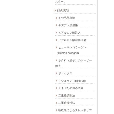
スター」
顔の美容
まつ毛美容液
キズアト形成術
ヒアルロン酸注入
ヒアルロン酸溶解注射
ヒューマンコラーゲン
（Human collagen)
ホクロ（黒子）のレーザー
除去
ボトックス
リジュラン（Rejuran)
上まぶたの弛み取り
二重瞼切開法
二重瞼埋没法
吸収糸によるスレッドリフ