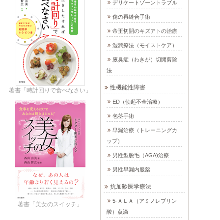
デリケートゾーントラブル
傷の再縫合手術
帝王切開のキズアトの治療
湿潤療法（モイストケア）
腋臭症（わきが）切開剪除
法
性機能性障害
著書「時計回りで食べなさい」
ED（勃起不全治療）
包茎手術
早漏治療（トレーニングカ
ップ）
男性型脱毛（AGA)治療
男性早漏内服薬
抗加齢医学療法
5-ＡＬＡ（アミノレブリン
著書「美女のスイッチ」
酸）点滴