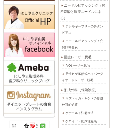
ニードルピアッシング（局
所麻酔と医療ニードルによ
る）
アレルギーフリーのチタン
ピアス
ニードルピアッシング：穴
開け料金表
医療レーザー脱毛
IVOレーザー脱毛
男性ヒゲ蓄熱式ハイパーダ
イオードレーザー脱毛
形成外科（保険診療）
キズ・ケガ・ヤケドの形成
外科的処置
ケナコルト注射療法
ケロイド・肥厚性瘢痕