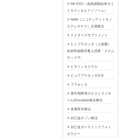
NK-EXO（免疫細胞由来サイ
トカイン＆エクソソーム）
NMN（ニコチンアミドモノ
ヌクレオチド）点滴療法
ドクターズサプリメント
ヒトプラセンタ（人胎盤）
由来幹細胞培養上清液「ステム
サップ-P」
ビタミンカクテル
ピュアプラセンタD.R.
プラセンタ
更年期障害のエストラジオ
ール(Estradiol)補充療法
栄養医学療法
自己血オゾン療法
自己血ダイナミックフォト
セラピー