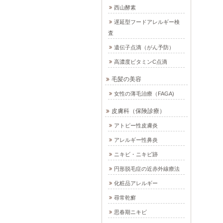
西山酵素
遅延型フードアレルギー検
査
遺伝子点滴（がん予防）
高濃度ビタミンC点滴
毛髪の美容
女性の薄毛治療（FAGA)
皮膚科（保険診療）
アトピー性皮膚炎
アレルギー性鼻炎
ニキビ・ニキビ跡
円形脱毛症の近赤外線療法
化粧品アレルギー
尋常乾癬
思春期ニキビ