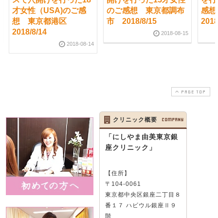
才女性（USA)のご感
のご感想 東京都調布
感
想 東京都港区
市 2018/8/15
2018
2018/8/14
2018-08-15
2018-08-14
PAGE TOP
クリニック概要
COMPANY
「にしやま由美東京銀
座クリニック」
【住所】
〒104-0061
東京都中央区銀座二丁目８
番１７ ハビウル銀座Ⅱ９
階