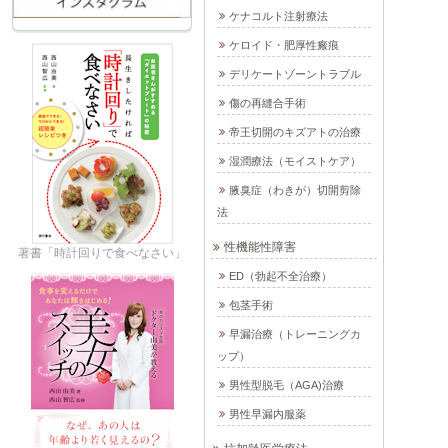
ケナコルト注射療法
ケロイド・肥厚性瘢痕
デリケートゾーントラブル
傷の再縫合手術
帝王切開のキズアトの治療
湿潤療法（モイストケア）
腋臭症（わきが）切開剪除
法
性機能性障害
著書「時計回りで食べなさい」
ED（勃起不全治療）
包茎手術
早漏治療（トレーニングカ
ップ）
男性型脱毛（AGA)治療
男性早漏内服薬