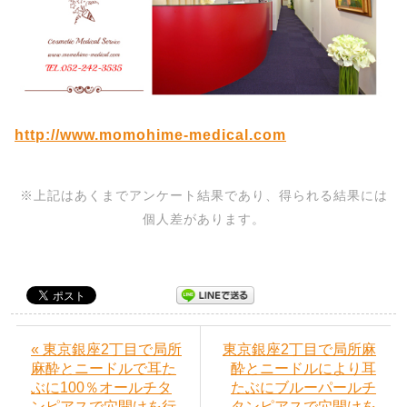
http://www.momohime-medical.com
※上記はあくまでアンケート結果であり、得られる結果には
個人差があります。
« 東京銀座2丁目で局所
東京銀座2丁目で局所麻
麻酔とニードルで耳た
酔とニードルにより耳
ぶに100％オールチタ
たぶにブルーパールチ
ンピアスで穴開けを行
タンピアスで穴開けを