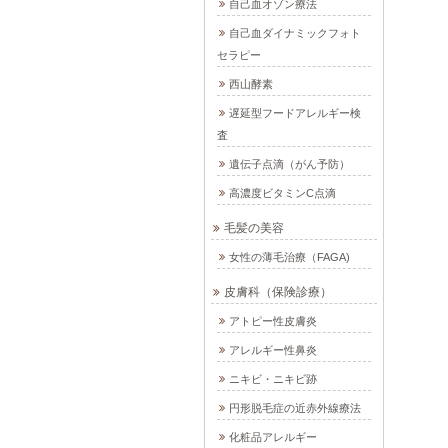
自己血オゾン療法
自己血ダイナミックフォト
セラピー
西山酵素
遅延型フードアレルギー検
査
遺伝子点滴（がん予防）
高濃度ビタミンC点滴
毛髪の美容
女性の薄毛治療（FAGA)
皮膚科（保険診療）
アトピー性皮膚炎
アレルギー性鼻炎
ニキビ・ニキビ跡
円形脱毛症の近赤外線療法
化粧品アレルギー