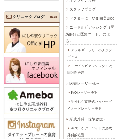
オンライン診療
スタッフブログ
クリニックブログ
BLOG
ドクターにしやま由美Blog
ニードルピアッシング（局
所麻酔と医療ニードルによ
る）
アレルギーフリーのチタン
ピアス
ニードルピアッシング：穴
開け料金表
医療レーザー脱毛
IVOレーザー脱毛
男性ヒゲ蓄熱式ハイパーダ
イオードレーザー脱毛
形成外科（保険診療）
キズ・ケガ・ヤケドの形成
外科的処置