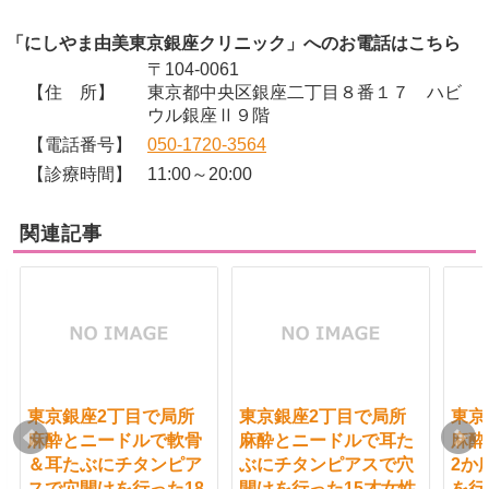
「にしやま由美東京銀座クリニック」へのお電話はこちら
〒104-0061
【住 所】
東京都中央区銀座二丁目８番１７ ハビ
ウル銀座Ⅱ９階
【電話番号】
050-1720-3564
【診療時間】
11:00～20:00
関連記事
東京銀座2丁目で局所
東京銀座2丁目で局所
東京
麻酔とニードルで軟骨
麻酔とニードルで耳た
麻酔
＆耳たぶにチタンピア
ぶにチタンピアスで穴
2か
スで穴開けを行った18
開けを行った15才女性
を行