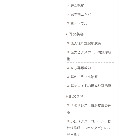
尋常乾癬
思春期ニキビ
肌トラブル
耳の美容
後天性耳垂裂形成術
拡大ピアスホール閉鎖形成
術
立ち耳形成術
耳のトラブル治療
耳ケロイドの形成外科治療
肌の美容
「ダドレス」白斑皮膚染色
液
いぼ（アクロコルドン・軟
性線維腫・スキンタグ）のレー
ザー除去