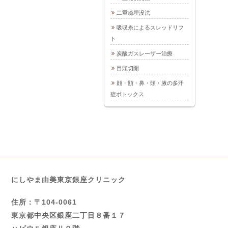
二重瞼埋没法
吸収糸によるスレッドリフ
ト
炭酸ガスレーザー治療
目頭切開
顔・額・鼻・頭・腋の多汗
症ボトックス
にしやま由美東京銀座クリニック
住所：〒104-0061
東京都中央区銀座二丁目８番１７