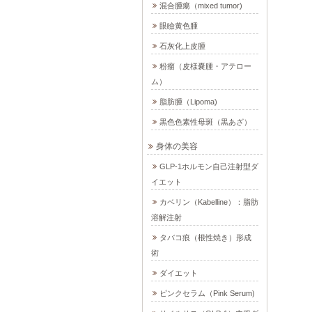
混合腫瘍（mixed tumor)
眼瞼黄色腫
石灰化上皮腫
粉瘤（皮様嚢腫・アテロー
ム）
脂肪腫（Lipoma)
黒色色素性母斑（黒あざ）
身体の美容
GLP-1ホルモン自己注射型ダ
イエット
カベリン（Kabelline）：脂肪
溶解注射
タバコ痕（根性焼き）形成
術
ダイエット
ピンクセラム（Pink Serum)