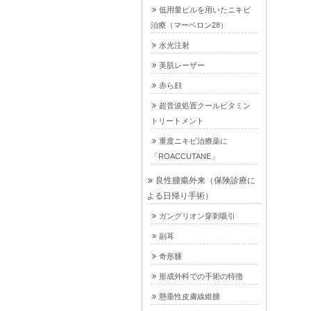
低用量ピルを用いたニキビ
治療（マーベロン28）
水光注射
美肌レーザー
赤ら顔
超音波処置クールビタミン
トリートメント
重度ニキビ治療薬に
「ROACCUTANE」
良性腫瘍外来（保険診療に
よる日帰り手術）
ガングリオン穿刺吸引
副耳
奇形腫
形成外科での手術の特徴
懸垂性皮膚線維腫