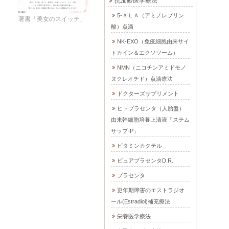
抗加齢医学療法
5-ＡＬＡ（アミノレブリン
著書「美女のスイッチ」
酸）点滴
NK-EXO（免疫細胞由来サイ
トカイン＆エクソソーム）
NMN（ニコチンアミドモノ
ヌクレオチド）点滴療法
ドクターズサプリメント
ヒトプラセンタ（人胎盤）
由来幹細胞培養上清液「ステム
サップ-P」
ビタミンカクテル
ピュアプラセンタD.R.
プラセンタ
更年期障害のエストラジオ
ール(Estradiol)補充療法
栄養医学療法