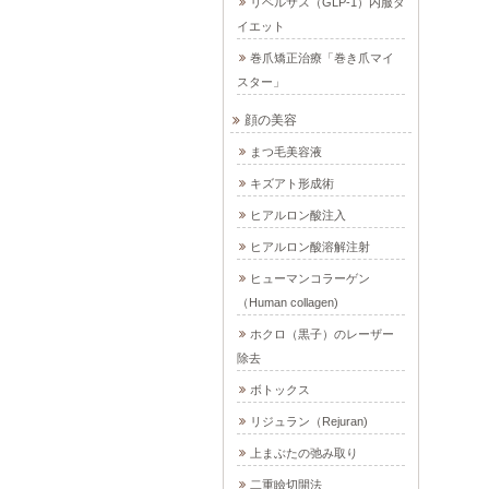
リベルサス（GLP-1）内服ダ
イエット
巻爪矯正治療「巻き爪マイ
スター」
顔の美容
まつ毛美容液
キズアト形成術
ヒアルロン酸注入
ヒアルロン酸溶解注射
ヒューマンコラーゲン
（Human collagen)
ホクロ（黒子）のレーザー
除去
ボトックス
リジュラン（Rejuran)
上まぶたの弛み取り
二重瞼切開法