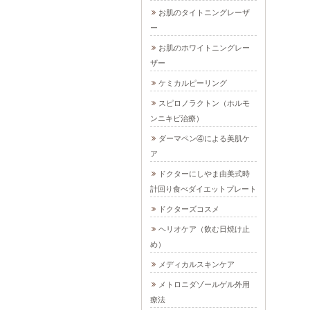
お肌のタイトニングレーザ
ー
お肌のホワイトニングレー
ザー
ケミカルピーリング
スピロノラクトン（ホルモ
ンニキビ治療）
ダーマペン④による美肌ケ
ア
ドクターにしやま由美式時
計回り食べダイエットプレート
ドクターズコスメ
ヘリオケア（飲む日焼け止
め）
メディカルスキンケア
メトロニダゾールゲル外用
療法