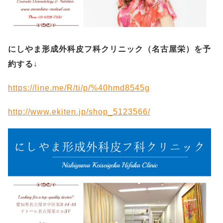
にしやま形成外科皮フ科クリニック（名古屋栄）を予
約する
↓
https://line.me/R/ti/p/%40hmd8545g
http://www.ekiten.jp/shop_5123566/