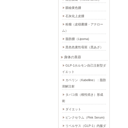
眼瞼黄色腫
石灰化上皮腫
粉瘤（皮様嚢腫・アテロー
ム）
脂肪腫（Lipoma)
黒色色素性母斑（黒あざ）
身体の美容
GLP-1ホルモン自己注射型ダ
イエット
カベリン（Kabelline）：脂肪
溶解注射
タバコ痕（根性焼き）形成
術
ダイエット
ピンクセラム（Pink Serum)
リベルサス（GLP-1）内服ダ