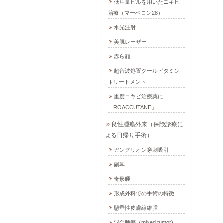
低用量ピルを用いたニキビ
治療（マーベロン28）
水光注射
美肌レーザー
赤ら顔
超音波処置クールビタミン
トリートメント
重度ニキビ治療薬に
「ROACCUTANE」
良性腫瘍外来（保険診療に
よる日帰り手術）
ガングリオン穿刺吸引
副耳
奇形腫
形成外科での手術の特徴
懸垂性皮膚線維腫
混合腫瘍（mixed tumor)