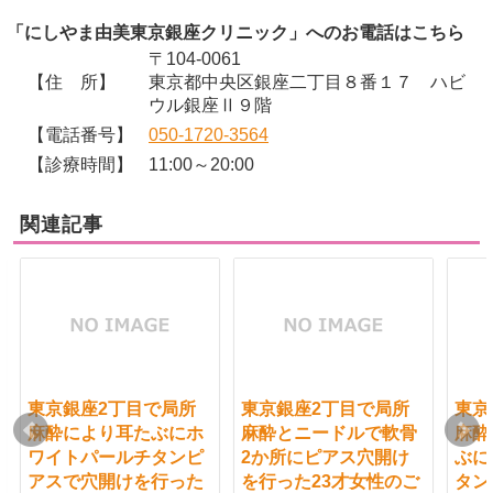
「にしやま由美東京銀座クリニック」へのお電話はこちら
〒104-0061
【住 所】
東京都中央区銀座二丁目８番１７ ハビ
ウル銀座Ⅱ９階
【電話番号】
050-1720-3564
【診療時間】
11:00～20:00
関連記事
東京銀座2丁目で局所
東京銀座2丁目で局所
東京
麻酔により耳たぶにホ
麻酔とニードルで軟骨
麻酔
ワイトパールチタンピ
2か所にピアス穴開け
ぶに
アスで穴開けを行った
を行った23才女性のご
タン