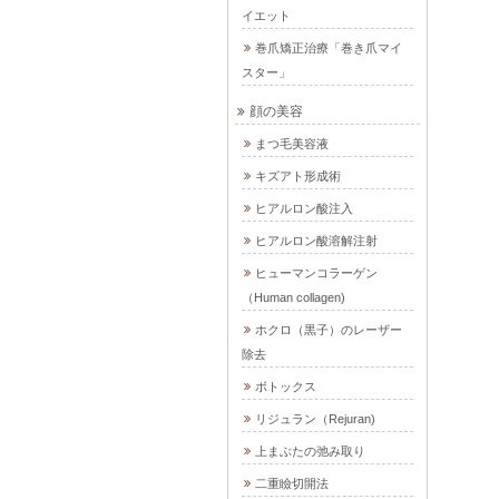
イエット
巻爪矯正治療「巻き爪マイ
スター」
顔の美容
まつ毛美容液
キズアト形成術
ヒアルロン酸注入
ヒアルロン酸溶解注射
ヒューマンコラーゲン
（Human collagen)
ホクロ（黒子）のレーザー
除去
ボトックス
リジュラン（Rejuran)
上まぶたの弛み取り
二重瞼切開法