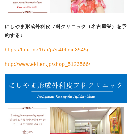
にしやま形成外科皮フ科クリニック（名古屋栄）を予
約する
↓
https://line.me/R/ti/p/%40hmd8545g
http://www.ekiten.jp/shop_5123566/