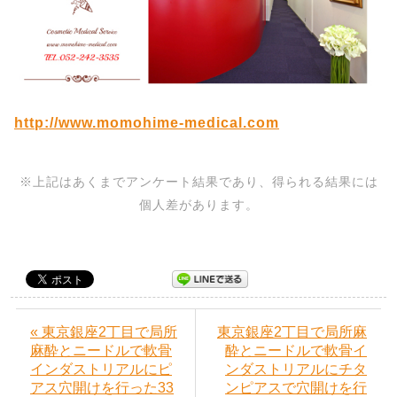
http://www.momohime-medical.com
※上記はあくまでアンケート結果であり、得られる結果には
個人差があります。
« 東京銀座2丁目で局所
東京銀座2丁目で局所麻
麻酔とニードルで軟骨
酔とニードルで軟骨イ
インダストリアルにピ
ンダストリアルにチタ
アス穴開けを行った33
ンピアスで穴開けを行