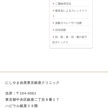
二重瞼埋没法
吸収糸によるスレッドリフ
ト
炭酸ガスレーザー治療
目頭切開
顔・額・鼻・頭・腋の多汗
症ボトックス
にしやま由美東京銀座クリニック
住所：〒104-0061
東京都中央区銀座二丁目８番１７
ハビウル銀座Ⅱ９階