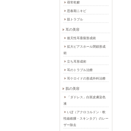
尋常乾癬
思春期ニキビ
肌トラブル
耳の美容
後天性耳垂裂形成術
拡大ピアスホール閉鎖形成
術
立ち耳形成術
耳のトラブル治療
耳ケロイドの形成外科治療
肌の美容
「ダドレス」白斑皮膚染色
液
いぼ（アクロコルドン・軟
性線維腫・スキンタグ）のレー
ザー除去