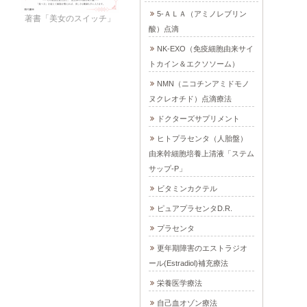
5-ＡＬＡ（アミノレブリン
著書「美女のスイッチ」
酸）点滴
NK-EXO（免疫細胞由来サイ
トカイン＆エクソソーム）
NMN（ニコチンアミドモノ
ヌクレオチド）点滴療法
ドクターズサプリメント
ヒトプラセンタ（人胎盤）
由来幹細胞培養上清液「ステム
サップ-P」
ビタミンカクテル
ピュアプラセンタD.R.
プラセンタ
更年期障害のエストラジオ
ール(Estradiol)補充療法
栄養医学療法
自己血オゾン療法