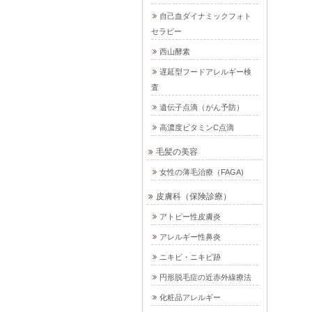
自己血ダイナミックフォト
セラピー
西山酵素
遅延型フードアレルギー検
査
遺伝子点滴（がん予防）
高濃度ビタミンC点滴
毛髪の美容
女性の薄毛治療（FAGA)
皮膚科（保険診療）
アトピー性皮膚炎
アレルギー性鼻炎
ニキビ・ニキビ跡
円形脱毛症の近赤外線療法
化粧品アレルギー