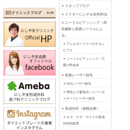
スタッフブログ
クリニックブログ
BLOG
ドクターにしやま由美Blog
ニードルピアッシング（局
所麻酔と医療ニードルによ
る）
アレルギーフリーのチタン
ピアス
ニードルピアッシング：穴
開け料金表
医療レーザー脱毛
IVOレーザー脱毛
男性ヒゲ蓄熱式ハイパーダ
イオードレーザー脱毛
形成外科（保険診療）
キズ・ケガ・ヤケドの形成
外科的処置