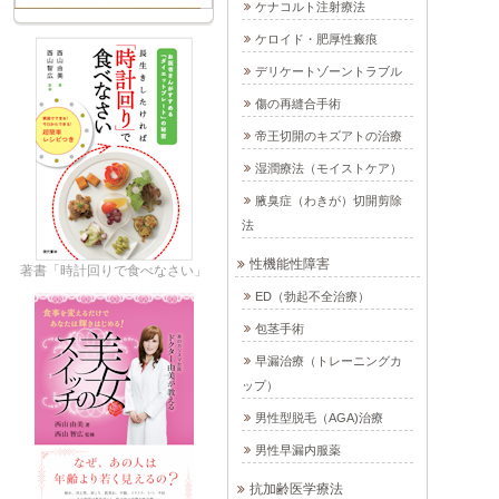
ケナコルト注射療法
ケロイド・肥厚性瘢痕
デリケートゾーントラブル
傷の再縫合手術
帝王切開のキズアトの治療
湿潤療法（モイストケア）
腋臭症（わきが）切開剪除
法
性機能性障害
著書「時計回りで食べなさい」
ED（勃起不全治療）
包茎手術
早漏治療（トレーニングカ
ップ）
男性型脱毛（AGA)治療
男性早漏内服薬
抗加齢医学療法