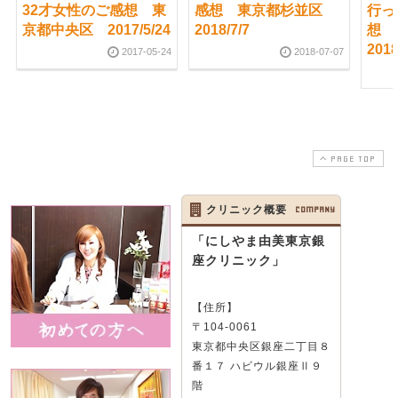
32才女性のご感想 東
感想 東京都杉並区
行っ
京都中央区 2017/5/24
2018/7/7
想
2018
2017-05-24
2018-07-07
PAGE TOP
クリニック概要
COMPANY
「にしやま由美東京銀
座クリニック」
【住所】
〒104-0061
東京都中央区銀座二丁目８
番１７ ハビウル銀座Ⅱ９
階