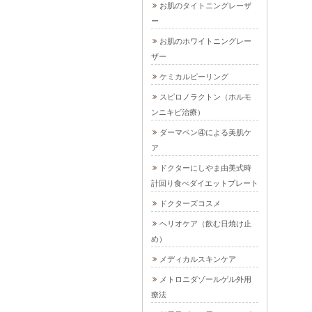
お肌のタイトニングレーザ
ー
お肌のホワイトニングレー
ザー
ケミカルピーリング
スピロノラクトン（ホルモ
ンニキビ治療）
ダーマペン④による美肌ケ
ア
ドクターにしやま由美式時
計回り食べダイエットプレート
ドクターズコスメ
ヘリオケア（飲む日焼け止
め）
メディカルスキンケア
メトロニダゾールゲル外用
療法