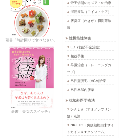
帝王切開のキズアトの治療
湿潤療法（モイストケア）
腋臭症（わきが）切開剪除
法
性機能性障害
著書「時計回りで食べなさい」
ED（勃起不全治療）
包茎手術
早漏治療（トレーニングカ
ップ）
男性型脱毛（AGA)治療
男性早漏内服薬
抗加齢医学療法
5-ＡＬＡ（アミノレブリン
著書「美女のスイッチ」
酸）点滴
NK-EXO（免疫細胞由来サイ
トカイン＆エクソソーム）