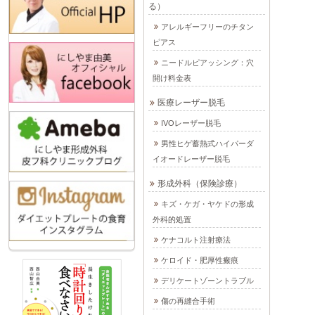
る）
アレルギーフリーのチタン
ピアス
ニードルピアッシング：穴
開け料金表
医療レーザー脱毛
IVOレーザー脱毛
男性ヒゲ蓄熱式ハイパーダ
イオードレーザー脱毛
形成外科（保険診療）
キズ・ケガ・ヤケドの形成
外科的処置
ケナコルト注射療法
ケロイド・肥厚性瘢痕
デリケートゾーントラブル
傷の再縫合手術