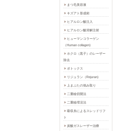
まつ毛美容液
キズアト形成術
ヒアルロン酸注入
ヒアルロン酸溶解注射
ヒューマンコラーゲン
（Human collagen)
ホクロ（黒子）のレーザー
除去
ボトックス
リジュラン（Rejuran)
上まぶたの弛み取り
二重瞼切開法
二重瞼埋没法
吸収糸によるスレッドリフ
ト
炭酸ガスレーザー治療