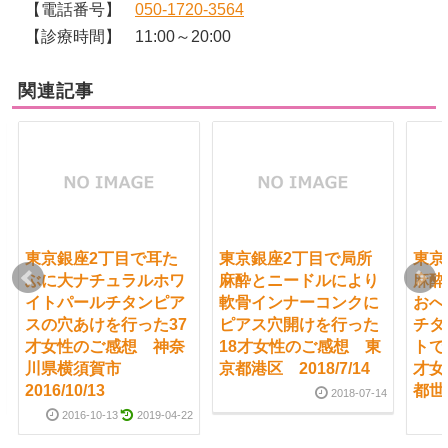
【電話番号】
050-1720-3564
【診療時間】
11:00～20:00
関連記事
東京銀座2丁目で耳た
東京銀座2丁目で局所
東京
ぶに大ナチュラルホワ
麻酔とニードルにより
麻酔
イトパールチタンピア
軟骨インナーコンクに
おへ
スの穴あけを行った37
ピアス穴開けを行った
チタ
才女性のご感想 神奈
18才女性のご感想 東
トで
川県横須賀市
京都港区 2018/7/14
才女
2016/10/13
都世田
2018-07-14
2016-10-13
2019-04-22