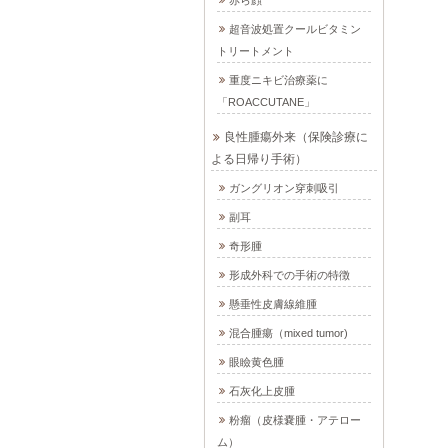
超音波処置クールビタミン
トリートメント
重度ニキビ治療薬に
「ROACCUTANE」
良性腫瘍外来（保険診療に
よる日帰り手術）
ガングリオン穿刺吸引
副耳
奇形腫
形成外科での手術の特徴
懸垂性皮膚線維腫
混合腫瘍（mixed tumor)
眼瞼黄色腫
石灰化上皮腫
粉瘤（皮様嚢腫・アテロー
ム）