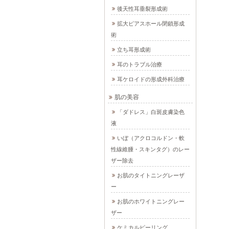
後天性耳垂裂形成術
拡大ピアスホール閉鎖形成
術
立ち耳形成術
耳のトラブル治療
耳ケロイドの形成外科治療
肌の美容
「ダドレス」白斑皮膚染色
液
いぼ（アクロコルドン・軟
性線維腫・スキンタグ）のレー
ザー除去
お肌のタイトニングレーザ
ー
お肌のホワイトニングレー
ザー
ケミカルピーリング