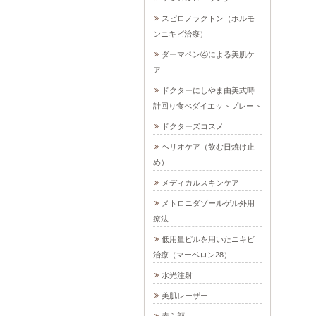
スピロノラクトン（ホルモ
ンニキビ治療）
ダーマペン④による美肌ケ
ア
ドクターにしやま由美式時
計回り食べダイエットプレート
ドクターズコスメ
ヘリオケア（飲む日焼け止
め）
メディカルスキンケア
メトロニダゾールゲル外用
療法
低用量ピルを用いたニキビ
治療（マーベロン28）
水光注射
美肌レーザー
赤ら顔