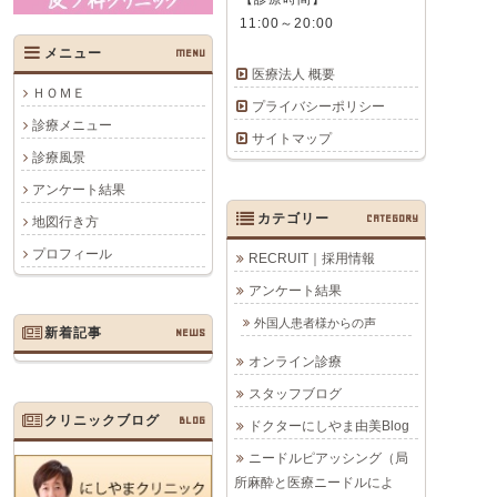
11:00～20:00
メニュー
MENU
医療法人 概要
ＨＯＭＥ
プライバシーポリシー
診療メニュー
サイトマップ
診療風景
アンケート結果
カテゴリー
CATEGORY
地図行き方
プロフィール
RECRUIT｜採用情報
アンケート結果
外国人患者様からの声
新着記事
NEWS
オンライン診療
スタッフブログ
クリニックブログ
BLOG
ドクターにしやま由美Blog
ニードルピアッシング（局
所麻酔と医療ニードルによ