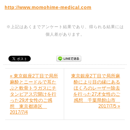
http://www.momohime-medical.com
※上記はあくまでアンケート結果であり、得られる結果には
個人差があります。
« 東京銀座2丁目で局所
東京銀座2丁目で局所麻
麻酔とニードルで耳た
酔により目の縁にある
ぶと軟骨トラガスにチ
ほくろのレーザー除去
タンピアス穴開けを行
を行った27才女性のご
った29才女性のご感
感想 千葉県館山市
2017/7/5 »
想 東京都港区
2017/7/4