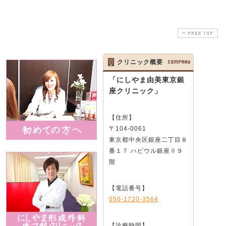
PAGE TOP
クリニック概要
COMPANY
「にしやま由美東京銀
座クリニック」
【住所】
〒104-0061
東京都中央区銀座二丁目８
番１７ ハビウル銀座Ⅱ９
階
【電話番号】
050-1720-3564
【診療時間】