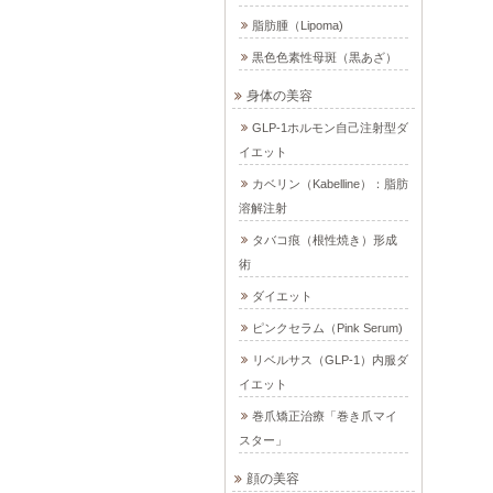
脂肪腫（Lipoma)
黒色色素性母斑（黒あざ）
身体の美容
GLP-1ホルモン自己注射型ダ
イエット
カベリン（Kabelline）：脂肪
溶解注射
タバコ痕（根性焼き）形成
術
ダイエット
ピンクセラム（Pink Serum)
リベルサス（GLP-1）内服ダ
イエット
巻爪矯正治療「巻き爪マイ
スター」
顔の美容