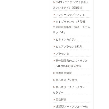
NMN（ニコチンアミドモノ
ヌクレオチド）点滴療法
ドクターズサプリメント
ヒトプラセンタ（人胎盤）
由来幹細胞培養上清液「ステム
サップ-P」
ビタミンカクテル
ピュアプラセンタD.R.
プラセンタ
更年期障害のエストラジオ
ール(Estradiol)補充療法
栄養医学療法
自己血オゾン療法
自己血ダイナミックフォト
セラピー
西山酵素
遅延型フードアレルギー検