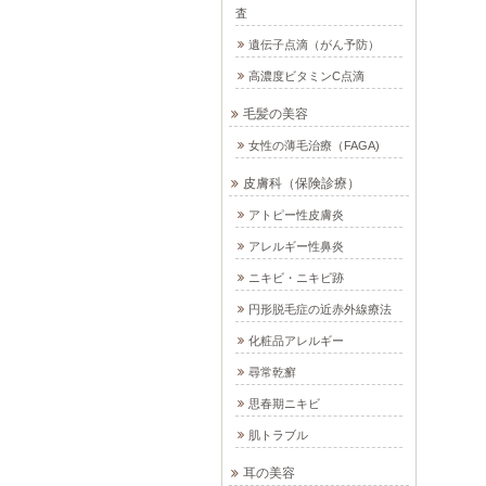
査
遺伝子点滴（がん予防）
高濃度ビタミンC点滴
毛髪の美容
女性の薄毛治療（FAGA)
皮膚科（保険診療）
アトピー性皮膚炎
アレルギー性鼻炎
ニキビ・ニキビ跡
円形脱毛症の近赤外線療法
化粧品アレルギー
尋常乾癬
思春期ニキビ
肌トラブル
耳の美容