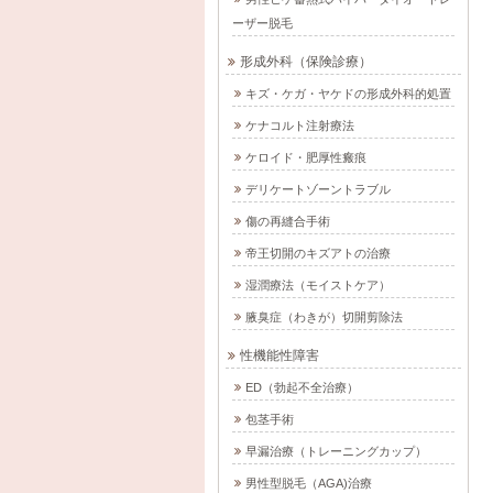
ーザー脱毛
形成外科（保険診療）
キズ・ケガ・ヤケドの形成外科的処置
ケナコルト注射療法
ケロイド・肥厚性瘢痕
デリケートゾーントラブル
傷の再縫合手術
帝王切開のキズアトの治療
湿潤療法（モイストケア）
腋臭症（わきが）切開剪除法
性機能性障害
ED（勃起不全治療）
包茎手術
早漏治療（トレーニングカップ）
男性型脱毛（AGA)治療