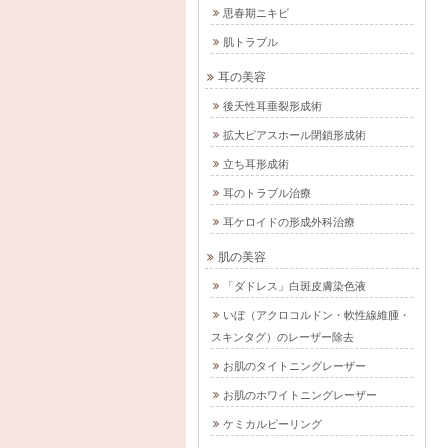
思春期ニキビ
肌トラブル
耳の美容
後天性耳垂裂形成術
拡大ピアスホール閉鎖形成術
立ち耳形成術
耳のトラブル治療
耳ケロイドの形成外科治療
肌の美容
「ダドレス」白斑皮膚染色液
いぼ（アクロコルドン・軟性線維腫・
スキンタグ）のレーザー除去
お肌のタイトニングレーザー
お肌のホワイトニングレーザー
ケミカルピーリング