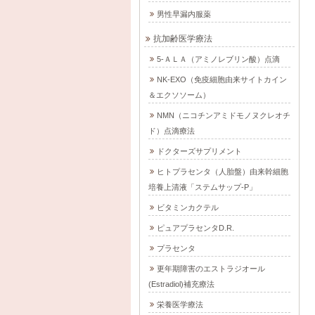
男性早漏内服薬
抗加齢医学療法
5-ＡＬＡ（アミノレブリン酸）点滴
NK-EXO（免疫細胞由来サイトカイン
＆エクソソーム）
NMN（ニコチンアミドモノヌクレオチ
ド）点滴療法
ドクターズサプリメント
ヒトプラセンタ（人胎盤）由来幹細胞
培養上清液「ステムサップ-P」
ビタミンカクテル
ピュアプラセンタD.R.
プラセンタ
更年期障害のエストラジオール
(Estradiol)補充療法
栄養医学療法