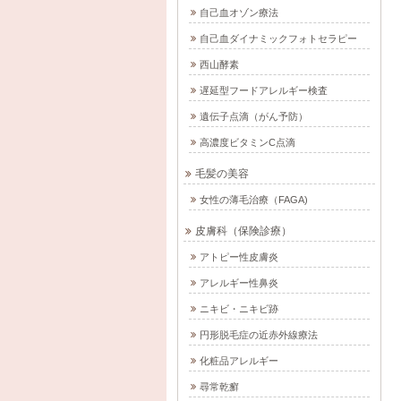
自己血オゾン療法
自己血ダイナミックフォトセラピー
西山酵素
遅延型フードアレルギー検査
遺伝子点滴（がん予防）
高濃度ビタミンC点滴
毛髪の美容
女性の薄毛治療（FAGA)
皮膚科（保険診療）
アトピー性皮膚炎
アレルギー性鼻炎
ニキビ・ニキビ跡
円形脱毛症の近赤外線療法
化粧品アレルギー
尋常乾癬