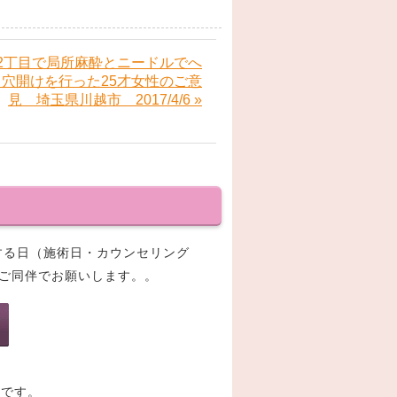
2丁目で局所麻酔とニードルでへ
穴開けを行った25才女性のご意
見 埼玉県川越市 2017/4/6 »
をする日（施術日・カウンセリング
のご同伴でお願いします。。
夫です。