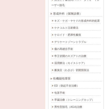
ーザー脱毛
形成外科（保険診療）
キズ・ケガ・ヤケドの形成外科的処置
ケナコルト注射療法
ケロイド・肥厚性瘢痕
デリケートゾーントラブル
傷の再縫合手術
帝王切開のキズアトの治療
湿潤療法（モイストケア）
腋臭症（わきが）切開剪除法
性機能性障害
ED（勃起不全治療）
包茎手術
早漏治療（トレーニングカップ）
男性型脱毛（AGA)治療