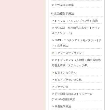
男性早漏内服薬
抗加齢医学療法
5-ＡＬＡ（アミノレブリン酸）点滴
NK-EXO（免疫細胞由来サイトカイン
＆エクソソーム）
NMN（ニコチンアミドモノヌクレオチ
ド）点滴療法
ドクターズサプリメント
ヒトプラセンタ（人胎盤）由来幹細胞
培養上清液「ステムサップ-P」
ビタミンカクテル
ピュアプラセンタD.R.
プラセンタ
更年期障害のエストラジオール
(Estradiol)補充療法
栄養医学療法