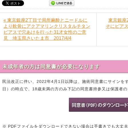
« 東京銀座2丁目で局所麻酔とニードルに
東京銀座
より軟骨にアクアマリンクリスタルチタン
そにピアス
ピアスで穴あけを行った31才女性のご意
見 埼玉県さいたま市 2017/4/4
未成年者の方は同意書が必要になります
民法改正に伴い、2022年4月1日以降は、施術同意書にサイン
日）の時点で、18歳未満の方のみ下記の同意書持参又は保護者
※ PDFファイルをダウンロードできない場合は手書きでも大丈