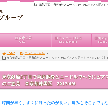
東京銀座2丁目で局所麻酔とニードルでへそにピアス穴開けを行った
診療風景
アンケート結果
地図
FLOW
QUESTIONNAIRE
ACCESS
HOME
>
アンケート結果
>
東京銀座2丁目で局所麻酔とニードルでへそにピアス穴開けを行った26才女性のご
東京銀座2丁目で局所麻酔とニードルでへそにピアス
のご意見 東京都練馬区 2017/4/6
時間が早く、すぐに終ったのが良い。痛みもそこまでは