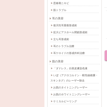
思春期ニキビ
肌トラブル
耳の美容
後天性耳垂裂形成術
拡大ピアスホール閉鎖形成術
立ち耳形成術
耳のトラブル治療
耳ケロイドの形成外科治療
肌の美容
「ダドレス」白斑皮膚染色液
いぼ（アクロコルドン・軟性線維腫・
スキンタグ）のレーザー除去
お肌のタイトニングレーザー
お肌のホワイトニングレーザー
ケミカルピーリング