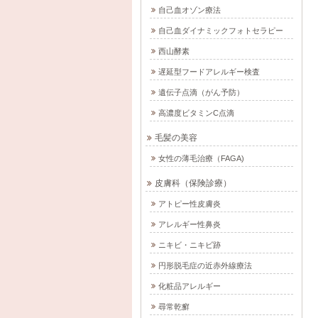
自己血オゾン療法
自己血ダイナミックフォトセラピー
西山酵素
遅延型フードアレルギー検査
遺伝子点滴（がん予防）
高濃度ビタミンC点滴
毛髪の美容
女性の薄毛治療（FAGA)
皮膚科（保険診療）
アトピー性皮膚炎
アレルギー性鼻炎
ニキビ・ニキビ跡
円形脱毛症の近赤外線療法
化粧品アレルギー
尋常乾癬