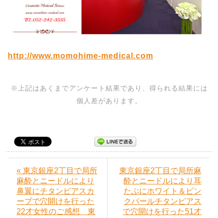
http://www.momohime-medical.com
※上記はあくまでアンケート結果であり、得られる結果には
個人差があります。
« 東京銀座2丁目で局所
東京銀座2丁目で局所麻
麻酔とニードルにより
酔とニードルにより耳
鼻翼にチタンピアスカ
たぶにホワイト＆ピン
ーブで穴開けを行った
クパールチタンピアス
22才女性のご感想 東
で穴開けを行った51才