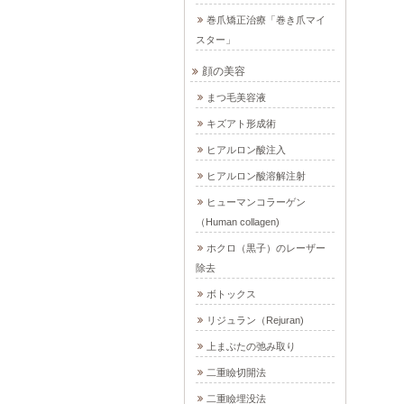
巻爪矯正治療「巻き爪マイ
スター」
顔の美容
まつ毛美容液
キズアト形成術
ヒアルロン酸注入
ヒアルロン酸溶解注射
ヒューマンコラーゲン
（Human collagen)
ホクロ（黒子）のレーザー
除去
ボトックス
リジュラン（Rejuran)
上まぶたの弛み取り
二重瞼切開法
二重瞼埋没法