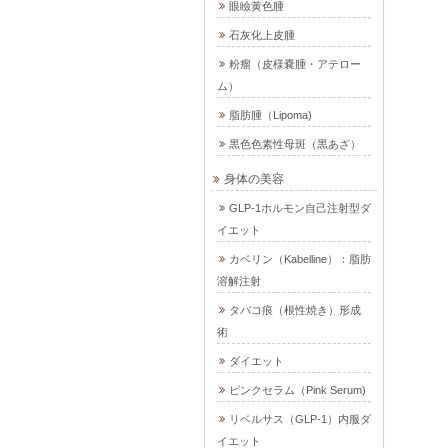
眼瞼黄色腫
石灰化上皮腫
粉瘤（皮様嚢腫・アテロー
ム）
脂肪腫（Lipoma)
黒色色素性母斑（黒あざ）
身体の美容
GLP-1ホルモン自己注射型ダ
イエット
カベリン（Kabelline）：脂肪
溶解注射
タバコ痕（根性焼き）形成
術
ダイエット
ピンクセラム（Pink Serum)
リベルサス（GLP-1）内服ダ
イエット