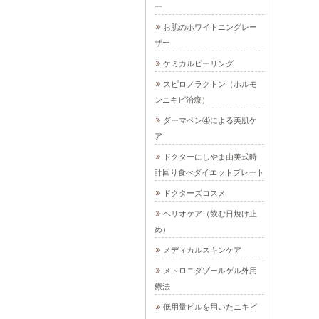
ー
お肌のホワイトニングレー
ザー
ケミカルピーリング
スピロノラクトン（ホルモ
ンニキビ治療）
ダーマペン④による美肌ケ
ア
ドクターにしやま由美式時
計回り食べダイエットプレート
ドクターズコスメ
ヘリオケア（飲む日焼け止
め）
メディカルスキンケア
メトロニダゾールゲル外用
療法
低用量ピルを用いたニキビ