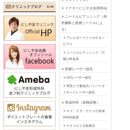
クリニックブログ
BLOG
ドクターにしやま由美Blog
ニードルピアッシング（局
所麻酔と医療ニードルによ
る）
アレルギーフリーのチタン
ピアス
ニードルピアッシング：穴
開け料金表
医療レーザー脱毛
IVOレーザー脱毛
男性ヒゲ蓄熱式ハイパーダ
イオードレーザー脱毛
形成外科（保険診療）
キズ・ケガ・ヤケドの形成
外科的処置
ケナコルト注射療法