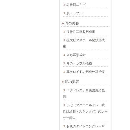
思春期ニキビ
肌トラブル
耳の美容
後天性耳垂裂形成術
拡大ピアスホール閉鎖形成
術
立ち耳形成術
耳のトラブル治療
耳ケロイドの形成外科治療
肌の美容
「ダドレス」白斑皮膚染色
液
いぼ（アクロコルドン・軟
性線維腫・スキンタグ）のレー
ザー除去
お肌のタイトニングレーザ