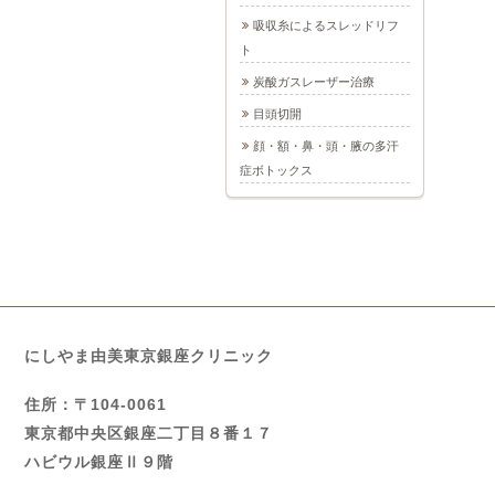
吸収糸によるスレッドリフ
ト
炭酸ガスレーザー治療
目頭切開
顔・額・鼻・頭・腋の多汗
症ボトックス
にしやま由美東京銀座クリニック
住所：〒104-0061
東京都中央区銀座二丁目８番１７
ハビウル銀座Ⅱ９階