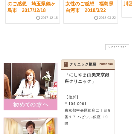
のご感想 埼玉県鶴ヶ
女性のご感想 福島県
川区 
島市 2017/12/18
白河市 2018/3/22
2017-12-18
2018-03-22
PAGE TOP
クリニック概要
COMPANY
「にしやま由美東京銀
座クリニック」
【住所】
〒104-0061
東京都中央区銀座二丁目８
番１７ ハビウル銀座Ⅱ９
階