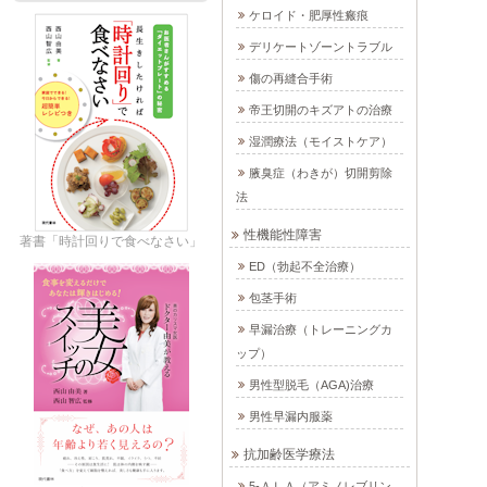
ケロイド・肥厚性瘢痕
デリケートゾーントラブル
傷の再縫合手術
帝王切開のキズアトの治療
湿潤療法（モイストケア）
腋臭症（わきが）切開剪除
法
性機能性障害
著書「時計回りで食べなさい」
ED（勃起不全治療）
包茎手術
早漏治療（トレーニングカ
ップ）
男性型脱毛（AGA)治療
男性早漏内服薬
抗加齢医学療法
5-ＡＬＡ（アミノレブリン