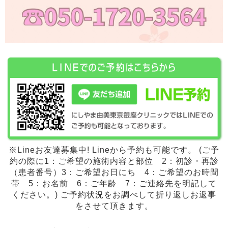
※Lineお友達募集中! Lineから予約も可能です。 (ご予
約の際に1：ご希望の施術内容と部位 2：初診・再診
（患者番号）3：ご希望お日にち 4：ご希望のお時間
帯 5：お名前 6：ご年齢 7：ご連絡先を明記して
ください。) ご予約状況をお調べして折り返しお返事
をさせて頂きます。