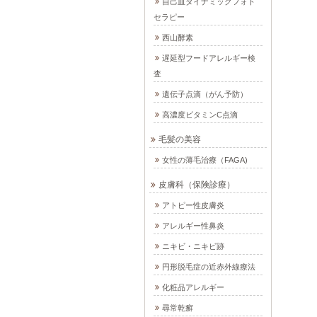
自己血ダイナミックフォト
セラピー
西山酵素
遅延型フードアレルギー検
査
遺伝子点滴（がん予防）
高濃度ビタミンC点滴
毛髪の美容
女性の薄毛治療（FAGA)
皮膚科（保険診療）
アトピー性皮膚炎
アレルギー性鼻炎
ニキビ・ニキビ跡
円形脱毛症の近赤外線療法
化粧品アレルギー
尋常乾癬