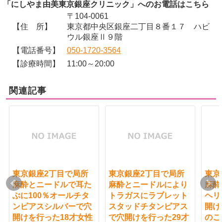
「にしやま由美東京銀座クリニック」へのお電話はこちら
〒104-0061
【住 所】
東京都中央区銀座二丁目８番１７ ハビ
ウル銀座Ⅱ９階
【電話番号】
050-1720-3564
【診療時間】
11:00～20:00
関連記事
東京銀座2丁目で局所
東京銀座2丁目で局所
東京
麻酔とニードルで耳た
麻酔とニードルにより
麻酔
ぶに100％オールチタ
トラガスにラブレット
ヘリ
ンピアスシルバーで穴
スタッドチタンピアス
開け
開けを行った18才女性
で穴開けを行った29才
のご