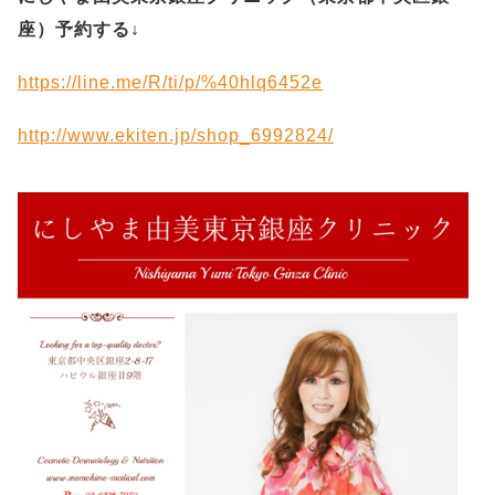
座）予約する
↓
https://line.me/R/ti/p/%40hlq6452e
http://www.ekiten.jp/shop_6992824/