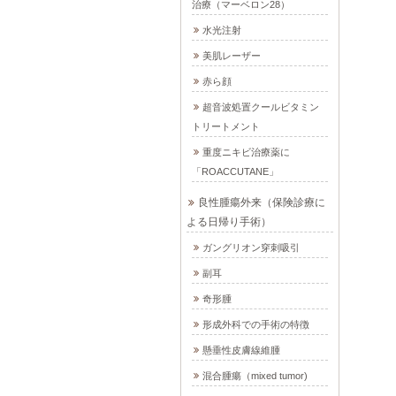
治療（マーベロン28）
水光注射
美肌レーザー
赤ら顔
超音波処置クールビタミン
トリートメント
重度ニキビ治療薬に
「ROACCUTANE」
良性腫瘍外来（保険診療に
よる日帰り手術）
ガングリオン穿刺吸引
副耳
奇形腫
形成外科での手術の特徴
懸垂性皮膚線維腫
混合腫瘍（mixed tumor)