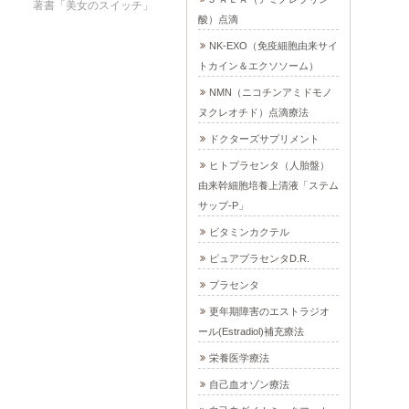
著書「美女のスイッチ」
酸）点滴
NK-EXO（免疫細胞由来サイ
トカイン＆エクソソーム）
NMN（ニコチンアミドモノ
ヌクレオチド）点滴療法
ドクターズサプリメント
ヒトプラセンタ（人胎盤）
由来幹細胞培養上清液「ステム
サップ-P」
ビタミンカクテル
ピュアプラセンタD.R.
プラセンタ
更年期障害のエストラジオ
ール(Estradiol)補充療法
栄養医学療法
自己血オゾン療法