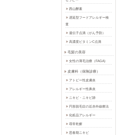
西山酵素
遅延型フードアレルギー検
査
遺伝子点滴（がん予防）
高濃度ビタミンC点滴
毛髪の美容
女性の薄毛治療（FAGA)
皮膚科（保険診療）
アトピー性皮膚炎
アレルギー性鼻炎
ニキビ・ニキビ跡
円形脱毛症の近赤外線療法
化粧品アレルギー
尋常乾癬
思春期ニキビ