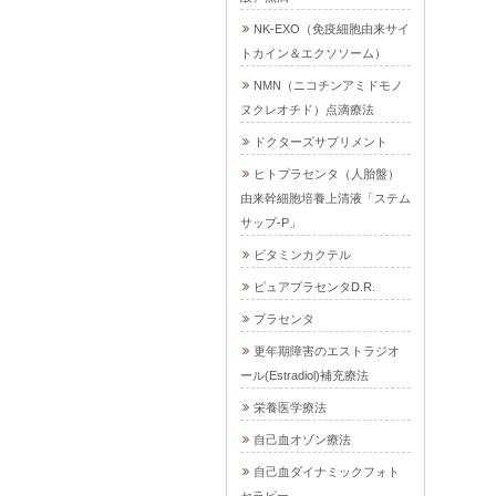
NK-EXO（免疫細胞由来サイ
トカイン＆エクソソーム）
NMN（ニコチンアミドモノ
ヌクレオチド）点滴療法
ドクターズサプリメント
ヒトプラセンタ（人胎盤）
由来幹細胞培養上清液「ステム
サップ-P」
ビタミンカクテル
ピュアプラセンタD.R.
プラセンタ
更年期障害のエストラジオ
ール(Estradiol)補充療法
栄養医学療法
自己血オゾン療法
自己血ダイナミックフォト
セラピー