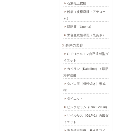
石灰化上皮腫
粉瘤（皮様嚢腫・アテロー
ム）
脂肪腫（Lipoma)
黒色色素性母斑（黒あざ）
身体の美容
GLP-1ホルモン自己注射型ダ
イエット
カベリン（Kabelline）：脂肪
溶解注射
タバコ痕（根性焼き）形成
術
ダイエット
ピンクセラム（Pink Serum)
リベルサス（GLP-1）内服ダ
イエット
巻爪矯正治療「巻き爪マイ