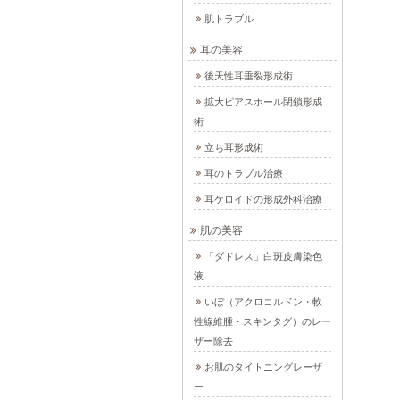
肌トラブル
耳の美容
後天性耳垂裂形成術
拡大ピアスホール閉鎖形成
術
立ち耳形成術
耳のトラブル治療
耳ケロイドの形成外科治療
肌の美容
「ダドレス」白斑皮膚染色
液
いぼ（アクロコルドン・軟
性線維腫・スキンタグ）のレー
ザー除去
お肌のタイトニングレーザ
ー