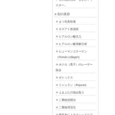
スター」
顔の美容
まつ毛美容液
キズアト形成術
ヒアルロン酸注入
ヒアルロン酸溶解注射
ヒューマンコラーゲン
（Human collagen)
ホクロ（黒子）のレーザー
除去
ボトックス
リジュラン（Rejuran)
上まぶたの弛み取り
二重瞼切開法
二重瞼埋没法
吸収糸によるスレッドリフ