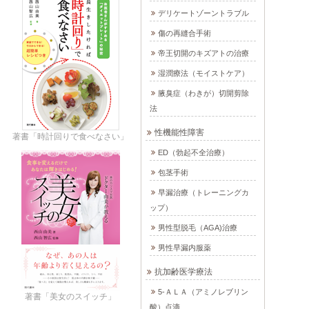
デリケートゾーントラブル
傷の再縫合手術
帝王切開のキズアトの治療
湿潤療法（モイストケア）
腋臭症（わきが）切開剪除
法
性機能性障害
著書「時計回りで食べなさい」
ED（勃起不全治療）
包茎手術
早漏治療（トレーニングカ
ップ）
男性型脱毛（AGA)治療
男性早漏内服薬
抗加齢医学療法
5-ＡＬＡ（アミノレブリン
著書「美女のスイッチ」
酸）点滴