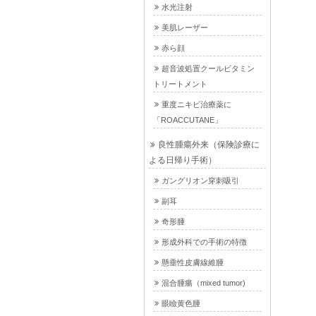
水光注射
美肌レーザー
赤ら顔
超音波処置クールビタミン
トリートメント
重度ニキビ治療薬に
「ROACCUTANE」
良性腫瘍外来（保険診療に
よる日帰り手術）
ガングリオン穿刺吸引
副耳
奇形腫
形成外科での手術の特徴
懸垂性皮膚線維腫
混合腫瘍（mixed tumor)
眼瞼黄色腫