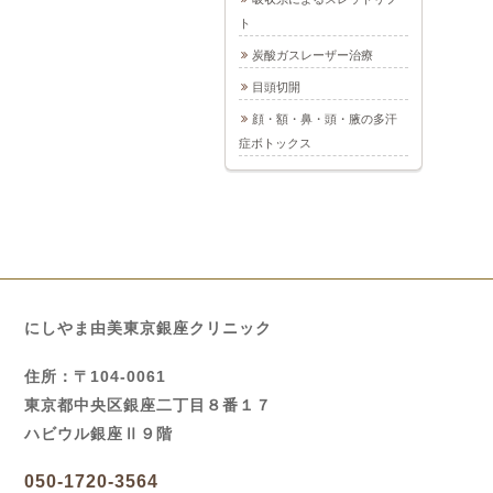
ト
炭酸ガスレーザー治療
目頭切開
顔・額・鼻・頭・腋の多汗
症ボトックス
にしやま由美東京銀座クリニック
住所：〒104-0061
東京都中央区銀座二丁目８番１７
ハビウル銀座Ⅱ９階
050-1720-3564