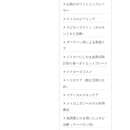
お肌のホワイトニングレー
ザー
ケミカルピーリング
スピロノラクトン（ホルモ
ンニキビ治療）
ダーマペン④による美肌ケ
ア
ドクターにしやま由美式時
計回り食べダイエットプレート
ドクターズコスメ
ヘリオケア（飲む日焼け止
め）
メディカルスキンケア
メトロニダゾールゲル外用
療法
低用量ピルを用いたニキビ
治療（マーベロン28）