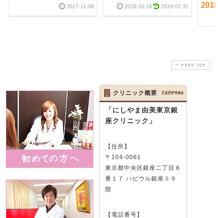
2018
2017-11-08
2018-10-18
2019-01-31
PAGE TOP
クリニック概要
COMPANY
「にしやま由美東京銀
座クリニック」
【住所】
〒104-0061
東京都中央区銀座二丁目８
番１７ ハビウル銀座Ⅱ９
階
【電話番号】