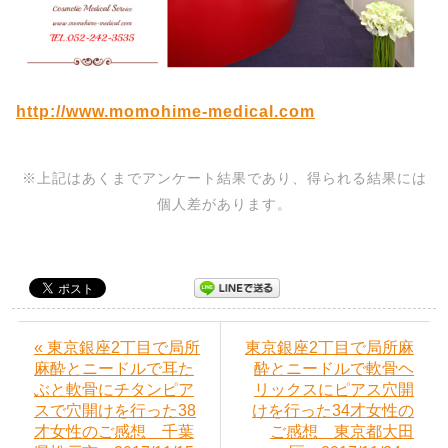
http://www.momohime-medical.com
※上記はあくまでアンケート結果であり、得られる結果には
個人差があります。
« 東京銀座2丁目で局所
東京銀座2丁目で局所麻
麻酔とニードルで耳た
酔とニードルで軟骨ヘ
ぶと軟骨にチタンピア
リックスにピアス穴開
スで穴開けを行った38
けを行った34才女性の
才女性のご感想 千葉
ご感想 東京都大田