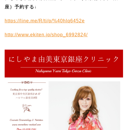
座）予約する
↓
https://line.me/R/ti/p/%40hlq6452e
http://www.ekiten.jp/shop_6992824/