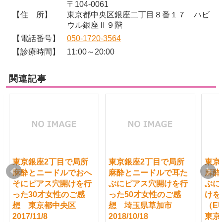
〒104-0061
【住 所】
東京都中央区銀座二丁目８番１７ ハビ
ウル銀座Ⅱ９階
【電話番号】
050-1720-3564
【診療時間】
11:00～20:00
関連記事
東京銀座2丁目で局所
東京銀座2丁目で局所
東京
麻酔とニードルでおへ
麻酔とニードルで耳た
麻酔
そにピアス穴開けを行
ぶにピアス穴開けを行
ぶに
った30才女性のご感
った50才女性のご感
けを
想 東京都中央区
想 埼玉県草加市
（E
2017/11/8
2018/10/18
東