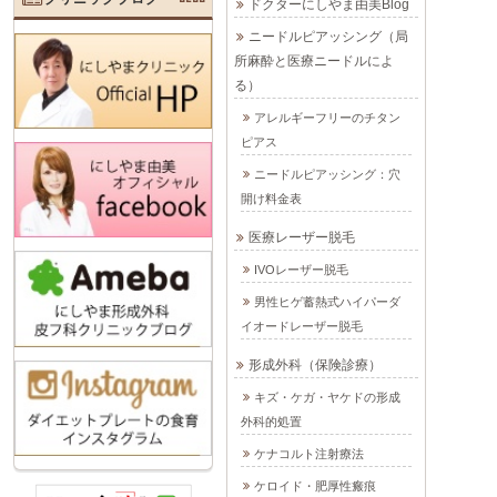
ドクターにしやま由美Blog
ニードルピアッシング（局
所麻酔と医療ニードルによ
る）
アレルギーフリーのチタン
ピアス
ニードルピアッシング：穴
開け料金表
医療レーザー脱毛
IVOレーザー脱毛
男性ヒゲ蓄熱式ハイパーダ
イオードレーザー脱毛
形成外科（保険診療）
キズ・ケガ・ヤケドの形成
外科的処置
ケナコルト注射療法
ケロイド・肥厚性瘢痕