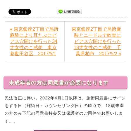
« 東京銀座2丁目で局所
東京銀座2丁目で局所麻
麻酔により耳たぶにピ
酔とニードルで軟骨に
アス穴開けを行った34
ピアス穴開けを行った
才女性のご感想 東京
18才女性のご感想 千
都世田谷区 2017/5/1
葉県柏市 2017/5/2 »
未成年者の方は同意書が必要になります
民法改正に伴い、2022年4月1日以降は、施術同意書にサイン
をする日（施術日・カウンセリング日）の時点で、18歳未満
の方のみ下記の同意書持参又は保護者のご同伴でお願いしま
す。。