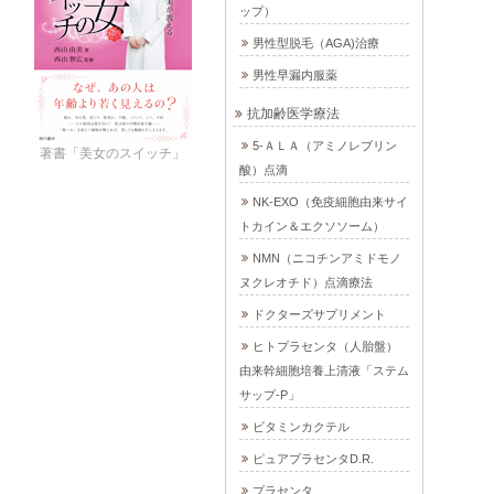
ップ）
男性型脱毛（AGA)治療
男性早漏内服薬
抗加齢医学療法
5-ＡＬＡ（アミノレブリン
著書「美女のスイッチ」
酸）点滴
NK-EXO（免疫細胞由来サイ
トカイン＆エクソソーム）
NMN（ニコチンアミドモノ
ヌクレオチド）点滴療法
ドクターズサプリメント
ヒトプラセンタ（人胎盤）
由来幹細胞培養上清液「ステム
サップ-P」
ビタミンカクテル
ピュアプラセンタD.R.
プラセンタ