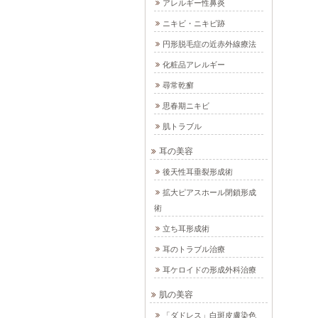
アレルギー性鼻炎
ニキビ・ニキビ跡
円形脱毛症の近赤外線療法
化粧品アレルギー
尋常乾癬
思春期ニキビ
肌トラブル
耳の美容
後天性耳垂裂形成術
拡大ピアスホール閉鎖形成
術
立ち耳形成術
耳のトラブル治療
耳ケロイドの形成外科治療
肌の美容
「ダドレス」白斑皮膚染色