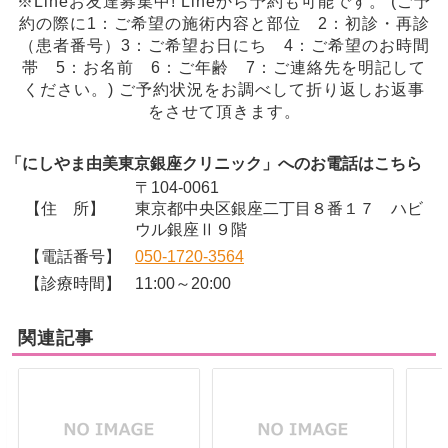
※Lineお友達募集中! Lineから予約も可能です。 (ご予
約の際に1：ご希望の施術内容と部位 2：初診・再診
（患者番号）3：ご希望お日にち 4：ご希望のお時間
帯 5：お名前 6：ご年齢 7：ご連絡先を明記して
ください。) ご予約状況をお調べして折り返しお返事
をさせて頂きます。
「にしやま由美東京銀座クリニック」へのお電話はこちら
〒104-0061
【住 所】
東京都中央区銀座二丁目８番１７ ハビ
ウル銀座Ⅱ９階
【電話番号】
050-1720-3564
【診療時間】
11:00～20:00
関連記事