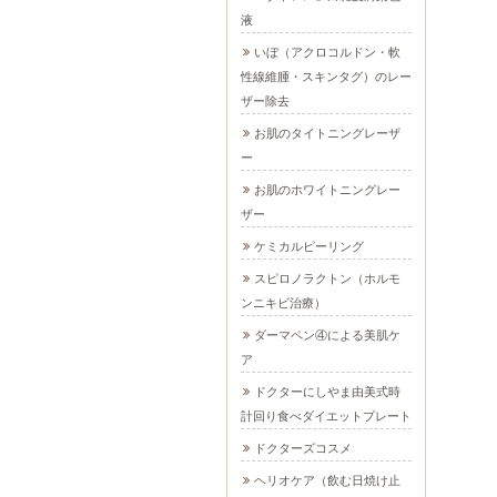
液
いぼ（アクロコルドン・軟
性線維腫・スキンタグ）のレー
ザー除去
お肌のタイトニングレーザ
ー
お肌のホワイトニングレー
ザー
ケミカルピーリング
スピロノラクトン（ホルモ
ンニキビ治療）
ダーマペン④による美肌ケ
ア
ドクターにしやま由美式時
計回り食べダイエットプレート
ドクターズコスメ
ヘリオケア（飲む日焼け止