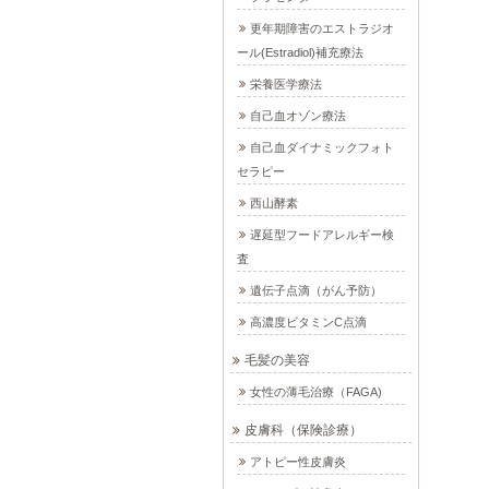
更年期障害のエストラジオ
ール(Estradiol)補充療法
栄養医学療法
自己血オゾン療法
自己血ダイナミックフォト
セラピー
西山酵素
遅延型フードアレルギー検
査
遺伝子点滴（がん予防）
高濃度ビタミンC点滴
毛髪の美容
女性の薄毛治療（FAGA)
皮膚科（保険診療）
アトピー性皮膚炎