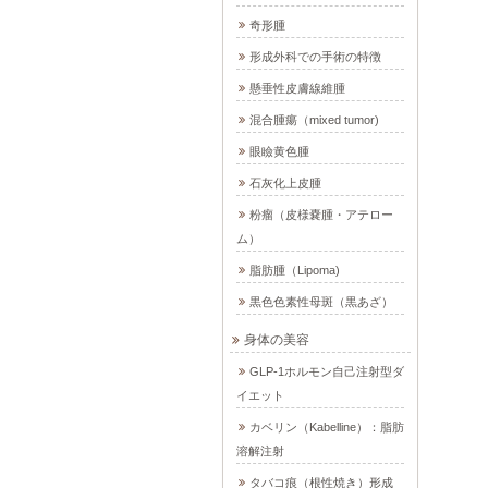
奇形腫
形成外科での手術の特徴
懸垂性皮膚線維腫
混合腫瘍（mixed tumor)
眼瞼黄色腫
石灰化上皮腫
粉瘤（皮様嚢腫・アテロー
ム）
脂肪腫（Lipoma)
黒色色素性母斑（黒あざ）
身体の美容
GLP-1ホルモン自己注射型ダ
イエット
カベリン（Kabelline）：脂肪
溶解注射
タバコ痕（根性焼き）形成