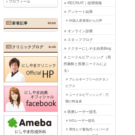
プロフィール
RECRUIT｜採用情報
アンケート結果
外国人患者様からの声
新着記事
NEWS
オンライン診療
スタッフブログ
クリニックブログ
BLOG
ドクターにしやま由美Blog
ニードルピアッシング（局
所麻酔と医療ニードルによ
る）
アレルギーフリーのチタン
ピアス
ニードルピアッシング：穴
開け料金表
医療レーザー脱毛
IVOレーザー脱毛
男性ヒゲ蓄熱式ハイパーダ