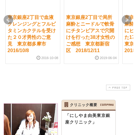
東京銀座2丁目で血液
東京銀座2丁目で局所
東京
クレンジングとフルビ
麻酔とニードルで軟骨
麻酔
タミンカクテルを受け
にチタンピアスで穴開
にピ
た２０才男性のご意
けを行った38才女性の
た1
見 東京都多摩市
ご感想 東京都新宿
東
2016/10/8
区 2018/12/11
2018
2016-10-08
2019-06-04
PAGE TOP
クリニック概要
COMPANY
「にしやま由美東京銀
座クリニック」