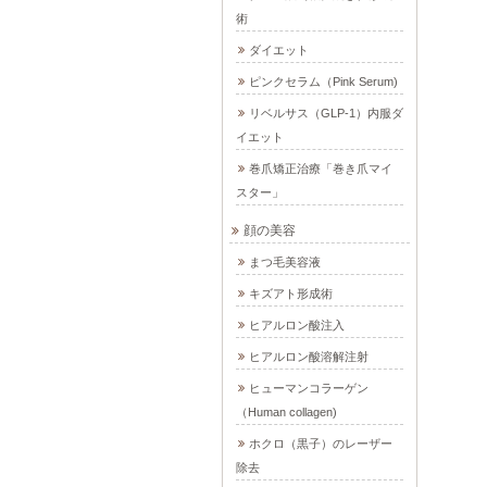
術
ダイエット
ピンクセラム（Pink Serum)
リベルサス（GLP-1）内服ダ
イエット
巻爪矯正治療「巻き爪マイ
スター」
顔の美容
まつ毛美容液
キズアト形成術
ヒアルロン酸注入
ヒアルロン酸溶解注射
ヒューマンコラーゲン
（Human collagen)
ホクロ（黒子）のレーザー
除去