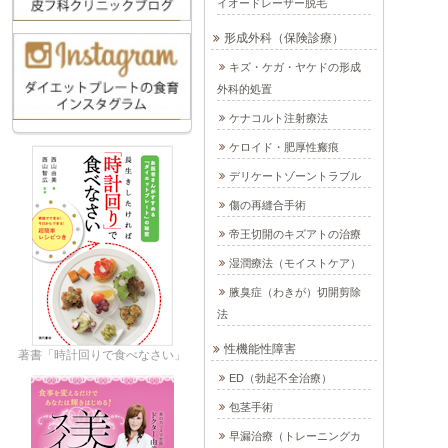
イオードレーザー脱毛
形成外科（保険診療）
キズ・ケガ・ヤケドの形成
外科的処置
ケナコルト注射療法
ケロイド・肥厚性瘢痕
デリケートゾーントラブル
傷の再縫合手術
帝王切開のキズアトの治療
湿潤療法（モイストケア）
腋臭症（わきが）切開剪除
法
性機能性障害
著書「時計回りで食べなさい」
ED（勃起不全治療）
包茎手術
早漏治療（トレーニングカ