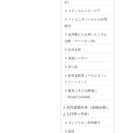
め）
メディカルスキンケア
メトロニダゾールゲル外用
療法
低用量ピルを用いたニキビ
治療（マーベロン28）
水光注射
美肌レーザー
赤ら顔
超音波処置クールビタミン
トリートメント
重度ニキビ治療薬に
「ROACCUTANE」
良性腫瘍外来（保険診療に
よる日帰り手術）
ガングリオン穿刺吸引
副耳