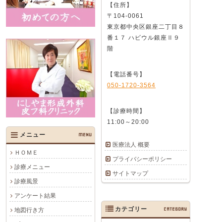
【住所】
〒104-0061
東京都中央区銀座二丁目８
番１７ ハビウル銀座Ⅱ９
階
【電話番号】
050-1720-3564
【診療時間】
11:00～20:00
メニュー
MENU
医療法人 概要
ＨＯＭＥ
プライバシーポリシー
診療メニュー
サイトマップ
診療風景
アンケート結果
カテゴリー
CATEGORY
地図行き方