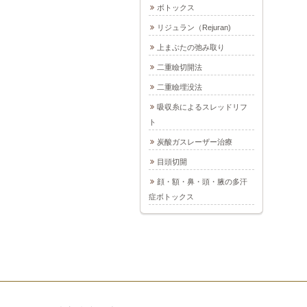
ボトックス
リジュラン（Rejuran)
上まぶたの弛み取り
二重瞼切開法
二重瞼埋没法
吸収糸によるスレッドリフ
ト
炭酸ガスレーザー治療
目頭切開
顔・額・鼻・頭・腋の多汗
症ボトックス