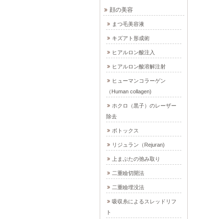
顔の美容
まつ毛美容液
キズアト形成術
ヒアルロン酸注入
ヒアルロン酸溶解注射
ヒューマンコラーゲン
（Human collagen)
ホクロ（黒子）のレーザー
除去
ボトックス
リジュラン（Rejuran)
上まぶたの弛み取り
二重瞼切開法
二重瞼埋没法
吸収糸によるスレッドリフ
ト