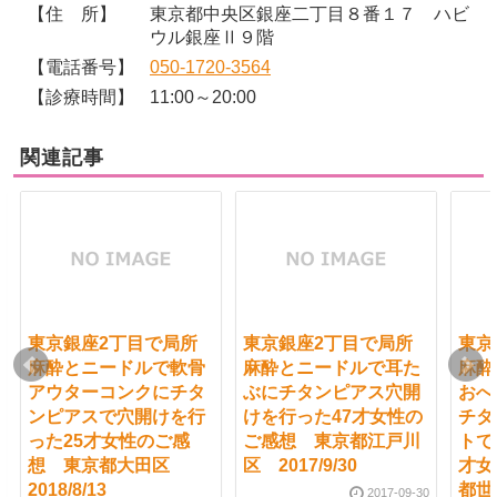
【住 所】
東京都中央区銀座二丁目８番１７ ハビ
ウル銀座Ⅱ９階
【電話番号】
050-1720-3564
【診療時間】
11:00～20:00
関連記事
東京銀座2丁目で局所
東京銀座2丁目で局所
東京
麻酔とニードルで軟骨
麻酔とニードルで耳た
麻酔
アウターコンクにチタ
ぶにチタンピアス穴開
おへ
ンピアスで穴開けを行
けを行った47才女性の
チタ
った25才女性のご感
ご感想 東京都江戸川
トで
想 東京都大田区
区 2017/9/30
才女
2018/8/13
都世田
2017-09-30