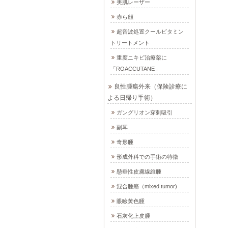
美肌レーザー
赤ら顔
超音波処置クールビタミン
トリートメント
重度ニキビ治療薬に
「ROACCUTANE」
良性腫瘍外来（保険診療に
よる日帰り手術）
ガングリオン穿刺吸引
副耳
奇形腫
形成外科での手術の特徴
懸垂性皮膚線維腫
混合腫瘍（mixed tumor)
眼瞼黄色腫
石灰化上皮腫