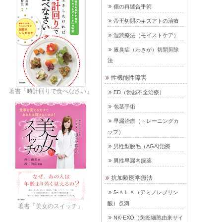
傷の再縫合手術
帝王切開のキズアトの治療
湿潤療法（モイストケア）
腋臭症（わきが）切開剪除
法
性機能性障害
著書「時計回りで食べなさい」
ED（勃起不全治療）
包茎手術
早漏治療（トレーニングカ
ップ）
男性型脱毛（AGA)治療
男性早漏内服薬
抗加齢医学療法
5-ＡＬＡ（アミノレブリン
酸）点滴
著書「美女のスイッチ」
NK-EXO（免疫細胞由来サイ