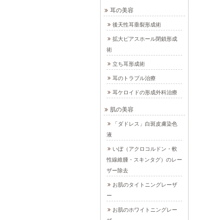
耳の美容
後天性耳垂裂形成術
拡大ピアスホール閉鎖形成
術
立ち耳形成術
耳のトラブル治療
耳ケロイドの形成外科治療
肌の美容
「ダドレス」白斑皮膚染色
液
いぼ（アクロコルドン・軟
性線維腫・スキンタグ）のレー
ザー除去
お肌のタイトニングレーザ
ー
お肌のホワイトニングレー