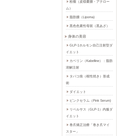
粉瘤（皮様嚢腫・アテロー
ム）
脂肪腫（Lipoma)
黒色色素性母斑（黒あざ）
身体の美容
GLP-1ホルモン自己注射型ダ
イエット
カベリン（Kabelline）：脂肪
溶解注射
タバコ痕（根性焼き）形成
術
ダイエット
ピンクセラム（Pink Serum)
リベルサス（GLP-1）内服ダ
イエット
巻爪矯正治療「巻き爪マイ
スター」