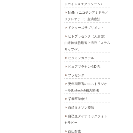
トカイン＆エクソソーム）
NMN（ニコチンアミドモノ
ヌクレオチド）点滴療法
ドクターズサプリメント
ヒトプラセンタ（人胎盤）
由来幹細胞培養上清液「ステム
サップ-P」
ビタミンカクテル
ピュアプラセンタD.R.
プラセンタ
更年期障害のエストラジオ
ール(Estradiol)補充療法
栄養医学療法
自己血オゾン療法
自己血ダイナミックフォト
セラピー
西山酵素