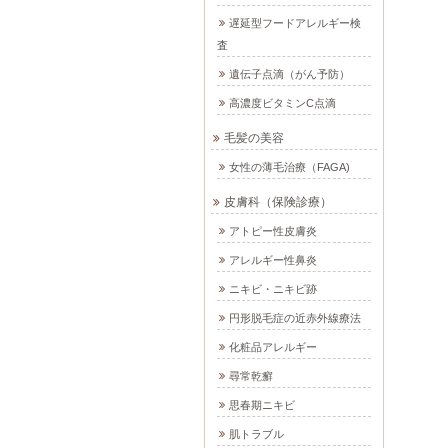
遅延型フードアレルギー検
査
遺伝子点滴（がん予防）
高濃度ビタミンC点滴
毛髪の美容
女性の薄毛治療（FAGA)
皮膚科（保険診療）
アトピー性皮膚炎
アレルギー性鼻炎
ニキビ・ニキビ跡
円形脱毛症の近赤外線療法
化粧品アレルギー
尋常乾癬
思春期ニキビ
肌トラブル