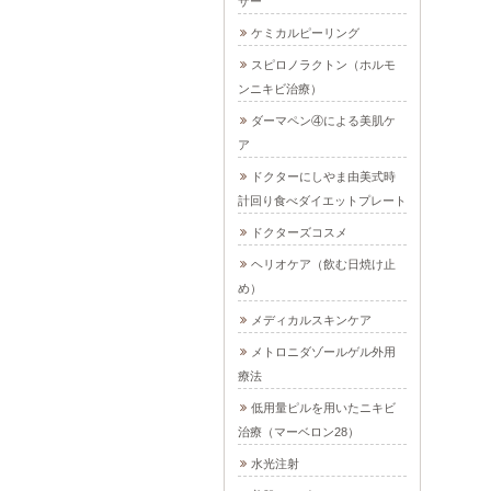
ザー
ケミカルピーリング
スピロノラクトン（ホルモ
ンニキビ治療）
ダーマペン④による美肌ケ
ア
ドクターにしやま由美式時
計回り食べダイエットプレート
ドクターズコスメ
ヘリオケア（飲む日焼け止
め）
メディカルスキンケア
メトロニダゾールゲル外用
療法
低用量ピルを用いたニキビ
治療（マーベロン28）
水光注射