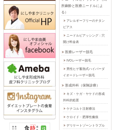
所麻酔と医療ニードルによ
る）
アレルギーフリーのチタン
ピアス
ニードルピアッシング：穴
開け料金表
医療レーザー脱毛
IVOレーザー脱毛
男性ヒゲ蓄熱式ハイパーダ
イオードレーザー脱毛
形成外科（保険診療）
キズ・ケガ・ヤケドの形成
外科的処置
ケナコルト注射療法
ケロイド・肥厚性瘢痕
デリケートゾーントラブル