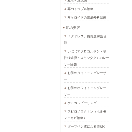
立ち耳形成術
耳のトラブル治療
耳ケロイドの形成外科治療
肌の美容
「ダドレス」白斑皮膚染色
液
いぼ（アクロコルドン・軟
性線維腫・スキンタグ）のレー
ザー除去
お肌のタイトニングレーザ
ー
お肌のホワイトニングレー
ザー
ケミカルピーリング
スピロノラクトン（ホルモ
ンニキビ治療）
ダーマペン④による美肌ケ