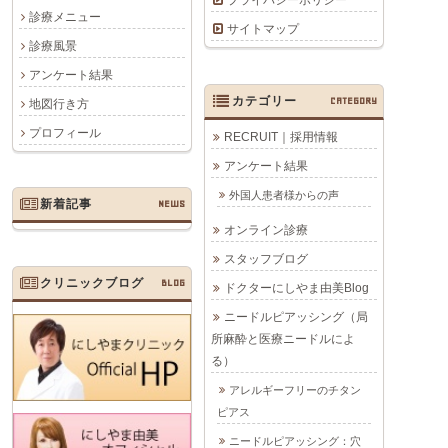
プライバシーポリシー
診療メニュー
サイトマップ
診療風景
アンケート結果
カテゴリー
CATEGORY
地図行き方
プロフィール
RECRUIT｜採用情報
アンケート結果
外国人患者様からの声
新着記事
NEWS
オンライン診療
スタッフブログ
クリニックブログ
BLOG
ドクターにしやま由美Blog
ニードルピアッシング（局
所麻酔と医療ニードルによ
る）
アレルギーフリーのチタン
ピアス
ニードルピアッシング：穴