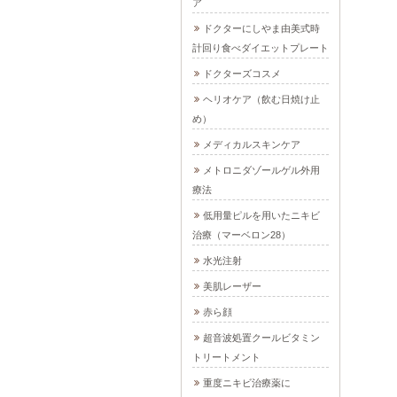
ア
ドクターにしやま由美式時
計回り食べダイエットプレート
ドクターズコスメ
ヘリオケア（飲む日焼け止
め）
メディカルスキンケア
メトロニダゾールゲル外用
療法
低用量ピルを用いたニキビ
治療（マーベロン28）
水光注射
美肌レーザー
赤ら顔
超音波処置クールビタミン
トリートメント
重度ニキビ治療薬に