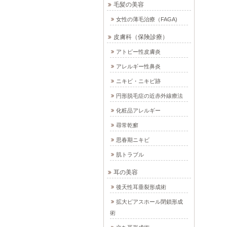
毛髪の美容
女性の薄毛治療（FAGA)
皮膚科（保険診療）
アトピー性皮膚炎
アレルギー性鼻炎
ニキビ・ニキビ跡
円形脱毛症の近赤外線療法
化粧品アレルギー
尋常乾癬
思春期ニキビ
肌トラブル
耳の美容
後天性耳垂裂形成術
拡大ピアスホール閉鎖形成
術