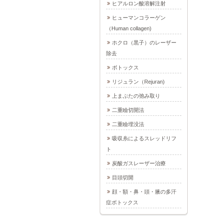
ヒアルロン酸溶解注射
ヒューマンコラーゲン
（Human collagen)
ホクロ（黒子）のレーザー
除去
ボトックス
リジュラン（Rejuran)
上まぶたの弛み取り
二重瞼切開法
二重瞼埋没法
吸収糸によるスレッドリフ
ト
炭酸ガスレーザー治療
目頭切開
顔・額・鼻・頭・腋の多汗
症ボトックス