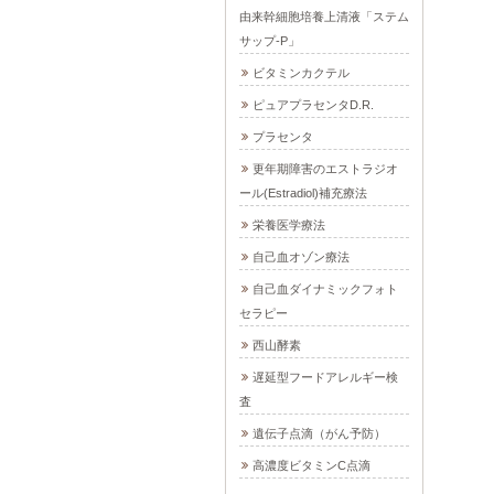
由来幹細胞培養上清液「ステム
サップ-P」
ビタミンカクテル
ピュアプラセンタD.R.
プラセンタ
更年期障害のエストラジオ
ール(Estradiol)補充療法
栄養医学療法
自己血オゾン療法
自己血ダイナミックフォト
セラピー
西山酵素
遅延型フードアレルギー検
査
遺伝子点滴（がん予防）
高濃度ビタミンC点滴