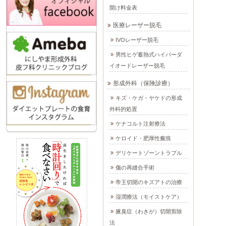
開け料金表
医療レーザー脱毛
IVOレーザー脱毛
男性ヒゲ蓄熱式ハイパーダ
イオードレーザー脱毛
形成外科（保険診療）
キズ・ケガ・ヤケドの形成
外科的処置
ケナコルト注射療法
ケロイド・肥厚性瘢痕
デリケートゾーントラブル
傷の再縫合手術
帝王切開のキズアトの治療
湿潤療法（モイストケア）
腋臭症（わきが）切開剪除
法