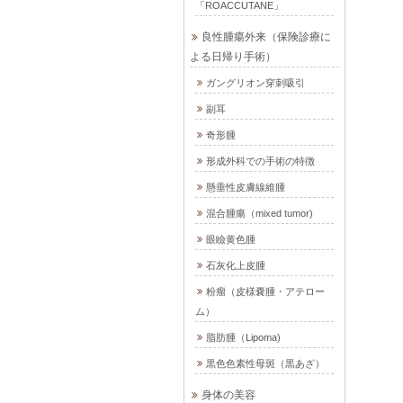
「ROACCUTANE」
良性腫瘍外来（保険診療に
よる日帰り手術）
ガングリオン穿刺吸引
副耳
奇形腫
形成外科での手術の特徴
懸垂性皮膚線維腫
混合腫瘍（mixed tumor)
眼瞼黄色腫
石灰化上皮腫
粉瘤（皮様嚢腫・アテロー
ム）
脂肪腫（Lipoma)
黒色色素性母斑（黒あざ）
身体の美容