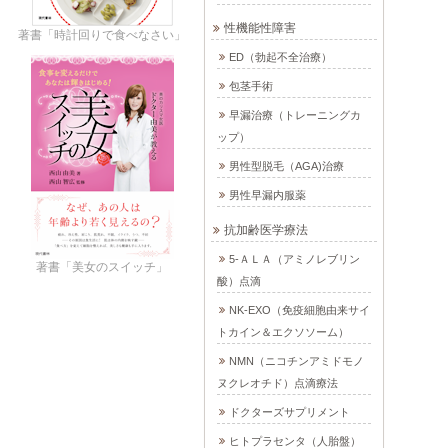
性機能性障害
著書「時計回りで食べなさい」
ED（勃起不全治療）
包茎手術
早漏治療（トレーニングカ
ップ）
男性型脱毛（AGA)治療
男性早漏内服薬
抗加齢医学療法
5-ＡＬＡ（アミノレブリン
著書「美女のスイッチ」
酸）点滴
NK-EXO（免疫細胞由来サイ
トカイン＆エクソソーム）
NMN（ニコチンアミドモノ
ヌクレオチド）点滴療法
ドクターズサプリメント
ヒトプラセンタ（人胎盤）