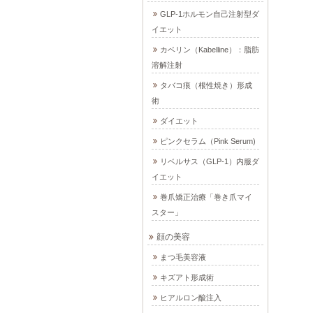
GLP-1ホルモン自己注射型ダ
イエット
カベリン（Kabelline）：脂肪
溶解注射
タバコ痕（根性焼き）形成
術
ダイエット
ピンクセラム（Pink Serum)
リベルサス（GLP-1）内服ダ
イエット
巻爪矯正治療「巻き爪マイ
スター」
顔の美容
まつ毛美容液
キズアト形成術
ヒアルロン酸注入