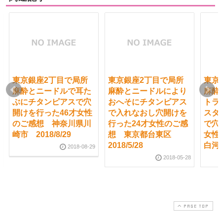
東京銀座2丁目で局所
東京銀座2丁目で局所
東京
麻酔とニードルで耳た
麻酔とニードルにより
麻酔
ぶにチタンピアスで穴
おへそにチタンピアス
トラ
開けを行った46才女性
で入れなおし穴開けを
スタ
のご感想 神奈川県川
行った24才女性のご感
で穴
崎市 2018/8/29
想 東京都台東区
女性
2018/5/28
白河市
2018-08-29
2018-05-28
PAGE TOP